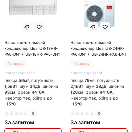
Напольно-стельовий
Напольно-стельовий
кондиціонер Idea IUB-18HR-
кондиціонер Idea IUB-24HR-
PA6-DN1 / IUB-18HR-PA6-DN1
PA6-DN1 / IUB-24HR-PA6-DN1
По запиту
По запиту
Код товару: 83773
Код товару: 83774
площа
56м²
, потужність
площа
79м²
, потужність
1,5кВт
, шум
34дБ
, ширина
2,1кВт
, шум
38дБ
, ширина
93см
, фреон
R410A
,
128см
, фреон
R410A
,
інвертор
так
, обігрів до
інвертор
так
, обігрів до
-15°C
-15°C
0
0
За запитом
За запитом