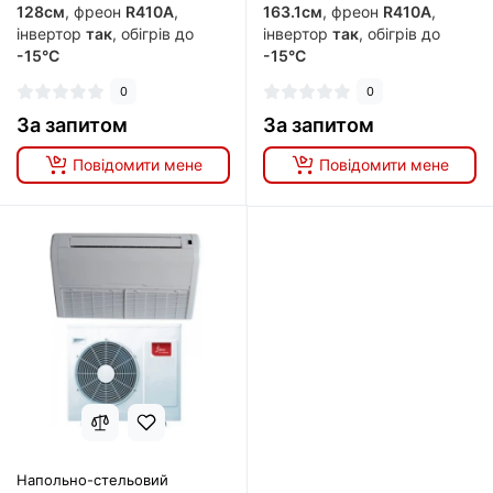
128см
, фреон
R410A
,
163.1см
, фреон
R410A
,
інвертор
так
, обігрів до
інвертор
так
, обігрів до
-15°C
-15°C
0
0
За запитом
За запитом
Повідомити мене
Повідомити мене
Напольно-стельовий