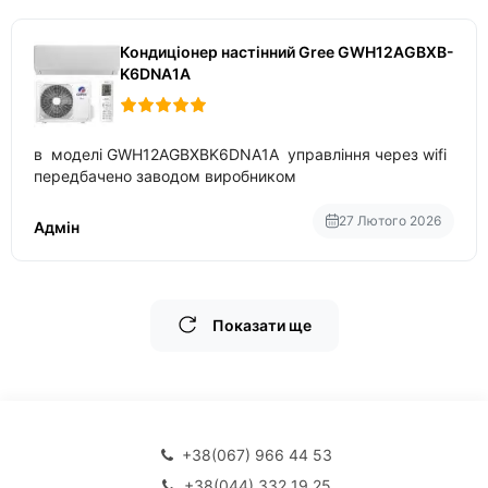
Кондиціонер настінний Gree GWH12AGBXB-
K6DNA1A
в моделі GWH12AGBXBK6DNA1A управління через wifi
передбачено заводом виробником
27 Лютого 2026
Адмін
Показати ще
+38(067) 966 44 53
+38(044) 332 19 25