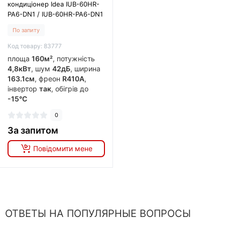
кондиціонер Idea IUB-60HR-
PA6-DN1 / IUB-60HR-PA6-DN1
По запиту
Код товару: 83777
площа
160м²
, потужність
4,8кВт
, шум
42дБ
, ширина
163.1см
, фреон
R410A
,
інвертор
так
, обігрів до
-15°C
0
За запитом
Повідомити мене
ОТВЕТЫ НА ПОПУЛЯРНЫЕ ВОПРОСЫ