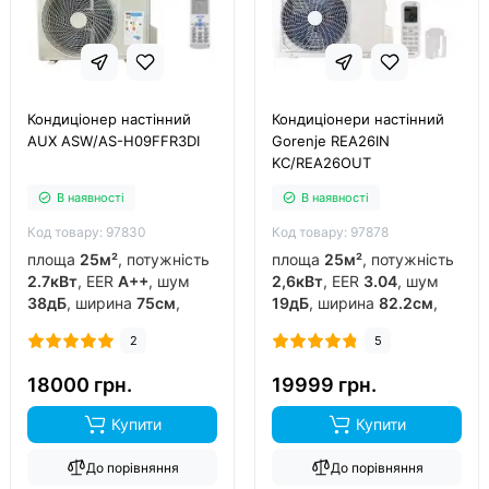
Кондиціонер настінний
Кондиціонери настінний
AUX ASW/AS-H09FFR3DI
Gorenje REA26IN
KC/REA26OUT
В наявності
В наявності
Код товару: 97830
Код товару: 97878
площа
25м²
, потужність
площа
25м²
, потужність
2.7кВт
, EER
A++
, шум
2,6кВт
, EER
3.04
, шум
38дБ
, ширина
75см
,
19дБ
, ширина
82.2см
,
фреон
R32
, виробник
фреон
R32
, виробник
2
5
китай
, інвертор
так
,
китай
, інвертор
так
,
обігрів до
-15°C
..
обігрів до
-20°C
..
18000 грн.
19999 грн.
Купити
Купити
До порівняння
До порівняння