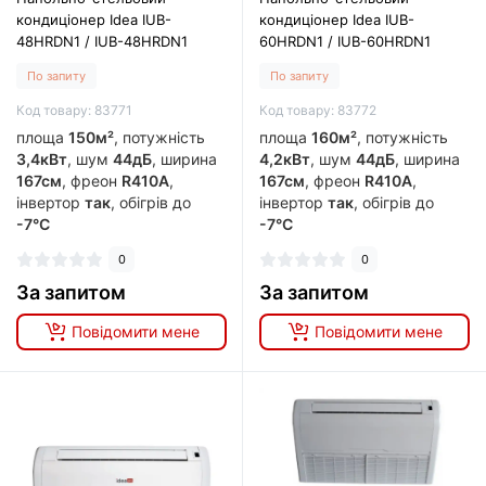
кондиціонер Idea IUB-
кондиціонер Idea IUB-
48HRDN1 / IUB-48HRDN1
60HRDN1 / IUB-60HRDN1
По запиту
По запиту
Код товару: 83771
Код товару: 83772
площа
150м²
, потужність
площа
160м²
, потужність
3,4кВт
, шум
44дБ
, ширина
4,2кВт
, шум
44дБ
, ширина
167см
, фреон
R410A
,
167см
, фреон
R410A
,
інвертор
так
, обігрів до
інвертор
так
, обігрів до
-7°C
-7°C
0
0
За запитом
За запитом
Повідомити мене
Повідомити мене