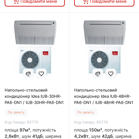
Повідомити мене
Повідомити мене
Напольно-стельовий
Напольно-стельовий
кондиціонер Idea IUB-30HR-
кондиціонер Idea IUB-48HR-
PA6-DN1 / IUB-30HR-PA6-DN1
PA6-DN1 / IUB-48HR-PA6-DN1
По запиту
По запиту
Код товару: 83775
Код товару: 83776
площа
97м²
, потужність
площа
150м²
, потужність
2,6кВт
, шум
41дБ
, ширина
4,2кВт
, шум
42дБ
, ширина