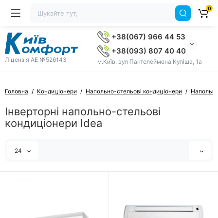
0
+38(067) 966 44 53
+38(093) 807 40 40
Ліцензія AE №526143
м.Київ, вул Пантелеймона Куліша, 1а
Головна
Кондиціонери
Напольно-стельові кондиціонери
Напольно
Інверторні напольно-стельові
кондиціонери Idea
24