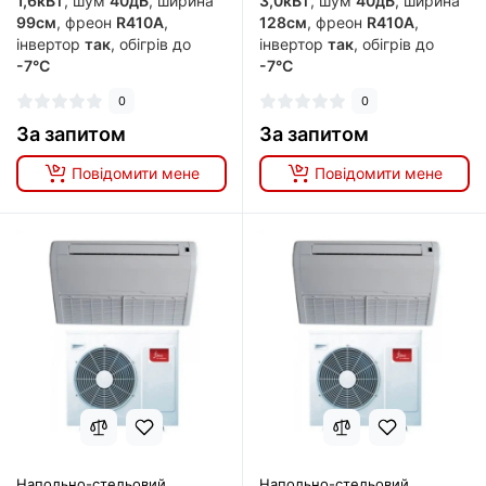
1,6кВт
, шум
40дБ
, ширина
3,0кВт
, шум
40дБ
, ширина
99см
, фреон
R410A
,
128см
, фреон
R410A
,
інвертор
так
, обігрів до
інвертор
так
, обігрів до
-7°C
-7°C
0
0
За запитом
За запитом
Повідомити мене
Повідомити мене
Напольно-стельовий
Напольно-стельовий