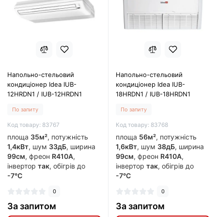
Напольно-стельовий
Напольно-стельовий
кондиціонер Idea IUB-
кондиціонер Idea IUB-
12HRDN1 / IUB-12HRDN1
18HRDN1 / IUB-18HRDN1
По запиту
По запиту
Код товару: 83767
Код товару: 83768
площа
35м²
, потужність
площа
56м²
, потужність
1,4кВт
, шум
33дБ
, ширина
1,6кВт
, шум
38дБ
, ширина
99см
, фреон
R410A
,
99см
, фреон
R410A
,
інвертор
так
, обігрів до
інвертор
так
, обігрів до
-7°C
-7°C
0
0
За запитом
За запитом