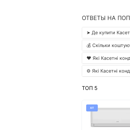
ОТВЕТЫ НА ПО
➤ Де купити Касет
💰 Скільки коштую
❤️ Які Касетні кон
⚙ Які Касетні кон
ТОП 5
ХІТ