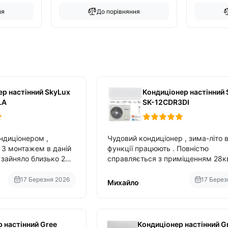
ня
До порівняння
ер настінний SkyLux
Кондиціонер настінний 
LA
SK-12CDR3DI
ндиціонером ,
Чудовий кондиціонер , зима-літо в
монтажем в даній
функції працюють . Повністю
справляється з приміщенням 28к
вбудований в нього вайфай .
17 Березня 2026
17 Берез
Михайло
 настінний Gree
Кондиціонер настінний G