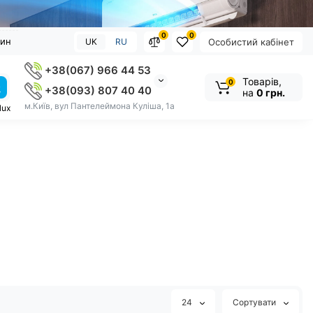
0
0
зин
UK
RU
Особистий кабінет
+38(067) 966 44 53
Товарів,
0
+38(093) 807 40 40
на
0 грн.
м.Київ, вул Пантелеймона Куліша, 1а
lux
24
Сортувати