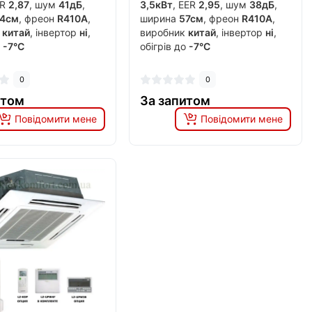
ER
2,87
, шум
41дБ
,
3,5кВт
, EER
2,95
, шум
38дБ
,
4см
, фреон
R410A
,
ширина
57см
, фреон
R410A
,
к
китай
, інвертор
ні
,
виробник
китай
, інвертор
ні
,
о
-7°C
обігрів до
-7°C
0
0
итом
За запитом
Повідомити мене
Повідомити мене