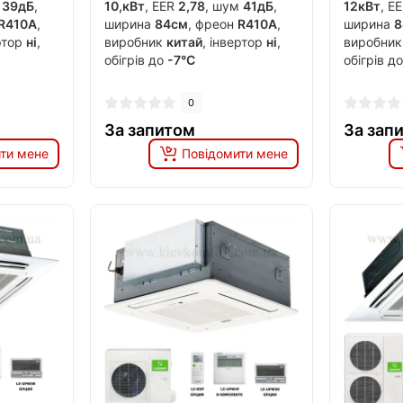
м
39дБ
,
10,кВт
, EER
2,78
, шум
41дБ
,
12кВт
, E
R410A
,
ширина
84см
, фреон
R410A
,
ширина
8
ертор
ні
,
виробник
китай
, інвертор
ні
,
виробни
обігрів до
-7°C
обігрів д
0
За запитом
За зап
ти мене
Повідомити мене