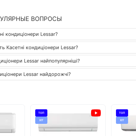
ПУЛЯРНЫЕ ВОПРОСЫ
ні кондиціонери Lessar?
ть Касетні кондиціонери Lessar?
диціонери Lessar найпопулярніші?
диціонери Lessar найдорожчі?
ТОП
ТОП
ХІТ
ХІТ