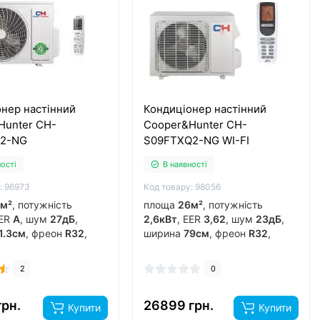
нер настінний
Кондиціонер настінний
Hunter CH-
Cooper&Hunter CH-
F2-NG
S09FTXQ2-NG WI-FI
ності
В наявності
: 96973
Код товару: 98056
м²
, потужність
площа
26м²
, потужність
EER
А
, шум
27дБ
,
2,6кВт
, EER
3,62
, шум
23дБ
,
1.3см
, фреон
R32
,
ширина
79см
, фреон
R32
,
к
гонконг
, інвертор
виробник
гонг-конг з-д gree
,
рів до
-15°C
..
інвертор
так
, обігрів до
-15°C
..
2
0
грн.
26899 грн.
Купити
Купити