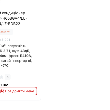
й кондиціонер
LS-H60BGA4/LU-
/LZ-BDB22
аявності
: 81001
0м²
, потужність
ER
2,71
, шум
43дБ
,
4см
, фреон
R410A
,
к
китай
, інвертор
ні
,
о
-7°C
0
итом
Повідомити мене