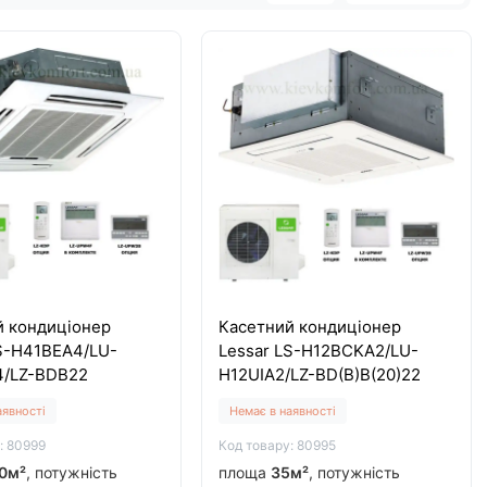
й кондиціонер
Касетний кондиціонер
LS-H41BEA4/LU-
Lessar LS-H12BCKA2/LU-
/LZ-BDB22
H12UIA2/LZ-BD(B)B(20)22
аявності
Немає в наявності
: 80999
Код товару: 80995
0м²
, потужність
площа
35м²
, потужність