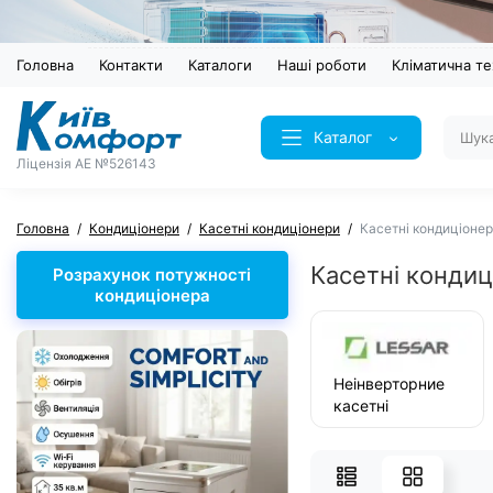
Головна
Контакти
Каталоги
Наші роботи
Кліматична те
Каталог
Ліцензія AE №526143
Головна
Кондиціонери
Касетні кондиціонери
Касетні кондиціонер
Касетні кондиц
Розрахунок потужності
кондиціонера
Неінверторние
касетні
кондиціонери
Lessar