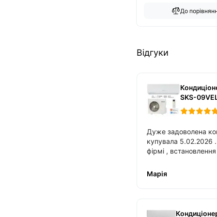
До порівнян
Відгуки
Кондиціон
SKS-09VE
Дуже задоволена ко
купувала 5.02.2026 . З 
фірмі , встановлення зайняло близько 2
годин , також допомогли налаштувати
Марія
Кондиціонер