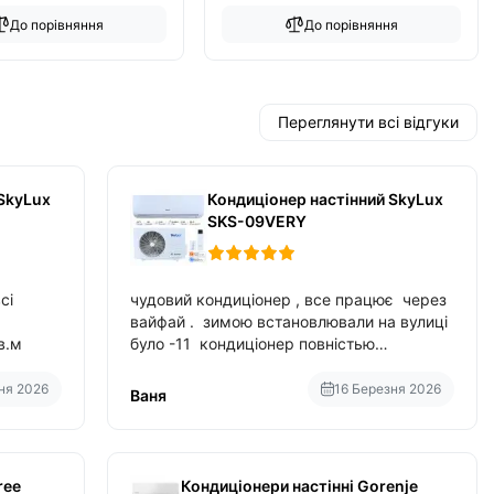
До порівняння
До порівняння
Переглянути всі відгуки
SkyLux
Кондиціонер настінний SkyLux
SKS-09VERY
сі
чудовий кондиціонер , все працює через
вайфай . зимою встановлювали на вулиці
в.м
було -11 кондиціонер повністью
справився з задачою обігріву ,
споживання приблизно 200-500 ват після
ня 2026
16 Березня 2026
Ваня
нагрівання та підтримки температури
ree
Кондиціонери настінні Gorenje