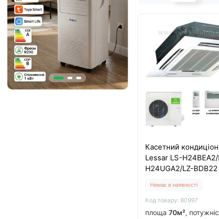
Касетний кондиціон
Lessar LS-H24BEA2/
H24UGA2/LZ-BDB22
Немає в наявності
Код товару: 80997
площа
70м²
, потужні