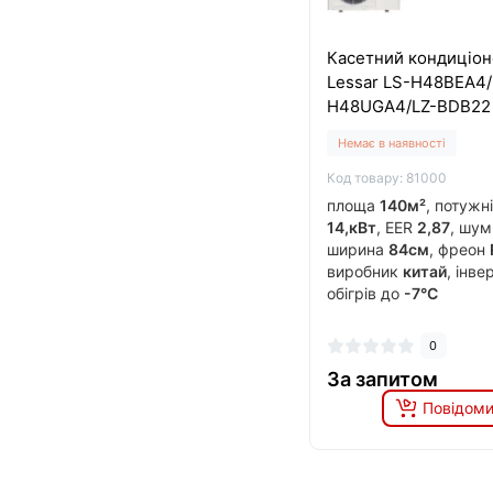
Касетний кондиціон
Lessar LS-H48BEA4/
H48UGA4/LZ-BDB22
Немає в наявності
Код товару: 81000
площа
140м²
, потужн
14,кВт
, EER
2,87
, шу
ширина
84см
, фреон
виробник
китай
, інв
обігрів до
-7°C
0
За запитом
Повідоми