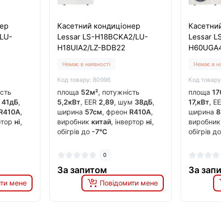
ер
Касетний кондиціонер
Касетни
LU-
Lessar LS-H18BCKA2/LU-
Lessar 
H18UIA2/LZ-BDB22
H60UGA4
Немає в наявності
Немає в н
Код товару: 80996
Код товару
ість
площа
52м²
, потужність
площа
17
м
41дБ
,
5,2кВт
, EER
2,89
, шум
38дБ
,
17,кВт
, E
R410A
,
ширина
57см
, фреон
R410A
,
ширина
8
ертор
ні
,
виробник
китай
, інвертор
ні
,
виробни
обігрів до
-7°C
обігрів д
0
За запитом
За зап
ти мене
Повідомити мене