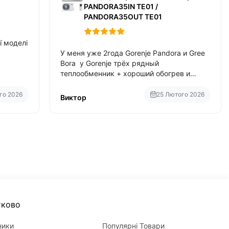
PANDORA35IN TE01 /
PANDORA35OUT TE01
ї моделі
У меня уже 2года Gorenje Pandora и Gree
Bora у Gorenje трёх рядный
теплообменник + хороший обогрев и
потребление в два раза меньше чем у
Gree Bora хотя у Bora больше понтов ну
го 2026
25 Лютого 2026
Виктор
сравнить как малолитражка с
паркетником ре
тково
ники
Популярні Товари