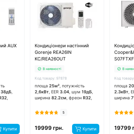
ний AUX
Кондиціонери настінний
Кондиціо
Gorenje REA26IN
Cooper&
KC/REA26OUT
S07FTX
В наявності
В наяв
Код товару: 97878
Код товару
сть
площа
25м²
, потужність
площа
20
м
38дБ
,
2,6кВт
, EER
3.04
, шум
19дБ
,
2.3кВт
, 
R32
,
ширина
82.2см
, фреон
R32
,
ширина
7
ертор
так
,
виробник
китай
, інвертор
так
,
виробни
обігрів до
-20°C
..
так
, обіг
5
19999 грн.
19799 
Купити
Купити