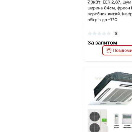
7,0кВт
, EER
2,87
, шу
ширина
84см
, фреон
виробник
китай
, інв
обігрів до
-7°C
0
За запитом
Повідоми