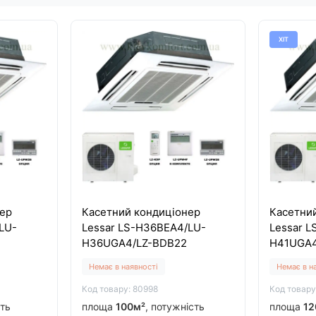
ХІТ
ер
Касетний кондиціонер
Касетни
LU-
Lessar LS-H36BEA4/LU-
Lessar 
H36UGA4/LZ-BDB22
H41UGA4
Немає в наявності
Немає в н
Код товару: 80998
Код товару
сть
площа
100м²
, потужність
площа
12