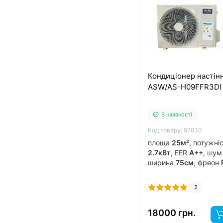
Кондиціонер настін
ASW/AS-H09FFR3DI
В наявності
Код товару: 97830
площа
25м²
, потужні
2.7кВт
, EER
A++
, шу
ширина
75см
, фреон
виробник
китай
, інв
обігрів до
-15°C
..
2
18000 грн.