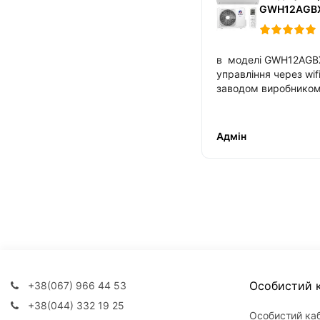
GWH12AGB
в моделі GWH12AG
управління через wi
заводом виробнико
Адмін
Особистий к
+38(067) 966 44 53
+38(044) 332 19 25
Особистий каб