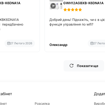
XB-K6DNA1A
GWH12AGBXB-K6DNA1A
BXBK6DNA1A
Добрий день! Підкажіть, чи є в ціє
fi передбачено
функція управління по wifi?
м
27 Лютого 2026
27 Люто
Олександр
Показати ще
абінет
Дода
інет
Розсилка
Вироб