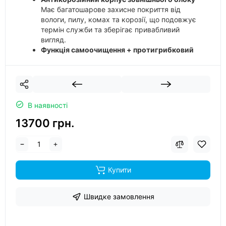
Має багатошарове захисне покриття від
вологи, пилу, комах та корозії, що подовжує
термін служби та зберігає привабливий
вигляд.
Функція самоочищення + протигрибковий
захист
Після вимкнення кондиціонер
автоматично прибирає вологу з випарника,
запобігаючи утворенню грибку, бактерій та
неприємних запахів.
Функція 4D Airflow (подача повітря в 4
В наявності
напрямках)
Забезпечує рівномірний розподіл
повітря по всьому приміщенню для більш
13700 грн.
комфортної температури без протягів.
Купити
Швидке замовлення