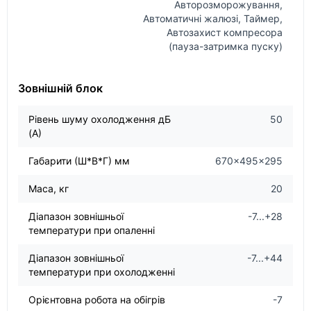
Авторозморожування,
Автоматичні жалюзі, Таймер,
Автозахист компресора
(пауза-затримка пуску)
Зовнішній блок
Рівень шуму охолодження дБ
50
(А)
Габарити (Ш*В*Г) мм
670×495×295
Маса, кг
20
Діапазон зовнішньої
-7...+28
температури при опаленні
Діапазон зовнішньої
-7...+44
температури при охолодженні
Орієнтовна робота на обігрів
-7