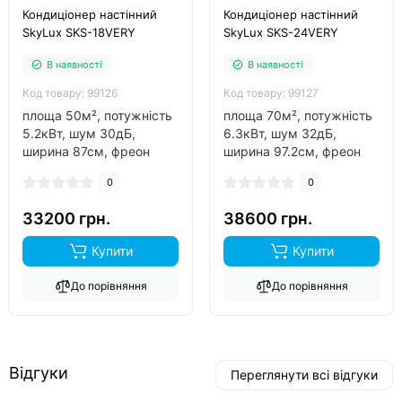
Кондиціонер настінний
Кондиціонер настінний
SkyLux SKS-18VERY
SkyLux SKS-24VERY
В наявності
В наявності
Код товару: 99126
Код товару: 99127
площа 50м², потужність
площа 70м², потужність
5.2кВт, шум 30дБ,
6.3кВт, шум 32дБ,
ширина 87см, фреон
ширина 97.2см, фреон
R32, виробник китай,
R32, виробник китай,
0
0
інвертор так, обігрів до
інвертор так, обігрів до
-15°C..
-15°C..
33200 грн.
38600 грн.
Купити
Купити
До порівняння
До порівняння
Відгуки
Переглянути всі відгуки