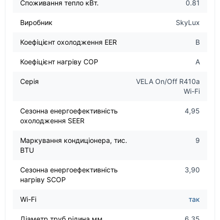
Споживання тепло кВт.
0.81
Виробник
SkyLux
Коефіцієнт охолодження EER
В
Коефіцієнт нагріву COP
A
Серія
VELA On/Off R410a
Wi-Fi
Сезонна енергоефективність
4,95
охолодження SEER
Маркування кондиціонера, тис.
9
BTU
Сезонна енергоефективність
3,90
нагріву SCOP
Wi-Fi
так
Діаметр труб рідина мм
6,35