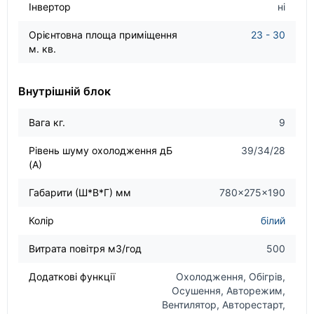
Інвертор
ні
Орієнтовна площа приміщення
23 - 30
м. кв.
Внутрішній блок
Вага кг.
9
Рівень шуму охолодження дБ
39/34/28
(А)
Габарити (Ш*В*Г) мм
780×275×190
Колір
білий
Витрата повітря м3/год
500
Додаткові функції
Охолодження, Обігрів,
Осушення, Авторежим,
Вентилятор, Авторестарт,