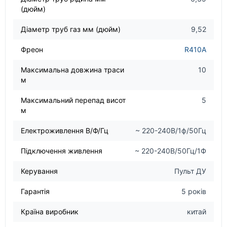
(дюйм)
Діаметр труб газ мм (дюйм)
9,52
Фреон
R410A
Максимальна довжина траси
10
м
Максимальний перепад висот
5
м
Електроживлення В/Ф/Гц
~ 220-240В/1ф/50Гц
Підключення живлення
~ 220-240В/50Гц/1Ф
Керування
Пульт ДУ
Гарантія
5 років
Країна виробник
китай