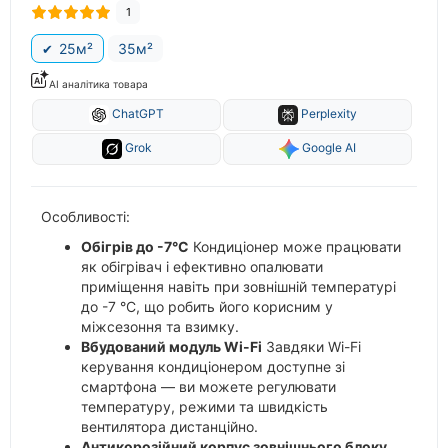
1
25м²
35м²
AI аналітика товара
ChatGPT
Perplexity
Grok
Google AI
Особливості:
Обігрів до -7°C
Кондиціонер може працювати
як обігрівач і ефективно опалювати
приміщення навіть при зовнішній температурі
до -7 °С, що робить його корисним у
міжсезоння та взимку.
Вбудований модуль Wi-Fi
Завдяки Wi-Fi
керування кондиціонером доступне зі
смартфона — ви можете регулювати
температуру, режими та швидкість
вентилятора дистанційно.
Антикорозійний корпус зовнішнього блоку