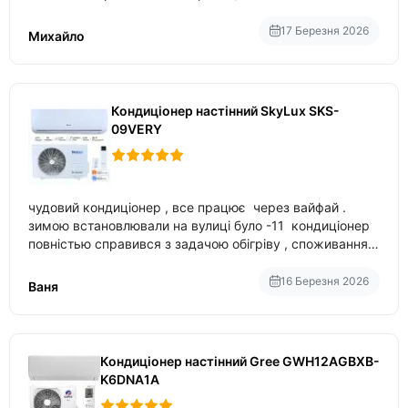
17 Березня 2026
Михайло
Кондиціонер настінний SkyLux SKS-
09VERY
чудовий кондиціонер , все працює через вайфай .
зимою встановлювали на вулиці було -11 кондиціонер
повністью справився з задачою обігріву , споживання
приблизно 200-500 ват після нагрівання та підтримки
температури
16 Березня 2026
Ваня
Кондиціонер настінний Gree GWH12AGBXB-
K6DNA1A