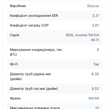
Виробник
SkyLux
Коефіцієнт охолодження EER
3,21
Коефіцієнт нагріву COP
3,61
Серія
REAL Inverter R410A
Wi-Fi
Маркування кондиціонера, тис.
9
BTU
Wi-Fi
Так
Діаметр труб рідина мм
6,35
(дюйм)
Діаметр труб газ мм (дюйм)
9,52
Фреон
R410A
Максимальна довжина траси
10