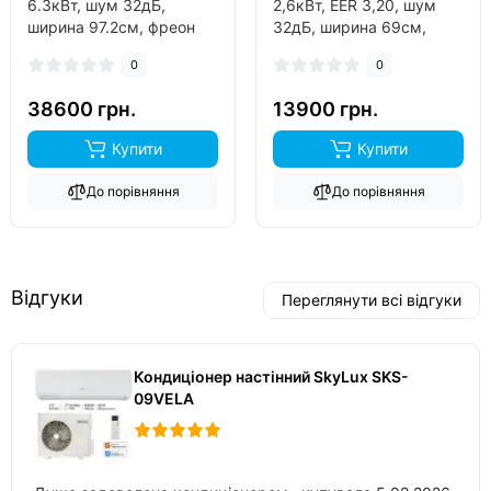
6.3кВт, шум 32дБ,
2,6кВт, EER 3,20, шум
ширина 97.2см, фреон
32дБ, ширина 69см,
R32, виробник китай,
фреон R410A, виробник
0
0
інвертор так, обігрів до
китай, інвертор так,
-15°C..
обігрів до -15°C..
38600 грн.
13900 грн.
Купити
Купити
До порівняння
До порівняння
Відгуки
Переглянути всі відгуки
Кондиціонер настінний SkyLux SKS-
09VELA