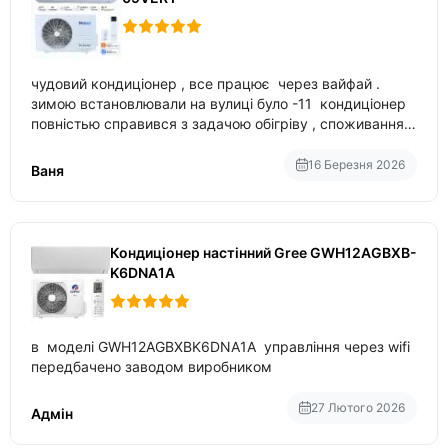
чудовий кондиціонер , все працює через вайфай .
зимою встановлювали на вулиці було -11 кондиціонер
повністью справився з задачою обігріву , споживання
приблизно 200-500 ват після нагрівання та підтримки
температури
16 Березня 2026
Ваня
Кондиціонер настінний Gree GWH12AGBXB-
K6DNA1A
в моделі GWH12AGBXBK6DNA1A управління через wifi
передбачено заводом виробником
27 Лютого 2026
Адмін