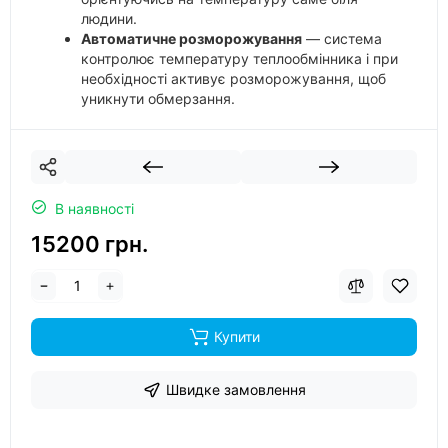
людини.
Автоматичне розморожування
— система
контролює температуру теплообмінника і при
необхідності активує розморожування, щоб
уникнути обмерзання.
Антикорозійний корпус зовнішнього блоку
—
зовнішній блок має захисні шари, що
оберігають його від корозії, вологи, пилу та
шкідників.
В наявності
15200 грн.
Купити
Швидке замовлення