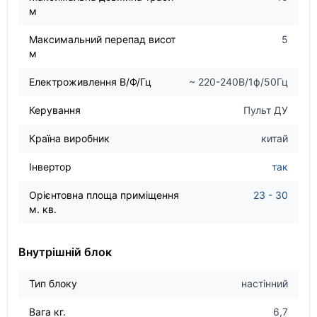
м
Максимальний перепад висот
5
м
Електроживлення В/Ф/Гц
~ 220-240В/1ф/50Гц
Керування
Пульт ДУ
Країна виробник
китай
Інвертор
так
Орієнтовна площа приміщення
23 - 30
м. кв.
Внутрішній блок
Тип блоку
настінний
Вага кг.
6,7