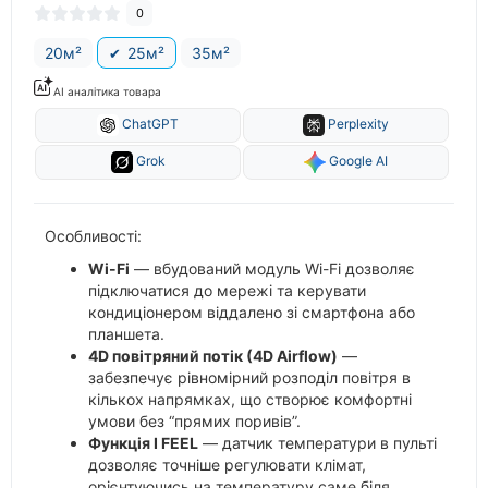
0
20м²
25м²
35м²
AI аналітика товара
ChatGPT
Perplexity
Grok
Google AI
Особливості:
Wi-Fi
— вбудований модуль Wi-Fi дозволяє
підключатися до мережі та керувати
кондиціонером віддалено зі смартфона або
планшета.
4D повітряний потік (4D Airflow)
—
забезпечує рівномірний розподіл повітря в
кількох напрямках, що створює комфортні
умови без “прямих поривів”.
Функція I FEEL
— датчик температури в пульті
дозволяє точніше регулювати клімат,
орієнтуючись на температуру саме біля