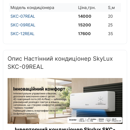
Модель кондицiонера
Цiна,грн.
S,м
SKC-07REAL
14000
20
SKC-09REAL
15200
25
SKC-12REAL
17600
35
Опис Настінний кондиціонер SkyLux
SKC-09REAL
Інверторний кондиціонер Skylux SKC-