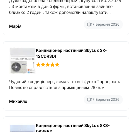
Дуже задоволена кондиціонером , купувала 5.02.2026
. З монтажем в даній фірмі , встановлення зайняло
близько 2 годин , також допомогли налаштувати
вбудований в нього вайфай .
17 Березня 2026
Марія
Кондиціонер настінний SkyLux SK-
12CDR3DI
Чудовий кондиціонер , зима-літо всі функції працюють .
Повністю справляється з приміщенням 28кв.м
17 Березня 2026
Михайло
Кондиціонер настінний SkyLux SKS-
09VERY