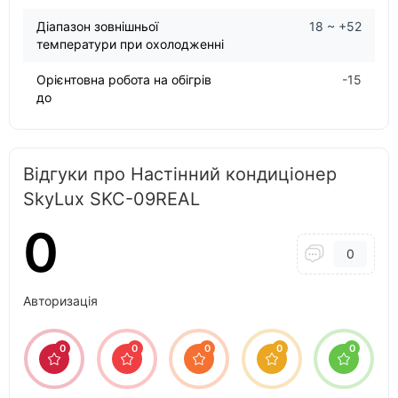
Діапазон зовнішньої
18 ~ +52
температури при охолодженні
Орієнтовна робота на обігрів
-15
до
Відгуки про Настінний кондиціонер
SkyLux SKC-09REAL
0
0
Авторизація
0
0
0
0
0