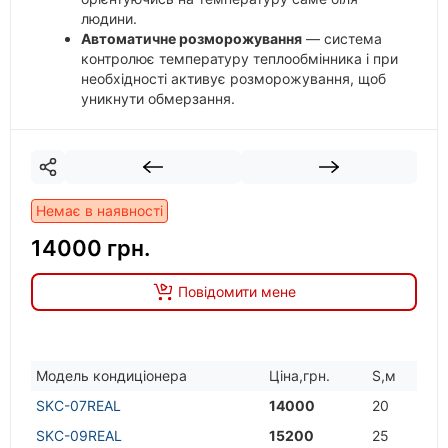
людини.
Автоматичне розморожування
— система
контролює температуру теплообмінника і при
необхідності активує розморожування, щоб
уникнути обмерзання.
Антикорозійний корпус зовнішнього блоку
—
зовнішній блок має захисні шари, що
оберігають його від корозії, вологи, пилу та
шкідників.
Немає в наявності
14000 грн.
Повідомити мене
Модель кондицiонера
Цiна,грн.
S,м
SKC-07REAL
14000
20
SKC-09REAL
15200
25