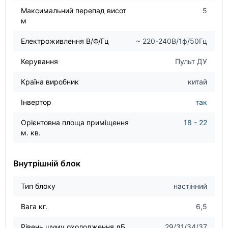
Максимальний перепад висот
5
м
Електроживлення В/Ф/Гц
~ 220-240В/1ф/50Гц
Керування
Пульт ДУ
Країна виробник
китай
Інвертор
так
Орієнтовна площа приміщення
18 - 22
м. кв.
Внутрішній блок
Тип блоку
настінний
Вага кг.
6,5
Рівень шуму охолодження дБ
29/31/34/37