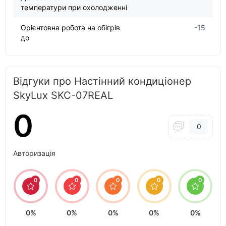
температури при охолодженні
Орієнтовна робота на обігрів
-15
до
Відгуки про Настінний кондиціонер
SkyLux SKC-07REAL
0
0
Авторизація
0
0
0
0
0
0%
0%
0%
0%
0%