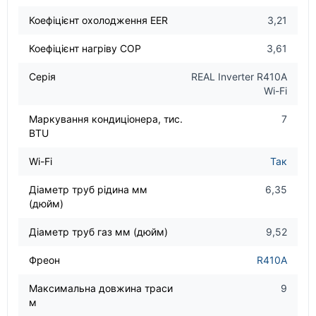
Коефіцієнт охолодження EER
3,21
Коефіцієнт нагріву COP
3,61
Серія
REAL Inverter R410A
Wi-Fi
Маркування кондиціонера, тис.
7
BTU
Wi-Fi
Так
Діаметр труб рідина мм
6,35
(дюйм)
Діаметр труб газ мм (дюйм)
9,52
Фреон
R410A
Максимальна довжина траси
9
м