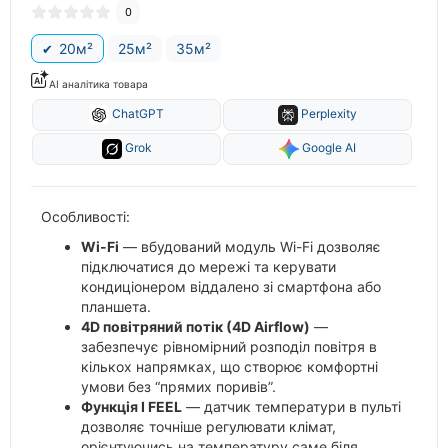
0
20м²
25м²
35м²
AI аналітика товара
ChatGPT
Perplexity
Grok
Google AI
Особливості:
Wi-Fi
— вбудований модуль Wi-Fi дозволяє
підключатися до мережі та керувати
кондиціонером віддалено зі смартфона або
планшета.
4D повітряний потік (4D Airflow)
—
забезпечує рівномірний розподіл повітря в
кількох напрямках, що створює комфортні
умови без “прямих поривів”.
Функція I FEEL
— датчик температури в пульті
дозволяє точніше регулювати клімат,
орієнтуючись на температуру саме біля