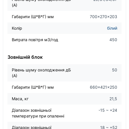
(А)
Габарити (Ш*В*Г) мм
700×270×203
Колір
білий
Витрата повітря м3/год
450
Зовнішній блок
Рівень шуму охолодження дБ
50
(А)
Габарити (Ш*В*Г) мм
660×421×250
Маса, кг
21,5
Діапазон зовнішньої
-15 ~ +24
температури при опаленні
Діапазон зовнішньої
18 ~ +52