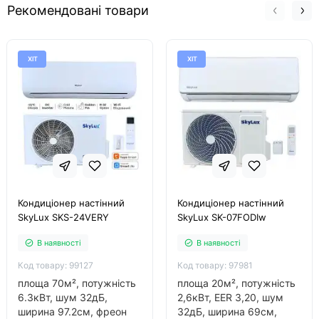
Рекомендовані товари
ХІТ
ХІТ
Кондиціонер настінний
Кондиціонер настінний
SkyLux SKS-24VERY
SkyLux SK-07FODIw
В наявності
В наявності
Код товару: 99127
Код товару: 97981
площа 70м², потужність
площа 20м², потужність
6.3кВт, шум 32дБ,
2,6кВт, EER 3,20, шум
ширина 97.2см, фреон
32дБ, ширина 69см,