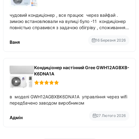
чудовий кондиціонер , все працює через вайфай .
зимою встановлювали на вулиці було -11 кондиціонер
повністью справився з задачою обігріву , споживання
приблизно 200-500 ват після нагрівання та підтримки
температури
16 Березня 2026
Ваня
Кондиціонер настінний Gree GWH12AGBXB-
K6DNA1A
в моделі GWH12AGBXBK6DNA1A управління через wifi
передбачено заводом виробником
27 Лютого 2026
Адмін