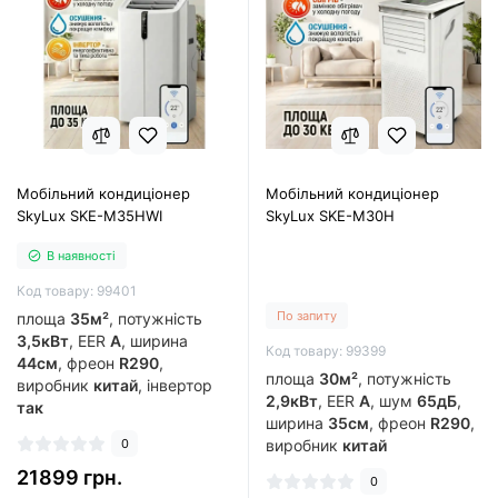
Мобільний кондиціонер
Мобільний кондиціонер
SkyLux SKE-M35HWI
SkyLux SKE-M30H
В наявності
Код товару: 99401
По запиту
площа
35м²
, потужність
3,5кВт
, EER
А
, ширина
Код товару: 99399
44см
, фреон
R290
,
площа
30м²
, потужність
виробник
китай
, інвертор
2,9кВт
, EER
А
, шум
65дБ
,
так
ширина
35см
, фреон
R290
,
0
виробник
китай
21899 грн.
0