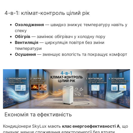
4-в-1: клімат-контроль цілий рік
Охолодження
— швидко знижує температуру навіть у
спеку
Обігрів
— замінює обігрівач у холодну пору
Вентиляція
— циркуляція повітря без зміни
температури
Осушення
— зменшує вологість та покращує комфорт
Економія та ефективність
Кондиціонери SkyLux мають
клас енергоефективності A
, що
означає менше споживання електроенергії без втрати