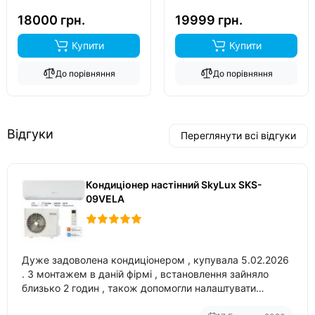
обігрів до
-15°C
..
обігрів до
-20°C
..
18000 грн.
19999 грн.
Купити
Купити
До порівняння
До порівняння
Відгуки
Переглянути всі відгуки
Кондиціонер настінний SkyLux SKS-
09VELA
Дуже задоволена кондиціонером , купувала 5.02.2026
. З монтажем в даній фірмі , встановлення зайняло
близько 2 годин , також допомогли налаштувати
вбудований в нього вайфай .