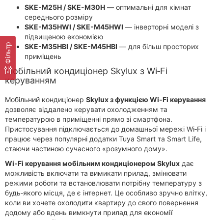
SKE-M25H / SKE-M30H
— оптимальні для кімнат
середнього розміру
SKE-M35HWI / SKE-M45HWI
— інверторні моделі з
підвищеною економією
Фільтр
SKE-M35HBI / SKE-M45HBI
— для більш просторих
приміщень
Мобільний кондиціонер Skylux з Wi‑Fi
керуванням
Мобільний кондиціонер
Skylux з функцією Wi‑Fi керування
дозволяє віддалено керувати охолодженням та
температурою в приміщенні прямо зі смартфона.
Пристосування підключається до домашньої мережі Wi‑Fi і
працює через популярні додатки Tuya Smart та Smart Life,
стаючи частиною сучасного «розумного дому».
Wi‑Fi керування мобільним кондиціонером Skylux
дає
можливість включати та вимикати прилад, змінювати
режими роботи та встановлювати потрібну температуру з
будь‑якого місця, де є інтернет. Це особливо зручно влітку,
коли ви хочете охолодити квартиру до свого повернення
додому або вдень вимкнути прилад для економії