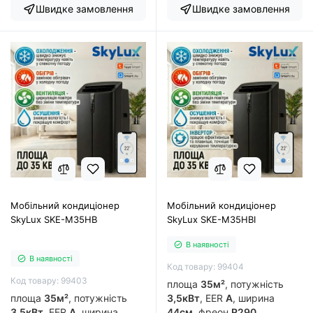
Швидке замовлення
Швидке замовлення
Мобільний кондиціонер
Мобільний кондиціонер
SkyLux SKE-M35HB
SkyLux SKE-M35HBI
В наявності
В наявності
Код товару: 99404
Код товару: 99403
площа
35м²
, потужність
площа
35м²
, потужність
3,5кВт
, EER
А
, ширина
3,5кВт
, EER
А
, ширина
44см
, фреон
R290
,