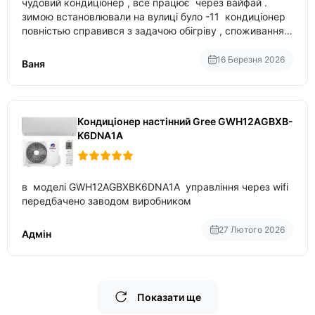
чудовий кондиціонер , все працює через вайфай .
зимою встановлювали на вулиці було -11 кондиціонер
повністью справився з задачою обігріву , споживання
приблизно 200-500 ват після нагрівання та підтримки
температури
16 Березня 2026
Ваня
Кондиціонер настінний Gree GWH12AGBXB-
K6DNA1A
в моделі GWH12AGBXBK6DNA1A управління через wifi
передбачено заводом виробником
27 Лютого 2026
Адмін
Показати ще