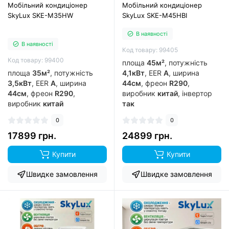
Мобільний кондиціонер
Мобільний кондиціонер
SkyLux SKE-M35HW
SkyLux SKE-M45HBI
В наявності
В наявності
Код товару: 99405
Код товару: 99400
площа
45м²
, потужність
площа
35м²
, потужність
4,1кВт
, EER
А
, ширина
3,5кВт
, EER
А
, ширина
44см
, фреон
R290
,
44см
, фреон
R290
,
виробник
китай
, інвертор
виробник
китай
так
0
0
17899 грн.
24899 грн.
Купити
Купити
Швидке замовлення
Швидке замовлення