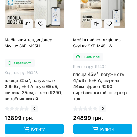
Мобільний кондиціонер
Мобільний кондиціонер
SkyLux SKE-M25H
SkyLux SKE-M45HWI
В наявності
В наявності
Код товару: 99402
Код товару: 99398
площа
45м²
, потужність
площа
25м²
, потужність
4,1кВт
, EER
А
, ширина
2,6кВт
, EER
А
, шум
65дБ
,
44см
, фреон
R290
,
ширина
35см
, фреон
R290
,
виробник
китай
, інвертор
виробник
китай
так
0
0
12899 грн.
24899 грн.
Купити
Купити