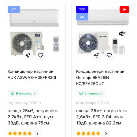
ХІТ
ТОП
ХІТ
Кондиціонер настінний
Кондиціонери настінний
AUX ASW/AS-H09FFR3DI
Gorenje REA26IN
KC/REA26OUT
В наявності
В наявності
Код товару: 97830
Код товару: 97878
площа
25м²
, потужність
площа
25м²
, потужність
2.7кВт
, EER
A++
, шум
2,6кВт
, EER
3.04
, шум
38дБ
, ширина
75см
,
19дБ
, ширина
82.2см
,
фреон
R32
, виробник
фреон
R32
, виробник
2
5
китай
, інвертор
так
,
китай
, інвертор
так
,