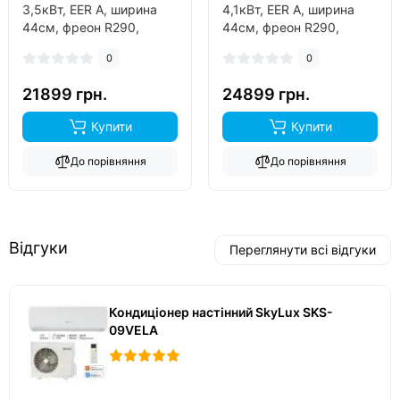
3,5кВт, EER А, ширина
4,1кВт, EER А, ширина
44см, фреон R290,
44см, фреон R290,
виробник китай, інвертор
виробник китай, інвертор
0
0
так..
так..
21899 грн.
24899 грн.
Купити
Купити
До порівняння
До порівняння
Відгуки
Переглянути всі відгуки
Кондиціонер настінний SkyLux SKS-
09VELA