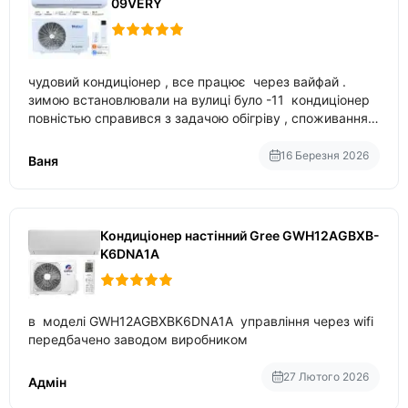
09VERY
чудовий кондиціонер , все працює через вайфай .
зимою встановлювали на вулиці було -11 кондиціонер
повністью справився з задачою обігріву , споживання
приблизно 200-500 ват після нагрівання та підтримки
температури
16 Березня 2026
Ваня
Кондиціонер настінний Gree GWH12AGBXB-
K6DNA1A
в моделі GWH12AGBXBK6DNA1A управління через wifi
передбачено заводом виробником
27 Лютого 2026
Адмін