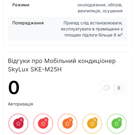
Режими
охолодження, обігрів,
вентиляція, осушення
Попередження
Прилад слід встановлювати,
експлуатувати в приміщенні з
площею підлоги більше 9 м²
Відгуки про Мобільний кондиціонер
SkyLux SKE-M25H
0
0
Авторизація
0
0
0
0
0