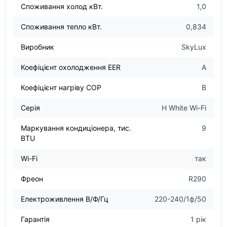
Споживання холод кВт.
1,0
Споживання тепло кВт.
0,834
Виробник
SkyLux
Коефіцієнт охолодження EER
А
Коефіцієнт нагріву COP
В
Серія
H White Wi-Fi
Маркування кондиціонера, тис.
9
BTU
Wi-Fi
так
Фреон
R290
Електроживлення В/Ф/Гц
220-240/1ф/50
Гарантія
1 рік