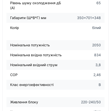
Рівень шуму охолодження дБ
65
(А)
Габарити (Ш*В*Г) мм
350×701×348
Колір
білий
Номінальна потужність
2050
Номінальна вхідна потужність
834
Номінальний вхідний струм
3,8
COP
2,46
Клас енергоефективності
B
Живлення блоку
220-240/50