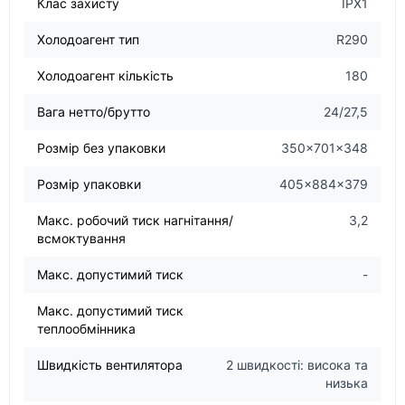
Клас захисту
IPX1
Холодоагент тип
R290
Холодоагент кількість
180
Вага нетто/брутто
24/27,5
Розмір без упаковки
350×701×348
Розмір упаковки
405×884×379
Макс. робочий тиск нагнітання/
3,2
всмоктування
Макс. допустимий тиск
-
Макс. допустимий тиск
теплообмінника
Швидкість вентилятора
2 швидкості: висока та
низька