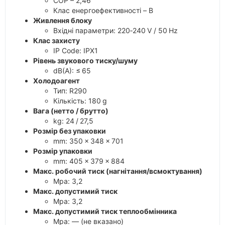
COP – 2,46
Клас енергоефективності – B
Живлення блоку
Вхідні параметри: 220‑240 V / 50 Hz
Клас захисту
IP Code: IPX1
Рівень звукового тиску/шуму
dB(A): ≤ 65
Холодоагент
Тип: R290
Кількість: 180 g
Вага (нетто / брутто)
kg: 24 / 27,5
Розмір без упаковки
mm: 350 × 348 × 701
Розмір упаковки
mm: 405 × 379 × 884
Макс. робочий тиск (нагнітання/всмоктування)
Mpa: 3,2
Макс. допустимий тиск
Mpa: 3,2
Макс. допустимий тиск теплообмінника
Mpa: — (не вказано)