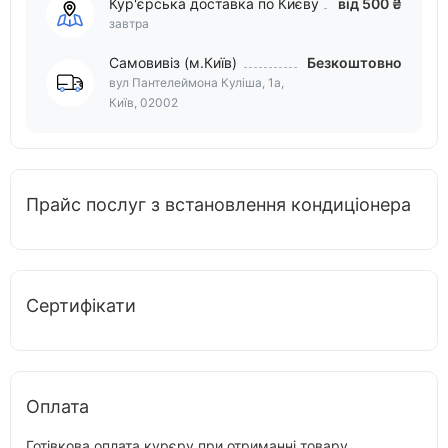
Кур'єрська доставка по Києву
від 500 ₴
завтра
Самовивіз (м.Київ)
Безкоштовно
вул Пантелеймона Куліша, 1а,
Київ, 02002
Прайс послуг з встановлення кондиціонера
Сертифікати
Оплата
Готівкова оплата курєру при отриманні товару.