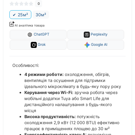
0
25м²
30м²
AI аналітика товара
ChatGPT
Perplexity
Grok
Google AI
Особливості:
4 режими роботи:
охолодження, обігрів,
вентиляція та осушення для підтримки
ідеального мікроклімату в будь-яку пору року
Керування через Wi-Fi:
зручна робота через
мобільні додатки Tuya або Smart Life для
дистанційного налаштування з будь-якого
місця
Висока продуктивність:
потужність
охолодження 2,9 кВт (12 000 BTU) ефективно
працює в приміщеннях площею до 30 м²
Енергоефективність класу А:
економічне