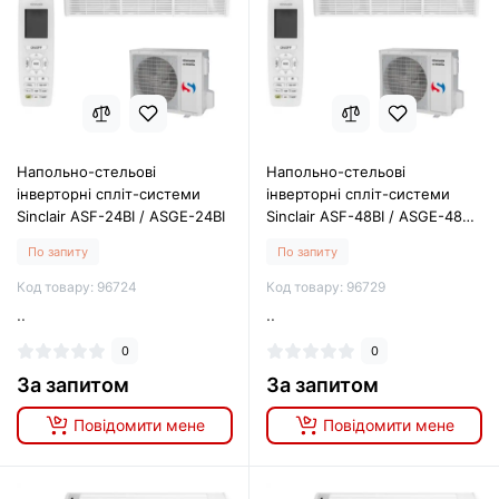
Напольно-стельові
Напольно-стельові
інверторні спліт-системи
інверторні спліт-системи
Sinclair ASF-24BI / ASGE-24BI
Sinclair ASF-48BI / ASGE-48BI-
3
По запиту
По запиту
Код товару: 96724
Код товару: 96729
..
..
0
0
За запитом
За запитом
Повідомити мене
Повідомити мене