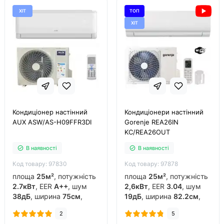
ХІТ
ТОП
ХІТ
Кондиціонер настінний
Кондиціонери настінний
AUX ASW/AS-H09FFR3DI
Gorenje REA26IN
KC/REA26OUT
В наявності
В наявності
Код товару: 97830
Код товару: 97878
площа
25м²
, потужність
площа
25м²
, потужність
2.7кВт
, EER
A++
, шум
2,6кВт
, EER
3.04
, шум
38дБ
, ширина
75см
,
19дБ
, ширина
82.2см
,
фреон
R32
, виробник
фреон
R32
, виробник
2
5
китай
, інвертор
так
,
китай
, інвертор
так
,