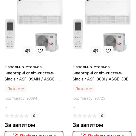
Напольно-стельові
Напольно-стельові
інверторні спліт-системи
інверторні спліт-системи
Sinclair ASF-09AIN / ASGE-
Sinclair ASF-30BI / ASGE-30BI
09AIN WK
По запиту
По запиту
Код товару: 96694
Код товару: 96725
..
..
0
0
За запитом
За запитом
Повідомити мене
Повідомити мене