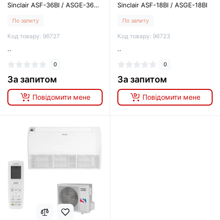
Sinclair ASF-36BI / ASGE-36BI-
Sinclair ASF-18BI / ASGE-18BI
3
По запиту
По запиту
Код товару: 96727
Код товару: 96723
..
..
0
0
За запитом
За запитом
Повідомити мене
Повідомити мене