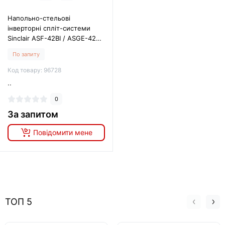
Напольно-стельові
інверторні спліт-системи
Sinclair ASF-42BI / ASGE-42BI-
3
По запиту
Код товару: 96728
..
0
За запитом
Повідомити мене
ТОП 5