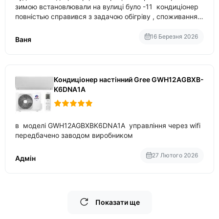
зимою встановлювали на вулиці було -11 кондиціонер
повністью справився з задачою обігріву , споживання
приблизно 200-500 ват після нагрівання та підтримки
температури
16 Березня 2026
Ваня
Кондиціонер настінний Gree GWH12AGBXB-
K6DNA1A
в моделі GWH12AGBXBK6DNA1A управління через wifi
передбачено заводом виробником
27 Лютого 2026
Адмін
Показати ще