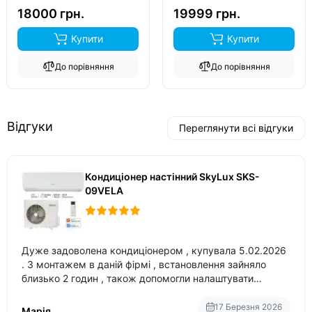
обігрів до
-15°C
..
обігрів до
-20°C
..
18000 грн.
19999 грн.
Купити
Купити
До порівняння
До порівняння
Відгуки
Переглянути всі відгуки
Кондиціонер настінний SkyLux SKS-
09VELA
Дуже задоволена кондиціонером , купувала 5.02.2026
. З монтажем в даній фірмі , встановлення зайняло
близько 2 годин , також допомогли налаштувати
вбудований в нього вайфай .
17 Березня 2026
Марія