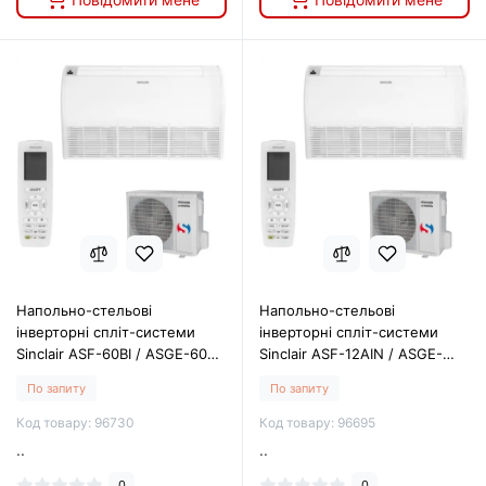
Напольно-стельові
Напольно-стельові
інверторні спліт-системи
інверторні спліт-системи
Sinclair ASF-60BI / ASGE-60BI-
Sinclair ASF-12AIN / ASGE-
3
12AIN WK
По запиту
По запиту
Код товару: 96730
Код товару: 96695
..
..
0
0