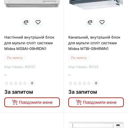
Настінний внутрішній блок
Канальний, внутрішній блок
для мульти-спліт системи
для мульти-спліт системи
Midea MS9AI-09HRDN1
Midea MTBI-09HRWN1
По запиту
По запиту
Код товару: 82052
Код товару: 85122
..
..
0
0
За запитом
За запитом
Повідомити мене
Повідомити мене