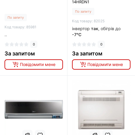
14HRDN1
По запиту
По запиту
Код товару: 82025
Код товару: 85981
інвертор
так
, обігрів до
..
-7°C
0
0
За запитом
За запитом
Повідомити мене
Повідомити мене