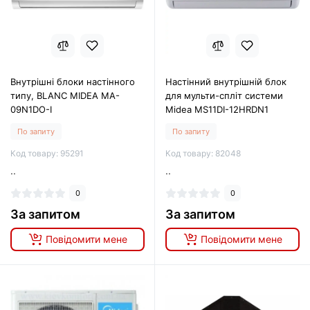
Внутрішні блоки настінного
Настінний внутрішній блок
типу, BLANC MIDEA MA-
для мульти-спліт системи
09N1DO-I
Midea MS11DI-12HRDN1
По запиту
По запиту
Код товару: 95291
Код товару: 82048
..
..
0
0
За запитом
За запитом
Повідомити мене
Повідомити мене