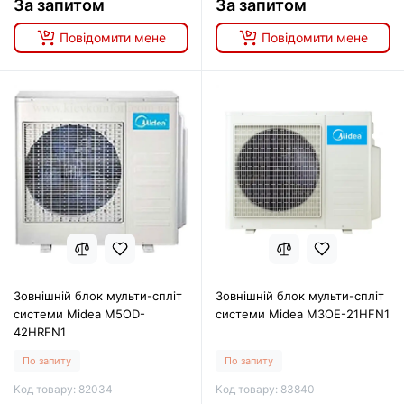
За запитом
За запитом
Повідомити мене
Повідомити мене
Зовнішній блок мульти-спліт
Зовнішній блок мульти-спліт
системи Midea M5OD-
системи Midea M3OE-21HFN1
42HRFN1
По запиту
По запиту
Код товару: 82034
Код товару: 83840