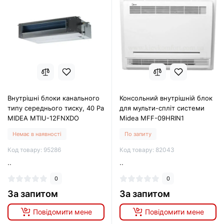
Внутрішні блоки канального
Консольний внутрішній блок
типу середнього тиску, 40 Ра
для мульти-спліт системи
MIDEA MTIU-12FNXDO
Midea MFF-09HRIN1
Немає в наявності
По запиту
Код товару: 95286
Код товару: 82043
..
..
0
0
За запитом
За запитом
Повідомити мене
Повідомити мене