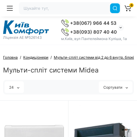
0
+38(067) 966 44 53
+38(093) 807 40 40
Ліцензія AE №526143
м.Київ, вул Пантелеймона Куліша, 1а
Головна
Кондиціонери
Мульти-спліт системи від 2 до 6 внутр. блоків
Мульти-спліт системи Midea
24
Сортувати