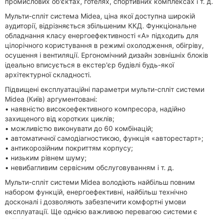
промислових об'єктах, готелях, спортивних комплексах і т. д.
Мульти-спліт система Midea, ціна якої доступна широкій
аудиторії, відрізняється збільшеним ККД. Функціональне
обладнання класу енергоефективності «А» підходить для
цілорічного користування в режимі охолодження, обігріву,
осушення і вентиляції. Ергономічний дизайн зовнішніх блоків
ідеально вписується в екстер'єр будівлі будь-якої
архітектурної складності.
Підвищені експлуатаційні параметри мульти-спліт системи
Midea (Київ) аргументовані:
• наявністю високоефективного компресора, надійно
захищеного від коротких циклів;
• можливістю виконувати до 60 комбінацій;
• автоматичної самодіагностикою, функція «авторестарт»;
• антикорозійним покриттям корпусу;
• низьким рівнем шуму;
• невибагливим сервісним обслуговуванням і т. д.
Мульти-спліт системи Midea володіють найбільш повним
набором функцій, енергоефективні, найбільш технічно
досконалі і дозволяють забезпечити комфортні умови
експлуатації. Ще однією важливою перевагою системи є