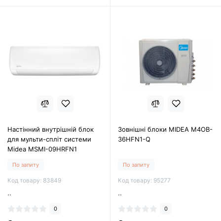
Настінний внутрішній блок
Зовнішні блоки MIDEA M4OB-
для мульти-спліт системи
36HFN1-Q
Midea MSMI-09HRFN1
По запиту
По запиту
Код товару: 83849
Код товару: 95277
..
..
0
0