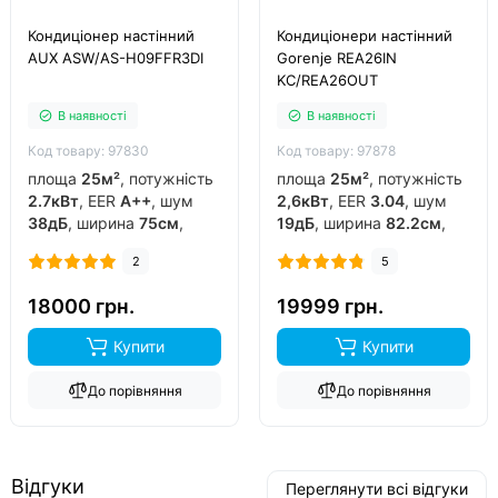
Кондиціонер настінний
Кондиціонери настінний
AUX ASW/AS-H09FFR3DI
Gorenje REA26IN
KC/REA26OUT
В наявності
В наявності
Код товару: 97830
Код товару: 97878
площа
25м²
, потужність
площа
25м²
, потужність
2.7кВт
, EER
A++
, шум
2,6кВт
, EER
3.04
, шум
38дБ
, ширина
75см
,
19дБ
, ширина
82.2см
,
фреон
R32
, виробник
фреон
R32
, виробник
2
5
китай
, інвертор
так
,
китай
, інвертор
так
,
обігрів до
-15°C
..
обігрів до
-20°C
..
18000 грн.
19999 грн.
Купити
Купити
До порівняння
До порівняння
Відгуки
Переглянути всі відгуки