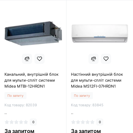
Канальний, внутрішній блок
Настінний внутрішній блок
для мульти-спліт системи
для мульти-спліт системи
Midea MTBI-12HRDN1
Midea MS12FI-07HRDN1
По запиту
По запиту
Код товару: 82039
Код товару: 83845
..
..
0
0
За запитом
За запитом