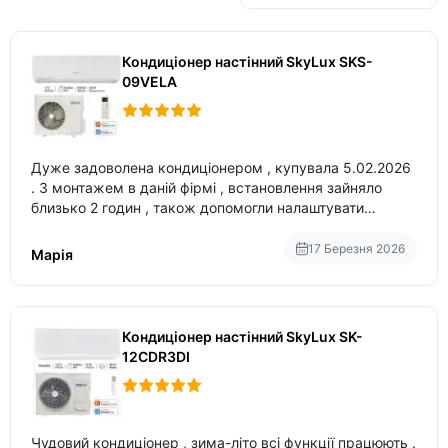
Кондиціонер настінний SkyLux SKS-
09VELA
Дуже задоволена кондиціонером , купувала 5.02.2026
. З монтажем в даній фірмі , встановлення зайняло
близько 2 годин , також допомогли налаштувати
вбудований в нього вайфай .
17 Березня 2026
Марія
Кондиціонер настінний SkyLux SK-
12CDR3DI
Чудовий кондиціонер , зима-літо всі функції працюють .