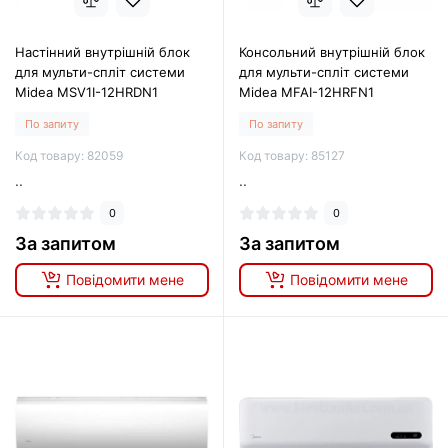
Настінний внутрішній блок
Консольний внутрішній блок
для мульти-спліт системи
для мульти-спліт системи
Midea MSV1I-12HRDN1
Midea MFAI-12HRFN1
По запиту
По запиту
Код товару: 82059
Код товару: 85127
..
..
0
0
За запитом
За запитом
Повідомити мене
Повідомити мене