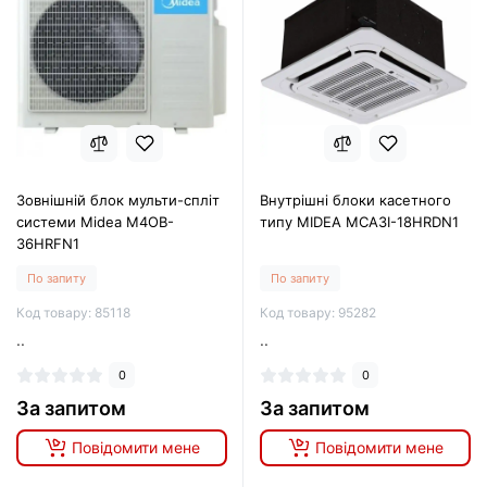
Зовнішній блок мульти-спліт
Внутрішні блоки касетного
системи Midea M4OB-
типу MIDEA MCA3I-18HRDN1
36HRFN1
По запиту
По запиту
Код товару: 85118
Код товару: 95282
..
..
0
0
За запитом
За запитом
Повідомити мене
Повідомити мене