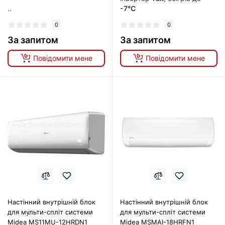
..
-7°C
0
0
За запитом
За запитом
Повідомити мене
Повідомити мене
Настінний внутрішній блок
Настінний внутрішній блок
для мульти-спліт системи
для мульти-спліт системи
Midea MS11MU-12HRDN1
Midea MSMAI-18HRFN1