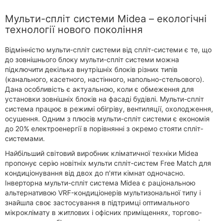
Мульти-спліт системи Midea – екологічні
технології нового покоління
Відмінністю мульти-спліт системи від спліт-системи є те, що
до зовнішнього блоку мульти-спліт системи можна
підключити декілька внутрішніх блоків різних типів
(канального, касетного, настінного, напольно-стельового).
Дана особливість є актуальною, коли є обмеження для
установки зовнішніх блоків на фасаді будівлі. Мульти-спліт
система працює в режимі обігріву, вентиляції, охолодження,
осушення. Одним з плюсів мульти-спліт системи є економія
до 20% електроенергії в порівнянні з окремо стояти спліт-
системами.
Найбільший світовий виробник кліматичної техніки Midea
пропонує серію новітніх мульти спліт-систем Free Match для
кондиціонування від двох до п'яти кімнат одночасно.
Інверторна мульти-спліт система Midea є раціональною
альтернативою VRF-кондиціонерів мультизональної типу і
знайшла своє застосування в підтримці оптимального
мікроклімату в житлових і офісних приміщеннях, торгово-