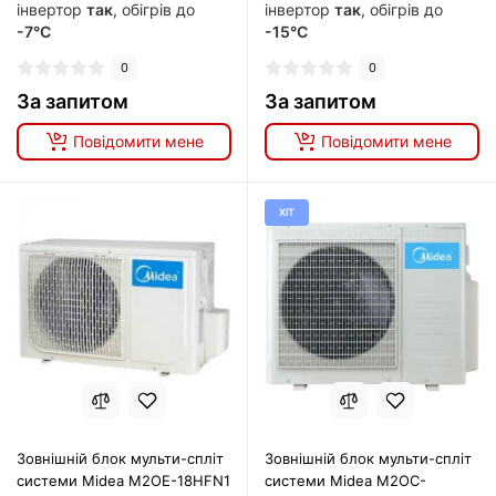
інвертор
так
, обігрів до
інвертор
так
, обігрів до
-7°C
-15°C
0
0
За запитом
За запитом
Повідомити мене
Повідомити мене
ХІТ
Зовнішній блок мульти-спліт
Зовнішній блок мульти-спліт
системи Midea M2OE-18HFN1
системи Midea M2OC-