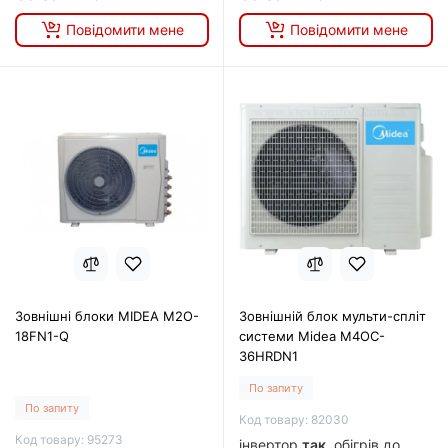
Повідомити мене
Повідомити мене
Зовнішні блоки MIDEA M2O-
Зовнішній блок мульти-спліт
18FN1-Q
системи Midea M4OC-
36HRDN1
По запиту
По запиту
Код товару: 82030
Код товару: 95273
інвертор
так
, обігрів до