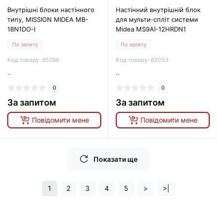
Внутрішні блоки настінного
Настінний внутрішній блок
типу, MISSION MIDEA MB-
для мульти-спліт системи
18N1DO-I
Midea MS9AI-12HRDN1
По запиту
По запиту
Код товару: 95296
Код товару: 82053
..
..
0
0
За запитом
За запитом
Повідомити мене
Повідомити мене
Показати ще
1
2
3
4
5
>
>|