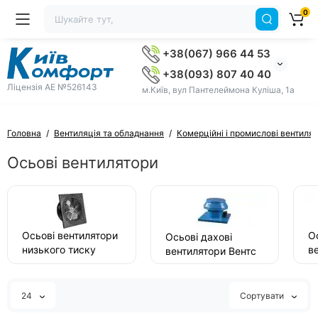
0
+38(067) 966 44 53
+38(093) 807 40 40
Ліцензія AE №526143
м.Київ, вул Пантелеймона Куліша, 1а
Головна
Вентиляція та обладнання
Комерційні і промислові вентиля
Осьові вентилятори
Осьові вентилятори
О
Осьові дахові
низького тиску
в
вентилятори Вентс
Вентс
Д
24
Сортувати