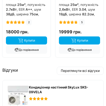
площа
25м²
, потужність
площа
25м²
, потужність
2.7кВт
, EER
A++
, шум
2,6кВт
, EER
3.04
, шум
38дБ
, ширина
75см
,
19дБ
, ширина
82.2см
,
фреон
R32
, виробник
фреон
R32
, виробник
2
5
китай
, інвертор
так
,
китай
, інвертор
так
,
обігрів до
-15°C
..
обігрів до
-20°C
..
18000 грн.
19999 грн.
Купити
Купити
До порівняння
До порівняння
Відгуки
Переглянути всі відгуки
Кондиціонер настінний SkyLux SKS-
09VELA