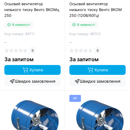
Осьовий вентилятор
Осьовий вентилятор
низького тиску Вентс ВКОМц
низького тиску Вентс ВКОМ
250
250 (120В/60Гц)
В наявності
В наявності
Код товару: 88711
Код товару: 88702
..
..
0
0
За запитом
За запитом
Купити
Купити
Швидке замовлення
Швидке замовлення
ХІТ