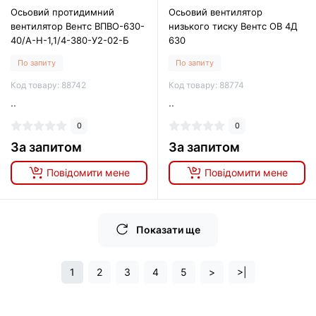
Осьовий протидимний
Осьовий вентилятор
вентилятор Вентс ВПВО-630-
низького тиску Вентс ОВ 4Д
40/A-H-1,1/4-380-У2-02-Б
630
По запиту
По запиту
Код товару: 88742
Код товару: 88774
..
..
0
0
За запитом
За запитом
Повідомити мене
Повідомити мене
Показати ще
1
2
3
4
5
>
>|