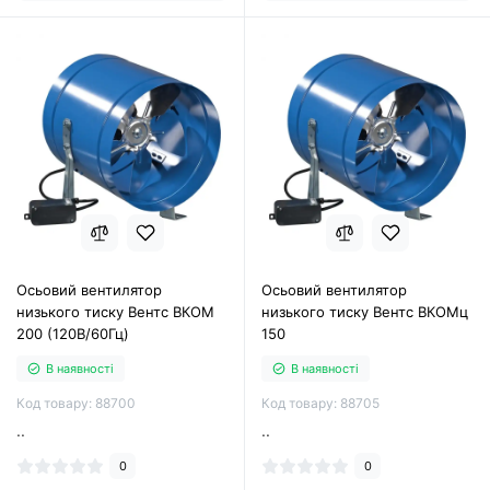
Осьовий вентилятор
Осьовий вентилятор
низького тиску Вентс ВКОМ
низького тиску Вентс ВКОМц
200 (120В/60Гц)
150
В наявності
В наявності
Код товару: 88700
Код товару: 88705
..
..
0
0