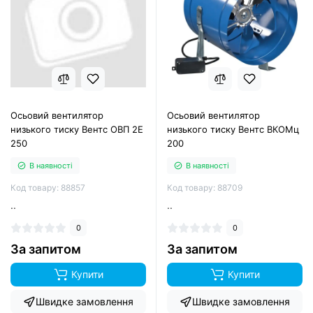
Осьовий вентилятор
Осьовий вентилятор
низького тиску Вентс ОВП 2Е
низького тиску Вентс ВКОМц
250
200
В наявності
В наявності
Код товару: 88857
Код товару: 88709
..
..
0
0
За запитом
За запитом
Купити
Купити
Швидке замовлення
Швидке замовлення