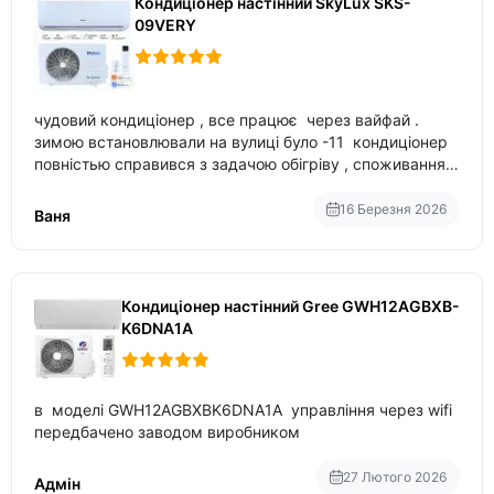
Кондиціонер настінний SkyLux SKS-
09VERY
чудовий кондиціонер , все працює через вайфай .
зимою встановлювали на вулиці було -11 кондиціонер
повністью справився з задачою обігріву , споживання
приблизно 200-500 ват після нагрівання та підтримки
температури
16 Березня 2026
Ваня
Кондиціонер настінний Gree GWH12AGBXB-
K6DNA1A
в моделі GWH12AGBXBK6DNA1A управління через wifi
передбачено заводом виробником
27 Лютого 2026
Адмін