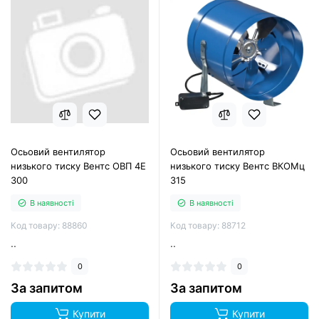
Осьовий вентилятор
Осьовий вентилятор
низького тиску Вентс ОВП 4Е
низького тиску Вентс ВКОМц
300
315
В наявності
В наявності
Код товару: 88860
Код товару: 88712
..
..
0
0
За запитом
За запитом
Купити
Купити