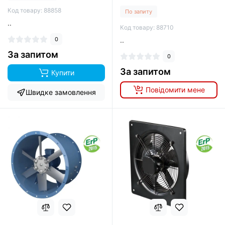
Код товару: 88858
По запиту
..
Код товару: 88710
0
..
За запитом
0
За запитом
Купити
Повідомити мене
Швидке замовлення