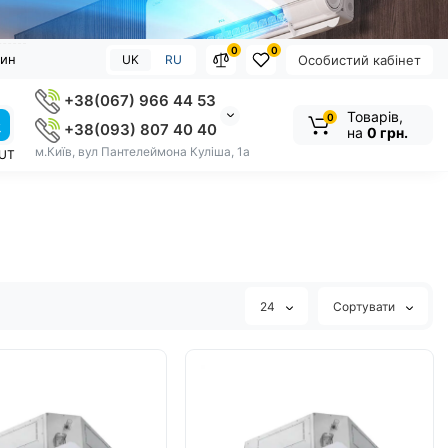
0
0
зин
UK
RU
Особистий кабінет
+38(067) 966 44 53
Товарів,
0
+38(093) 807 40 40
на
0 грн.
м.Київ, вул Пантелеймона Куліша, 1а
OUT
24
Сортувати