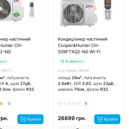
нер настінний
Кондиціонер настінний
Hunter CH-
Cooper&Hunter CH-
F2-NG
S09FTXQ2-NG WI-FI
ності
В наявності
: 96973
Код товару: 98056
м²
, потужність
площа
26м²
, потужність
EER
А
, шум
27дБ
,
2,6кВт
, EER
3,62
, шум
23дБ
,
1.3см
, фреон
R32
,
ширина
79см
, фреон
R32
,
к
гонконг
, інвертор
виробник
гонг-конг з-д gree
,
рів до
-15°C
..
інвертор
так
, обігрів до
-15°C
..
2
0
грн.
26899 грн.
Купити
Купити