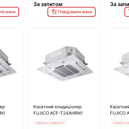
За запитом
За зап
ти мене
Повідомити мене
ер
Касетний кондиціонер
Касетни
RN1
FUJICO ACF-T24AHRN1
FUJICO 
Немає в наявності
Немає в н