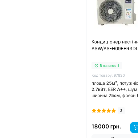
Кондиціонер настін
ASW/AS-H09FFR3DI
В наявності
Код товару: 97830
площа
25м²
, потужні
2.7кВт
, EER
A++
, шу
ширина
75см
, фреон
виробник
китай
, інв
обігрів до
-15°C
..
2
18000 грн.