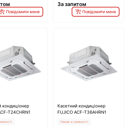
итом
За запитом
Повідомити мене
Повідомити мене
й кондиціонер
Касетний кондиціонер
ACF-T24CHRN1
FUJICO ACF-T36AHRN1
аявності
Немає в наявності