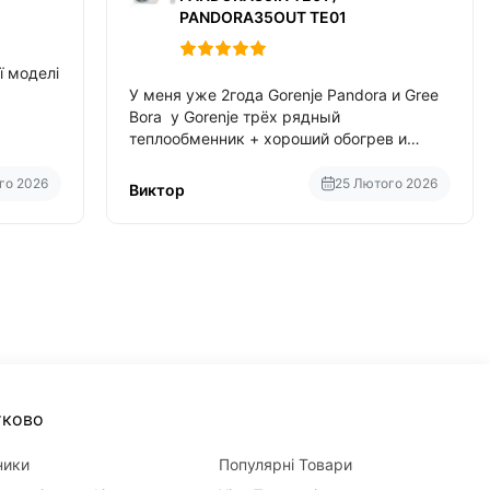
PANDORA35OUT TE01
ї моделі
У меня уже 2года Gorenje Pandora и Gree
Bora у Gorenje трёх рядный
теплообменник + хороший обогрев и
потребление в два раза меньше чем у
Gree Bora хотя у Bora больше понтов ну
го 2026
25 Лютого 2026
Виктор
сравнить как малолитражка с
паркетником ре
тково
ники
Популярні Товари