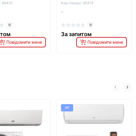
: 96420
Код товару: 96416
..
0
0
итом
За запитом
Повідомити мене
Повідомити мене
ХІТ