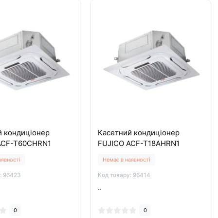
й кондиціонер
Касетний кондиціонер
ACF-T60CHRN1
FUJICO ACF-T18AHRN1
аявності
Немає в наявності
: 96423
Код товару: 96414
..
0
0