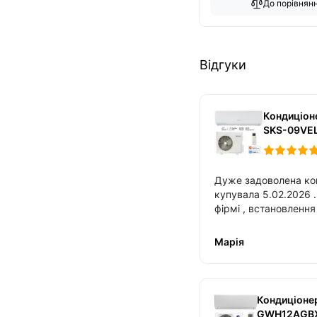
До порівнян
Відгуки
Кондиціон
SKS-09VE
Дуже задоволена ко
купувала 5.02.2026 . З 
фірмі , встановлення зайняло близько 2
годин , також допомогли налаштувати
Марія
Кондиціонер
GWH12AGB