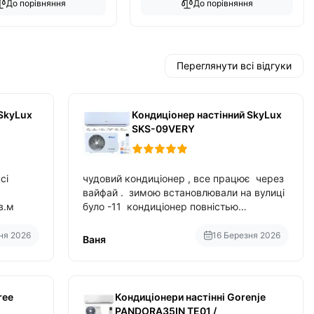
До порівняння
До порівняння
Переглянути всі відгуки
SkyLux
Кондиціонер настінний SkyLux
SKS-09VERY
сі
чудовий кондиціонер , все працює через
вайфай . зимою встановлювали на вулиці
в.м
було -11 кондиціонер повністью
справився з задачою обігріву ,
споживання приблизно 200-500 ват після
ня 2026
16 Березня 2026
Ваня
нагрівання та підтримки температури
ree
Кондиціонери настінні Gorenje
PANDORA35IN TE01 /