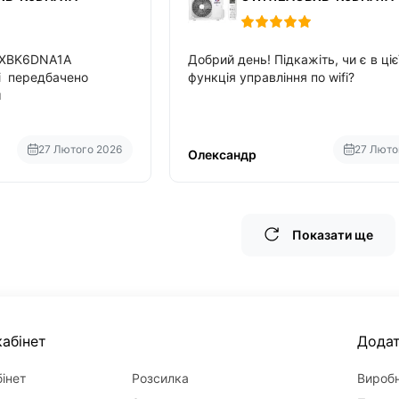
BXBK6DNA1A
Добрий день! Підкажіть, чи є в ціє
fi передбачено
функція управління по wifi?
м
27 Лютого 2026
27 Люто
Олександр
Показати ще
абінет
Дода
інет
Розсилка
Вироб