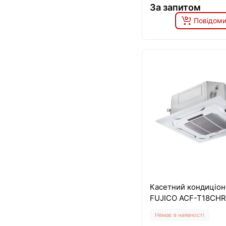
За запитом
Повідоми
Касетний кондиціон
FUJICO ACF-T18CH
Немає в наявності