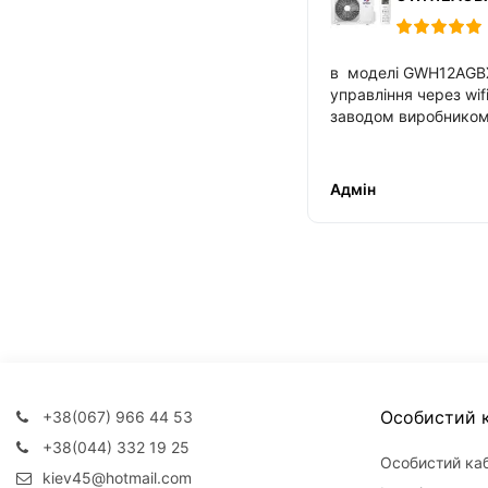
в моделі GWH12AG
управління через wi
заводом виробнико
Адмін
Особистий к
+38(067) 966 44 53
+38(044) 332 19 25
Особистий каб
kiev45@hotmail.com