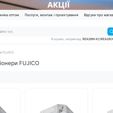
хніка оптом
Послуги, монтаж і проектування
Відгуки про мага
Я шукаю, наприклад,
REA26IN KC/REA26
ри FUJICO
ціонери FUJICO