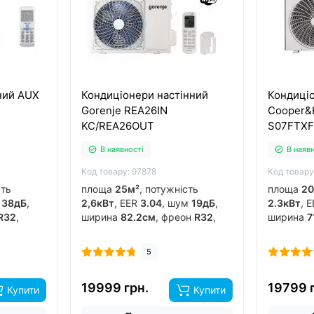
ний AUX
Кондиціонери настінний
Кондиціо
Gorenje REA26IN
Cooper&
KC/REA26OUT
S07FTX
В наявності
В наяв
Код товару: 97878
Код товару
сть
площа
25м²
, потужність
площа
20
м
38дБ
,
2,6кВт
, EER
3.04
, шум
19дБ
,
2.3кВт
, 
R32
,
ширина
82.2см
, фреон
R32
,
ширина
7
ертор
так
,
виробник
китай
, інвертор
так
,
виробни
обігрів до
-20°C
..
так
, обіг
5
19999 грн.
19799 
Купити
Купити