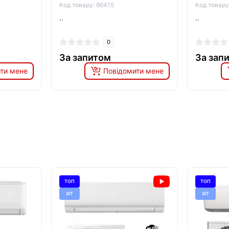
Код товару: 96415
Код товару
..
..
0
За запитом
За зап
ти мене
Повідомити мене
ТОП
ТОП
ХІТ
ХІТ