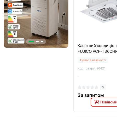
Касетний кондиціон
FUJICO ACF-T36CH
Немає в наявності
Код товару: 96421
..
0
За запитом
Повідоми