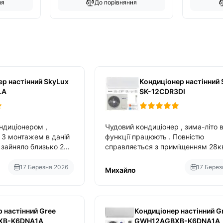
ня
До порівняння
ер настінний SkyLux
Кондиціонер настінний 
LA
SK-12CDR3DI
ндиціонером ,
Чудовий кондиціонер , зима-літо в
монтажем в даній
функції працюють . Повністю
справляється з приміщенням 28к
вбудований в нього вайфай .
17 Березня 2026
17 Берез
Михайло
 настінний Gree
Кондиціонер настінний G
XB-K6DNA1A
GWH12AGBXB-K6DNA1A