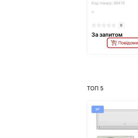
Код товару: 96419
..
0
За запитом
Повідоми
ТОП 5
ХІТ