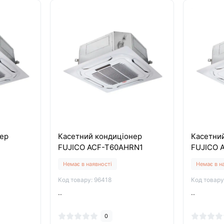
ер
Касетний кондиціонер
Касетни
3
FUJICO ACF-T60AHRN1
FUJICO 
Немає в наявності
Немає в н
Код товару: 96418
Код товару
..
..
0