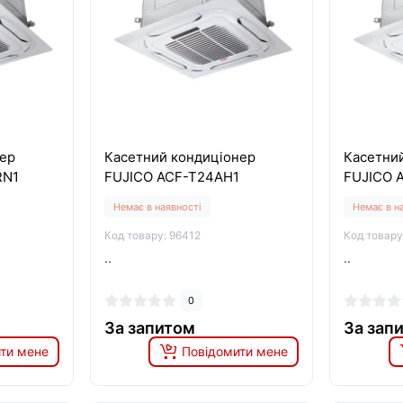
ер
Касетний кондиціонер
Касетни
RN1
FUJICO ACF-T24AH1
FUJICO 
Немає в наявності
Немає в н
Код товару: 96412
Код товару
..
..
0
За запитом
За зап
ти мене
Повідомити мене