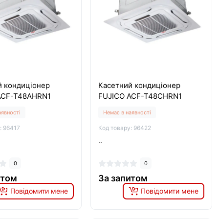
й кондиціонер
Касетний кондиціонер
ACF-T48AHRN1
FUJICO ACF-T48CHRN1
аявності
Немає в наявності
: 96417
Код товару: 96422
..
0
0
итом
За запитом
Повідомити мене
Повідомити мене