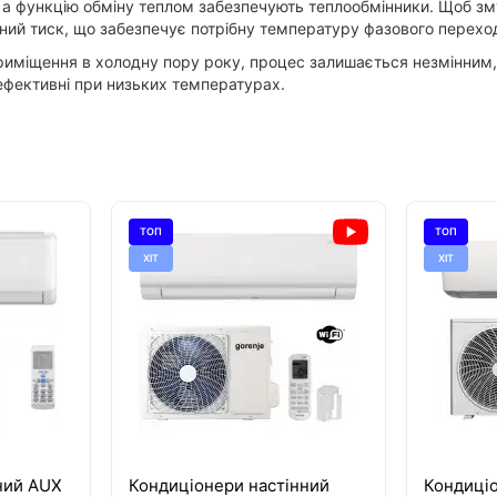
, а функцію обміну теплом забезпечують теплообмінники. Щоб зм
ний тиск, що забезпечує потрібну температуру фазового переход
приміщення в холодну пору року, процес залишається незмінним
ефективні при низьких температурах.
ТОП
ТОП
ХІТ
ХІТ
ний AUX
Кондиціонери настінний
Кондиціо