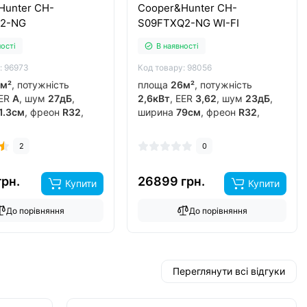
Hunter CH-
Cooper&Hunter CH-
F2-NG
S09FTXQ2-NG WI-FI
ності
В наявності
: 96973
Код товару: 98056
м²
, потужність
площа
26м²
, потужність
EER
А
, шум
27дБ
,
2,6кВт
, EER
3,62
, шум
23дБ
,
1.3см
, фреон
R32
,
ширина
79см
, фреон
R32
,
к
гонконг
, інвертор
виробник
гонг-конг з-д gree
,
рів до
-15°C
..
інвертор
так
, обігрів до
-15°C
..
2
0
грн.
26899 грн.
Купити
Купити
До порівняння
До порівняння
Переглянути всі відгуки