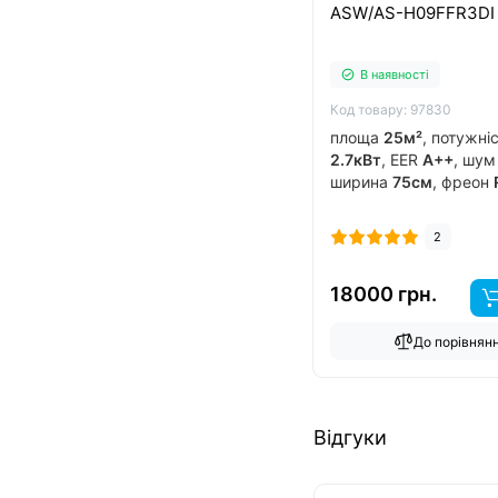
ASW/AS-H09FFR3DI
В наявності
Код товару: 97830
площа
25м²
, потужні
2.7кВт
, EER
A++
, шу
ширина
75см
, фреон
виробник
китай
, інв
обігрів до
-15°C
..
2
18000 грн.
До порівнян
Відгуки