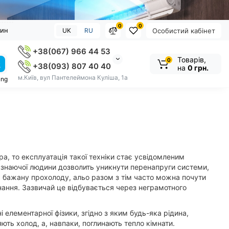
0
0
зин
UK
RU
Особистий кабінет
+38(067) 966 44 53
Товарів,
0
+38(093) 807 40 40
на
0 грн.
м.Київ, вул Пантелеймона Куліша, 1а
ung
ра, то експлуатація такої техніки стає усвідомленим
д знаючої людини дозволить уникнути перенапруги системи,
 бажану прохолоду, альо разом з тім часто можна почути
нання. Зазвичай це відбувається через неграмотного
 елементарної фізики, згідно з яким будь-яка рідина,
ють холод, а, навпаки, поглинають тепло кімнати.