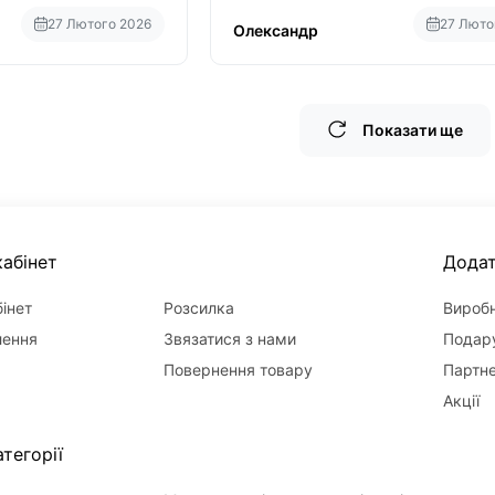
27 Лютого 2026
27 Люто
Олександр
Показати ще
абінет
Дода
інет
Розсилка
Вироб
лення
Звязатися з нами
Подару
Повернення товару
Партн
Акції
тегорії