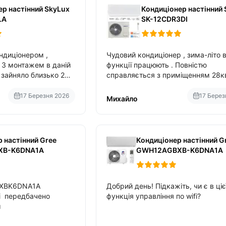
ер настінний SkyLux
Кондиціонер настінний 
LA
SK-12CDR3DI
ндиціонером ,
Чудовий кондиціонер , зима-літо в
монтажем в даній
функції працюють . Повністю
справляється з приміщенням 28к
вбудований в нього вайфай .
17 Березня 2026
17 Берез
Михайло
 настінний Gree
Кондиціонер настінний G
XB-K6DNA1A
GWH12AGBXB-K6DNA1A
BXBK6DNA1A
Добрий день! Підкажіть, чи є в ціє
fi передбачено
функція управління по wifi?
м