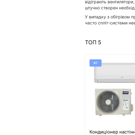
відіграють вентилятори
штучно створен необхід
У випадку з обігрівом 
часто спліт-системи не
ТОП 5
ХІТ
Кондиціонер настін