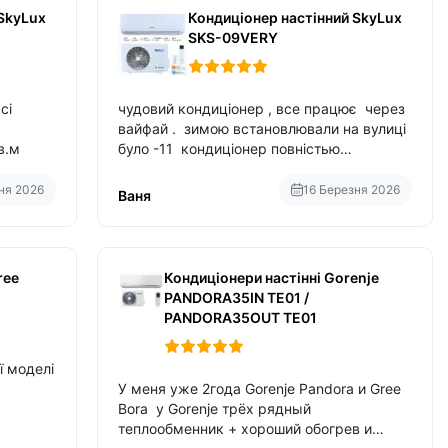
SkyLux
Кондиціонер настінний SkyLux
SKS-09VERY
сі
чудовий кондиціонер , все працює через
вайфай . зимою встановлювали на вулиці
в.м
було -11 кондиціонер повністью
справився з задачою обігріву ,
споживання приблизно 200-500 ват після
ня 2026
16 Березня 2026
Ваня
нагрівання та підтримки температури
ree
Кондиціонери настінні Gorenje
PANDORA35IN TE01 /
PANDORA35OUT TE01
ї моделі
У меня уже 2года Gorenje Pandora и Gree
Bora у Gorenje трёх рядный
теплообменник + хороший обогрев и