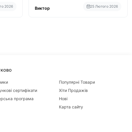
потребление в два раза меньше чем у
Gree Bora хотя у Bora больше понтов ну
го 2026
25 Лютого 2026
Виктор
сравнить как малолитражка с
паркетником ре
тково
ники
Популярні Товари
нкові сертифікати
Хіти Продажів
ерська програма
Нові
Карта сайту