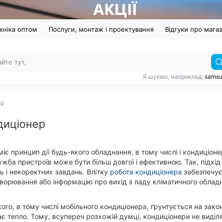
хніка оптом
Послуги, монтаж і проектування
Відгуки про мага
Я шукаю, наприклад,
sams
ер
диціонер
іє принцип дії будь-якого обладнання, в тому числі і кондиціоне
ужба пристроїв може бути більш довгої і ефективною. Так, підхі
 і некоректних завдань. Влітку
робота кондиціонера
забезпечує
хворювання або інформацію про вихід з ладу кліматичного облад
го, в тому числі мобільного кондиціонера, ґрунтується на законі
є тепло. Тому, всупереч розхожій думці, кондиціонери не виділя