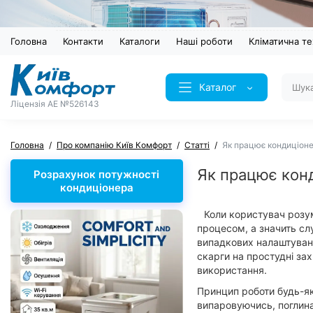
Головна
Контакти
Каталоги
Наші роботи
Кліматична те
Каталог
Ліцензія AE №526143
Головна
Про компанію Київ Комфорт
Статті
Як працює кондиціон
Як працює кон
Розрахунок потужності
кондиціонера
Коли користувач розум
процесом, а значить сл
випадкових налаштувань
скарги на простудні за
використання.
Принцип роботи будь-яко
випаровуючись, поглина