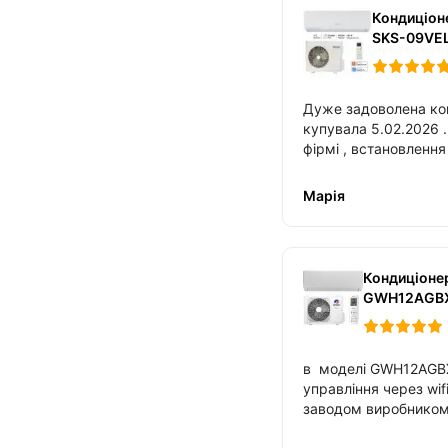
Кондиціон
SKS-09VE
Дуже задоволена ко
купувала 5.02.2026 . З 
фірмі , встановлення зайняло близько 2
годин , також допомогли налаштувати
Марія
Кондиціонер
GWH12AGB
в моделі GWH12AG
управління через wi
заводом виробнико