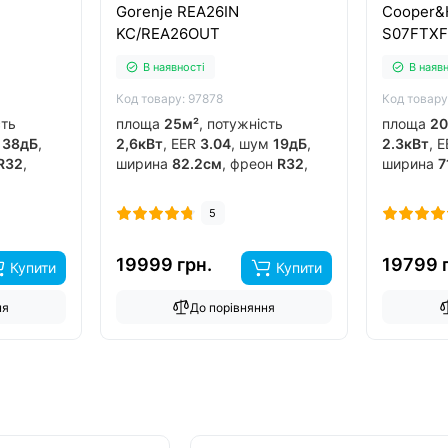
Gorenje REA26IN
Cooper&
KC/REA26OUT
S07FTX
В наявності
В наяв
Код товару: 97878
Код товару
сть
площа
25м²
, потужність
площа
20
м
38дБ
,
2,6кВт
, EER
3.04
, шум
19дБ
,
2.3кВт
, 
R32
,
ширина
82.2см
, фреон
R32
,
ширина
7
ертор
так
,
виробник
китай
, інвертор
так
,
виробни
обігрів до
-20°C
..
так
, обіг
5
19999 грн.
19799 
Купити
Купити
ня
До порівняння