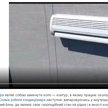
ера
являє собою замкнуте коло — контур, в якому працює охолод
Схема роботи кондиціонера
наступна: випаровуючись у внутрішн
ний блок, де змінює своє газоподібний стан на рідке і в якості