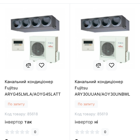
Канальний кондиціонер
Канальний кондиціонер
Fujitsu
Fujitsu
ARYG45LMLA/AOYG45LATT
ARY30UUAN/AOY30UNBWL
По запиту
По запиту
Код товару: 85618
Код товару: 85619
інвертор
так
інвертор
ні
0
0