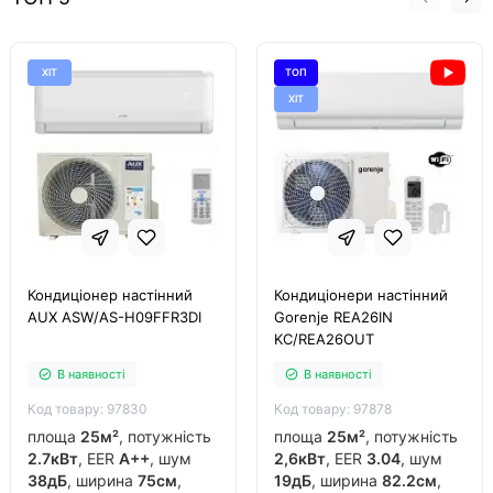
ХІТ
ТОП
ХІТ
Кондиціонер настінний
Кондиціонери настінний
AUX ASW/AS-H09FFR3DI
Gorenje REA26IN
KC/REA26OUT
В наявності
В наявності
Код товару: 97830
Код товару: 97878
площа
25м²
, потужність
площа
25м²
, потужність
2.7кВт
, EER
A++
, шум
2,6кВт
, EER
3.04
, шум
38дБ
, ширина
75см
,
19дБ
, ширина
82.2см
,