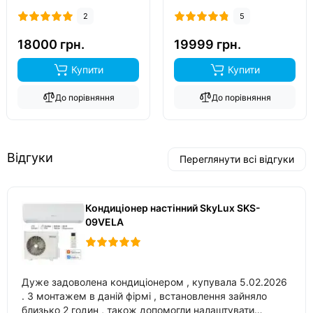
фреон
R32
, виробник
фреон
R32
, виробник
2
5
китай
, інвертор
так
,
китай
, інвертор
так
,
обігрів до
-15°C
..
обігрів до
-20°C
..
18000 грн.
19999 грн.
Купити
Купити
До порівняння
До порівняння
Відгуки
Переглянути всі відгуки
Кондиціонер настінний SkyLux SKS-
09VELA
Дуже задоволена кондиціонером , купувала 5.02.2026
. З монтажем в даній фірмі , встановлення зайняло
близько 2 годин , також допомогли налаштувати