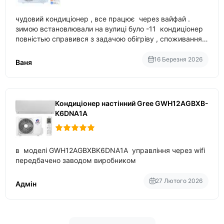
чудовий кондиціонер , все працює через вайфай .
зимою встановлювали на вулиці було -11 кондиціонер
повністью справився з задачою обігріву , споживання
приблизно 200-500 ват після нагрівання та підтримки
температури
16 Березня 2026
Ваня
Кондиціонер настінний Gree GWH12AGBXB-
K6DNA1A
в моделі GWH12AGBXBK6DNA1A управління через wifi
передбачено заводом виробником
27 Лютого 2026
Адмін