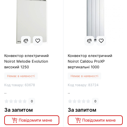
Конвектор електричний
Конвектор електричний
Noirot Melodie Evolution
Noirot Calidou ProXP
високий 1250
вертикальні 1000
Немає в наявності
Немає в наявності
Код товару: 63678
Код товару: 83724
..
..
0
0
За запитом
За запитом
Повідомити мене
Повідомити мене