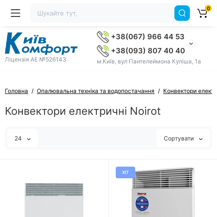
0
+38(067) 966 44 53
+38(093) 807 40 40
Ліцензія AE №526143
м.Київ, вул Пантелеймона Куліша, 1а
Головна
Опалювальна техніка та водопостачання
Конвектори електр
Конвектори електричні Noirot
24
Сортувати
ХІТ