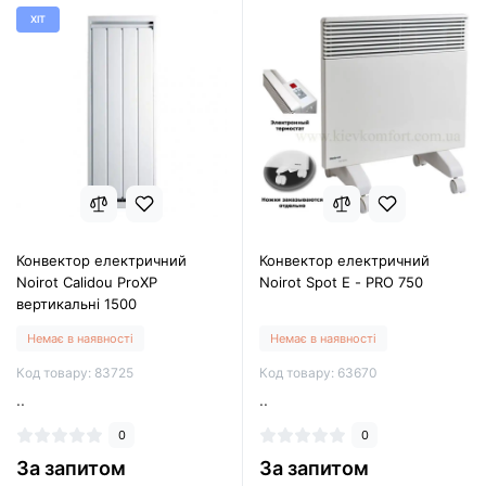
ХІТ
Конвектор електричний
Конвектор електричний
Noirot Calidou ProXP
Noirot Spot E - PRO 750
вертикальні 1500
Немає в наявності
Немає в наявності
Код товару: 83725
Код товару: 63670
..
..
0
0
За запитом
За запитом