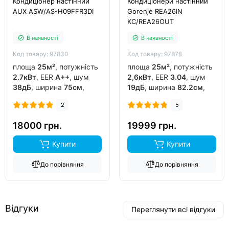
Кондиціонер настінний
Кондиціонери настінний
AUX ASW/AS-H09FFR3DI
Gorenje REA26IN
KC/REA26OUT
В наявності
В наявності
Код товару: 97830
Код товару: 97878
площа
25м²
, потужність
площа
25м²
, потужність
2.7кВт
, EER
A++
, шум
2,6кВт
, EER
3.04
, шум
38дБ
, ширина
75см
,
19дБ
, ширина
82.2см
,
фреон
R32
, виробник
фреон
R32
, виробник
2
5
китай
, інвертор
так
,
китай
, інвертор
так
,
обігрів до
-15°C
..
обігрів до
-20°C
..
18000 грн.
19999 грн.
Купити
Купити
До порівняння
До порівняння
Відгуки
Переглянути всі відгуки