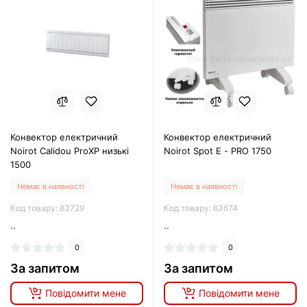
Конвектор електричний
Конвектор електричний
Noirot Calidou ProXP низькі
Noirot Spot E - PRO 1750
1500
Немає в наявності
Немає в наявності
Код товару: 83729
Код товару: 63674
..
..
0
0
За запитом
За запитом
Повідомити мене
Повідомити мене