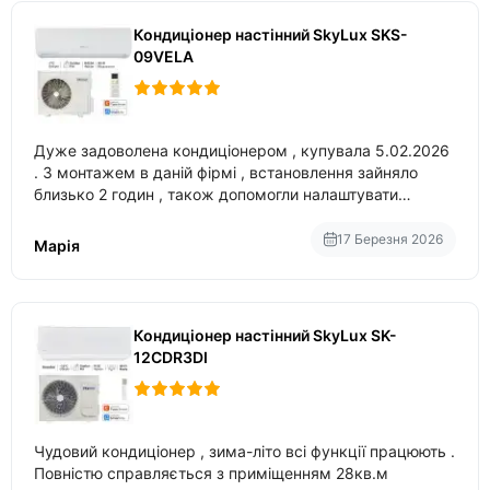
Кондиціонер настінний SkyLux SKS-
09VELA
Дуже задоволена кондиціонером , купувала 5.02.2026
. З монтажем в даній фірмі , встановлення зайняло
близько 2 годин , також допомогли налаштувати
вбудований в нього вайфай .
17 Березня 2026
Марія
Кондиціонер настінний SkyLux SK-
12CDR3DI
Чудовий кондиціонер , зима-літо всі функції працюють .
Повністю справляється з приміщенням 28кв.м