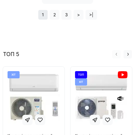
1
2
3
>
>|
ТОП 5
ХІТ
ТОП
ХІТ