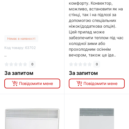
комфорту. Конвектор,
можливо, встановити як на
стінці, так і на підлозі за
допомогою спеціальних
ніжок(додаткова опція).
Цей прилад може
забезпечити теплом під час
Немає в наявності
холодної зими або
Код товару: 63702
прохолодним осіннім
..
вечором, також це іде..
0
0
За запитом
За запитом
Повідомити мене
Повідомити мене