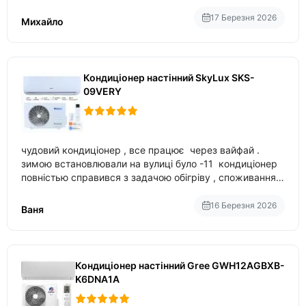
17 Березня 2026
Михайло
Кондиціонер настінний SkyLux SKS-
09VERY
чудовий кондиціонер , все працює через вайфай .
зимою встановлювали на вулиці було -11 кондиціонер
повністью справився з задачою обігріву , споживання
приблизно 200-500 ват після нагрівання та підтримки
температури
16 Березня 2026
Ваня
Кондиціонер настінний Gree GWH12AGBXB-
K6DNA1A