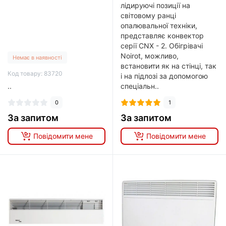
лідируючі позиції на
світовому ранці
опалювальної техніки,
представляє конвектор
серії CNX - 2. Обігрівачі
Noirot, можливо,
Немає в наявності
встановити як на стінці, так
Код товару: 83720
і на підлозі за допомогою
..
спеціальн..
0
1
За запитом
За запитом
Повідомити мене
Повідомити мене