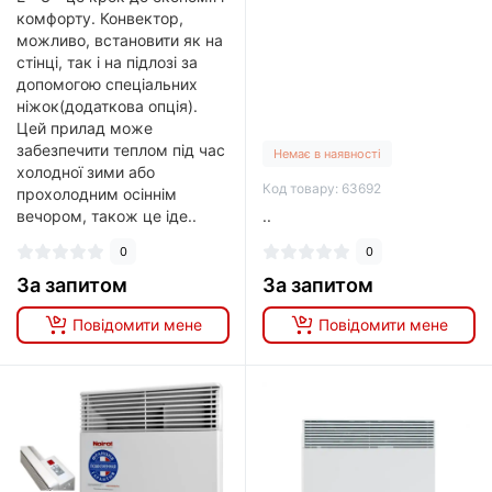
комфорту. Конвектор,
можливо, встановити як на
стінці, так і на підлозі за
допомогою спеціальних
ніжок(додаткова опція).
Цей прилад може
забезпечити теплом під час
Немає в наявності
холодної зими або
Код товару: 63692
прохолодним осіннім
вечором, також це іде..
..
0
0
За запитом
За запитом
Повідомити мене
Повідомити мене