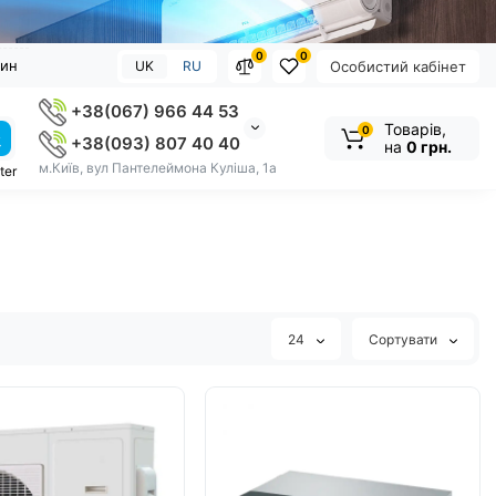
0
0
зин
UK
RU
Особистий кабінет
+38(067) 966 44 53
Товарів,
0
+38(093) 807 40 40
на
0 грн.
м.Київ, вул Пантелеймона Куліша, 1а
ter
24
Сортувати