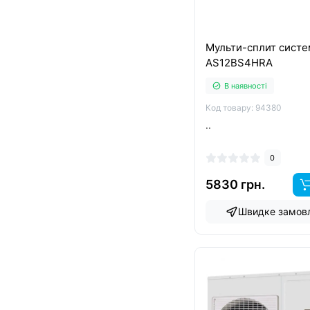
Мульти-сплит систе
AS12BS4HRA
В наявності
Код товару: 94380
..
0
5830 грн.
Швидке замов