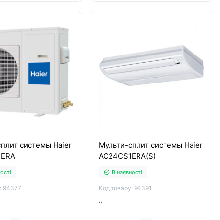
плит системы Haier
Мульти-сплит системы Haier
1ERA
AC24CS1ERA(S)
ності
В наявності
: 94377
Код товару: 94391
..