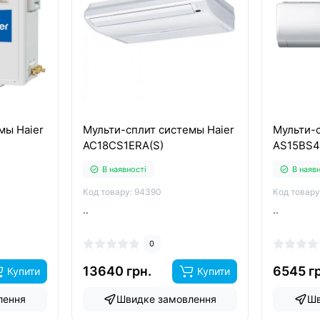
мы Haier
Мульти-сплит системы Haier
Мульти-с
AC18CS1ERA(S)
AS15BS
В наявності
В наяв
Код товару: 94390
Код товару
..
..
0
13640 грн.
6545 г
Купити
Купити
лення
Швидке замовлення
Шв