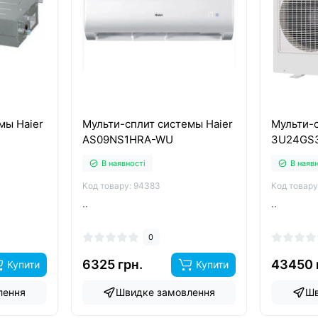
мы Haier
Мульти-сплит системы Haier
Мульти-с
AS09NS1HRA-WU
3U24GS
В наявності
В наяв
Код товару: 94383
Код товару
..
..
0
6325 грн.
43450 
Купити
Купити
лення
Швидке замовлення
Шв