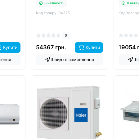
В наявності
В наяв
Код товару: 94375
Код товару
..
..
0
54367 грн.
19054 
Купити
Купити
лення
Швидке замовлення
Шв