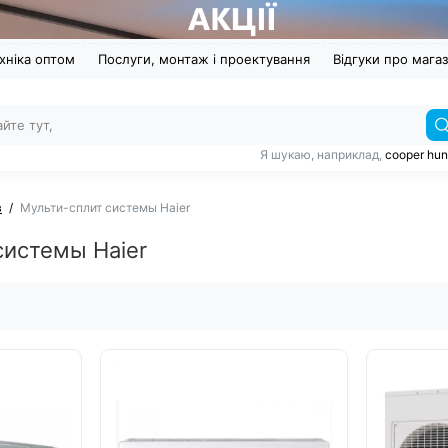
хніка оптом
Послуги, монтаж і проектування
Відгуки про мага
Я шукаю, наприклад,
cooper hun
в
Мульти-сплит системы Haier
системы Haier