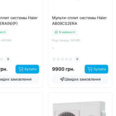
плит системы Haier
Мульти-сплит системы Haier
ERA(N)(P)
AB09CS2ERA
ності
В наявності
: 94394
Код товару: 94385
..
0
0
грн.
9900 грн.
Купити
Купити
идке замовлення
Швидке замовлення