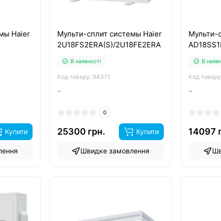
мы Haier
Мульти-сплит системы Haier
Мульти-с
2U18FS2ERA(S)/2U18FE2ERA
AD18SS1
В наявності
В наяв
Код товару: 94371
Код товару
..
..
0
25300 грн.
14097 
Купити
Купити
лення
Швидке замовлення
Шв