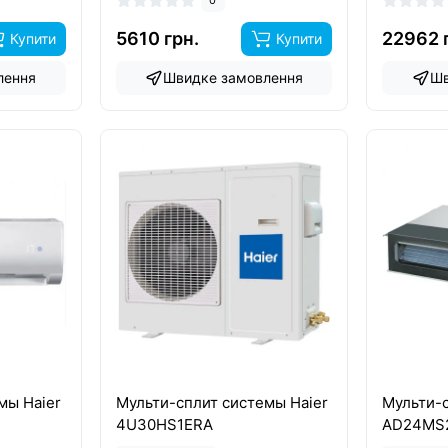
5610 грн.
22962 
Купити
Купити
лення
Швидке замовлення
Шв
мы Haier
Мульти-сплит системы Haier
Мульти-с
4U30HS1ERA
AD24MS