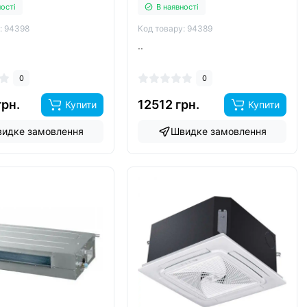
ності
В наявності
: 94398
Код товару: 94389
..
0
0
грн.
12512 грн.
Купити
Купити
идке замовлення
Швидке замовлення