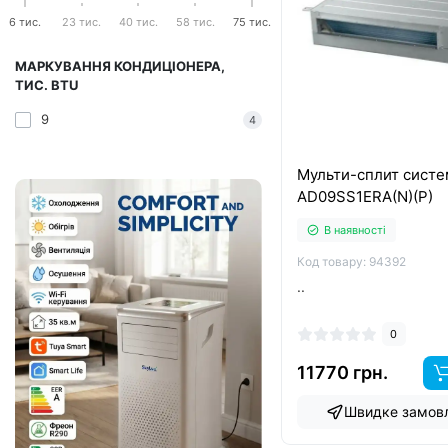
6 тис.
23 тис.
40 тис.
58 тис.
75 тис.
МАРКУВАННЯ КОНДИЦІОНЕРА,
ТИС. BTU
9
4
Мульти-сплит систе
AD09SS1ERA(N)(P)
В наявності
Код товару: 94392
..
0
11770 грн.
Швидке замов