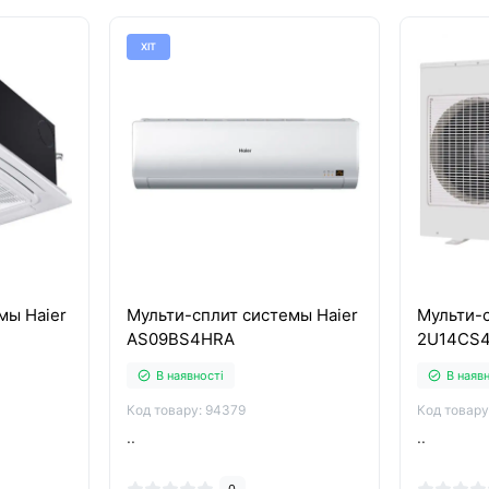
ХІТ
мы Haier
Мульти-сплит системы Haier
Мульти-с
AS09BS4HRA
2U14CS
В наявності
В наяв
Код товару: 94379
Код товару
..
..
0