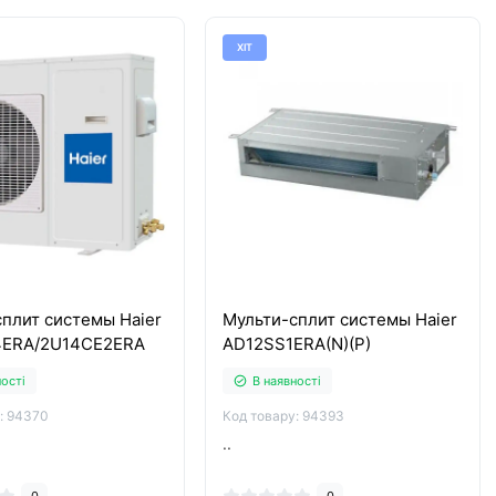
ХІТ
плит системы Haier
Мульти-сплит системы Haier
4ERA/2U14CE2ERA
AD12SS1ERA(N)(P)
ності
В наявності
: 94370
Код товару: 94393
..
0
0