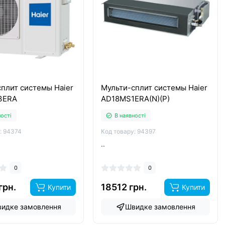
плит системы Haier
Мульти-сплит системы Haier
3ERA
AD18MS1ERA(N)(P)
ності
В наявності
: 94374
Код товару: 94397
..
0
0
грн.
18512 грн.
Купити
Купити
идке замовлення
Швидке замовлення