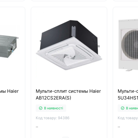
мы Haier
Мульти-сплит системы Haier
Мульти-с
AB12CS2ERA(S)
5U34HS
В наявності
В наяв
Код товару: 94386
Код товару
..
..