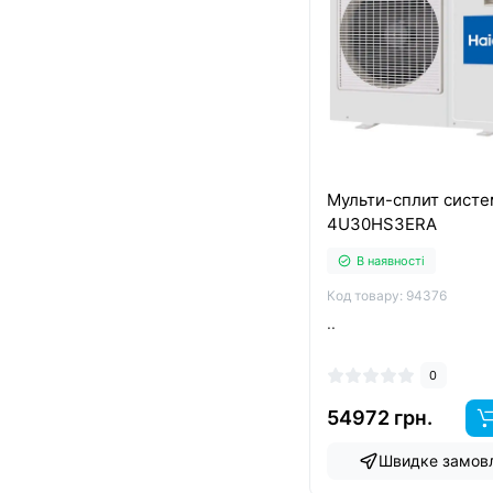
Мульти-сплит систе
4U30HS3ERA
В наявності
Код товару: 94376
..
0
54972 грн.
Швидке замов