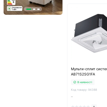
Мульти-сплит систе
AB71S2SG1FA
В наявності
Код товару: 94388
..
0