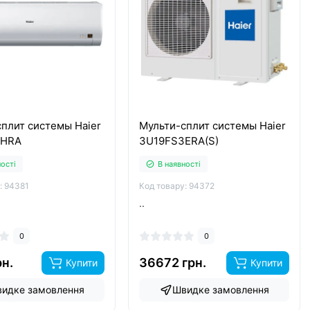
плит системы Haier
Мульти-сплит системы Haier
4HRA
3U19FS3ERA(S)
ності
В наявності
: 94381
Код товару: 94372
..
0
0
рн.
36672 грн.
Купити
Купити
идке замовлення
Швидке замовлення