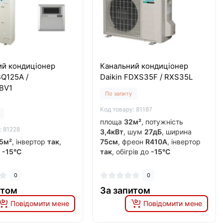
ий кондиціонер
Канальний кондиціонер
BQ125A /
Daikin FDXS35F / RXS35L
BV1
По запиту
Код товару: 81187
площа
32м²
, потужність
: 81228
3,4кВт
, шум
27дБ
, ширина
5м²
, інвертор
так
,
75см
, фреон
R410A
, інвертор
о
-15°C
так
, обігрів до
-15°C
0
0
итом
За запитом
Повідомити мене
Повідомити мене