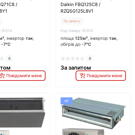
BQ71C8 /
Daikin FBQ125C8 /
8Y1
RZQSG125L8V1
По запиту
: 81214
Код товару: 81205
м²
, інвертор
так
,
площа
125м²
, інвертор
так
,
о
-7°C
обігрів до
-7°C
0
0
итом
За запитом
Повідомити мене
Повідомити мене
ХІТ