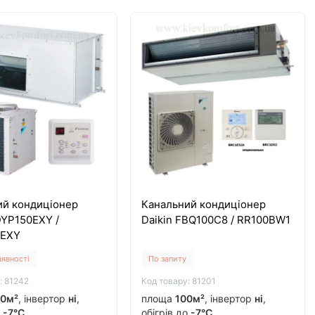
ий кондиціонер
Канальний кондиціонер
DYP150EXY /
Daikin FBQ100C8 / RR100BW1
0EXY
аявності
По запиту
: 81242
Код товару: 81201
0м²
, інвертор
ні
,
площа
100м²
, інвертор
ні
,
о
-7°C
обігрів до
-7°C