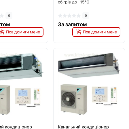
обігрів до
-15°C
0
0
итом
За запитом
Повідомити мене
Повідомити мене
ий кондиціонер
Канальний кондиціонер