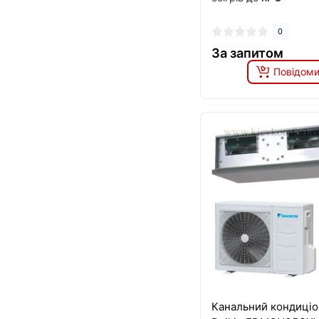
0
За запитом
Повідоми
Канальний кондиці