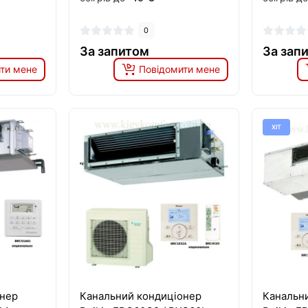
0
За запитом
За зап
ти мене
Повідомити мене
ХІТ
онер
Канальний кондиціонер
Канальн