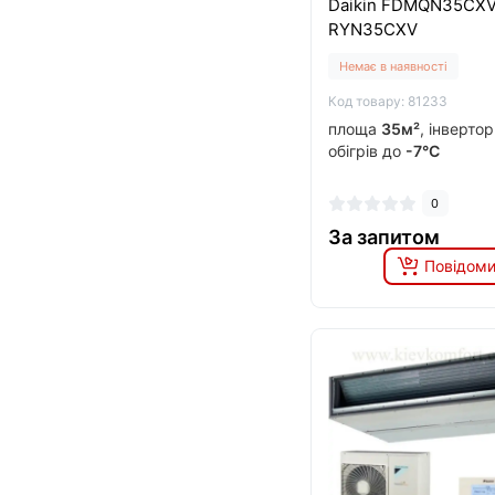
Daikin FDMQN35CXV
RYN35CXV
Немає в наявності
Код товару: 81233
площа
35м²
, інверто
обігрів до
-7°C
0
За запитом
Повідоми