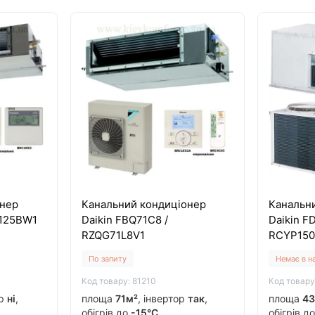
онер
Канальний кондиціонер
Канальн
R125BW1
Daikin FBQ71C8 /
Daikin F
RZQG71L8V1
RCYP15
По запиту
Немає в н
Код товару: 81210
Код товару
ор
ні
,
площа
71м²
, інвертор
так
,
площа
43
обігрів до
-15°C
обігрів д