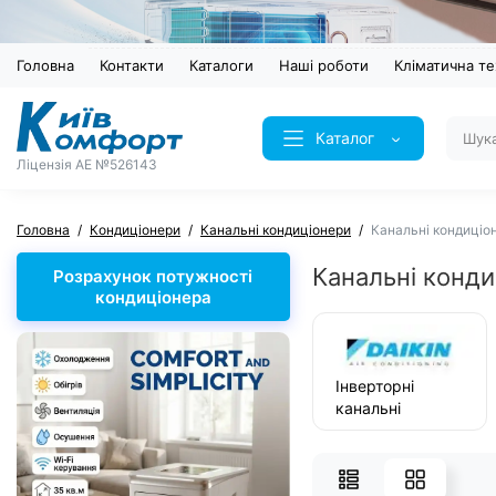
Головна
Контакти
Каталоги
Наші роботи
Кліматична те
Каталог
Ліцензія AE №526143
Головна
Кондиціонери
Канальні кондиціонери
Канальні кондиціон
Канальні конди
Розрахунок потужності
кондиціонера
Інверторні
канальні
кондиціонери
Daikin