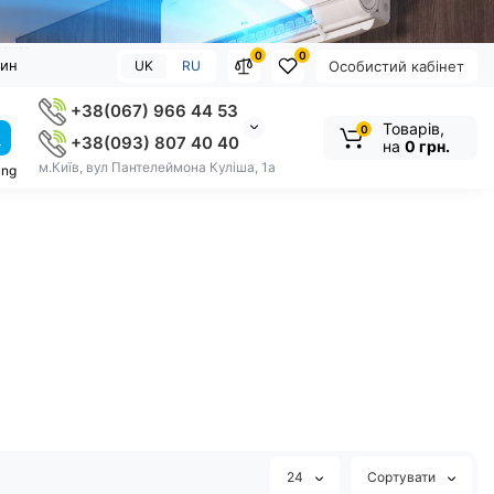
0
0
зин
UK
RU
Особистий кабінет
+38(067) 966 44 53
Товарів,
0
+38(093) 807 40 40
на
0 грн.
м.Київ, вул Пантелеймона Куліша, 1а
ung
24
Сортувати