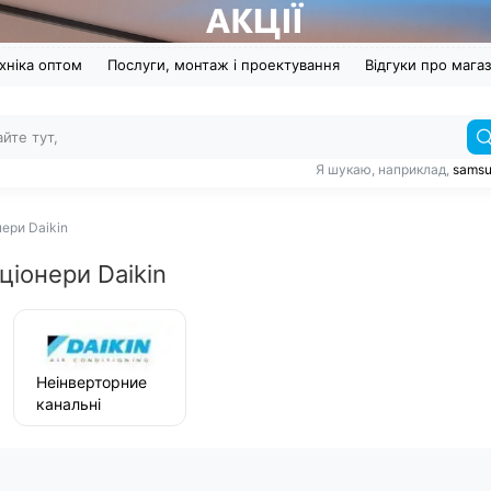
хніка оптом
Послуги, монтаж і проектування
Відгуки про мага
Я шукаю, наприклад,
sams
ери Daikin
ціонери Daikin
Неінверторние
канальні
кондиціонери
Daikin