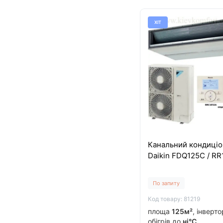
ХІТ
Канальний кондиці
Daikin FDQ125C / R
По запиту
Код товару: 81219
площа
125м²
, інверт
обігрів до
ні°C