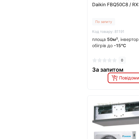
Daikin FBQ50C8 / R
По запиту
Код товару: 81191
площа
50м²
, інверто
обігрів до
-15°C
0
За запитом
Повідоми