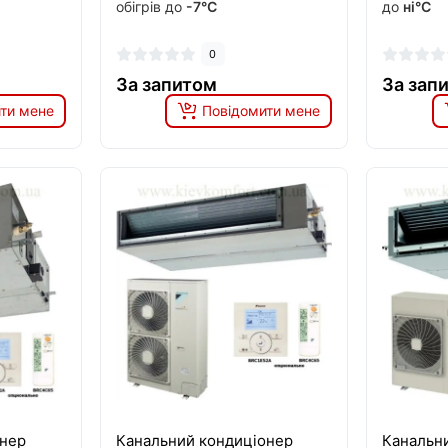
обігрів до
-7°C
до
ні°C
0
За запитом
За зап
ти мене
Повідомити мене
онер
Канальний кондиціонер
Канальн