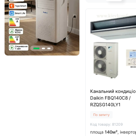
Канальний кондиці
Daikin FBQ140C8 /
RZQSG140LY1
По запиту
Код товару: 81209
площа
140м²
, інверт