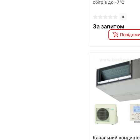
обігрів до
-7°C
0
За запитом
Повідоми
Канальний кондиці