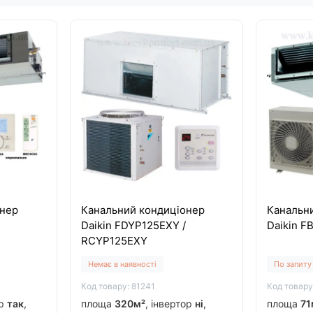
онер
Канальний кондиціонер
Канальн
Daikin FDYP125EXY /
Daikin F
RCYP125EXY
Немає в наявності
По запиту
Код товару: 81241
Код товару
ор
так
,
площа
320м²
, інвертор
ні
,
площа
71