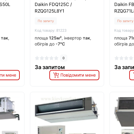
XS50L
Daikin FDQ125C /
Daikin F
RZQG125L8Y1
RZQG71L
По запиту
По запиту
Код товару: 81223
Код товару
р
так
,
площа
125м²
, інвертор
так
,
площа
71
обігрів до
-7°C
обігрів д
0
За запитом
За зап
ти мене
Повідомити мене