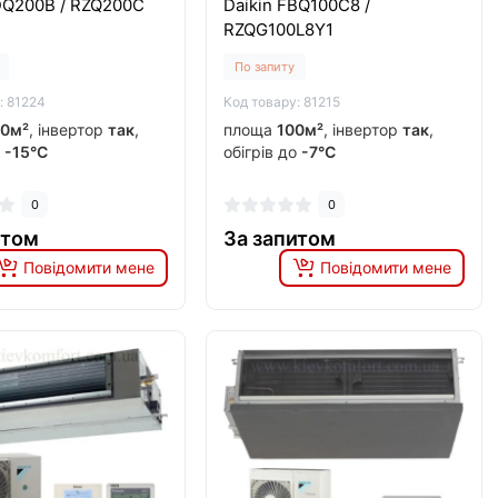
DQ200B / RZQ200C
Daikin FBQ100C8 /
RZQG100L8Y1
По запиту
: 81224
Код товару: 81215
0м²
, інвертор
так
,
площа
100м²
, інвертор
так
,
о
-15°C
обігрів до
-7°C
0
0
итом
За запитом
Повідомити мене
Повідомити мене