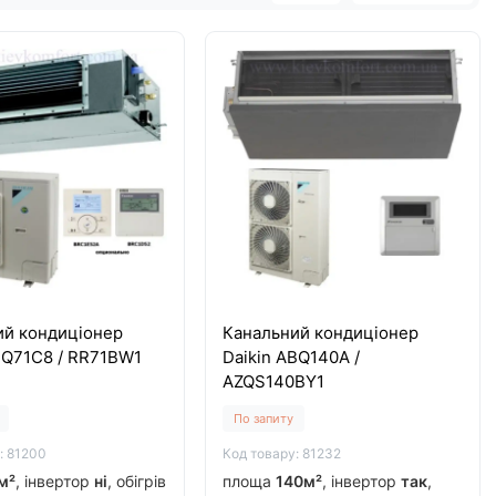
ий кондиціонер
Канальний кондиціонер
BQ71C8 / RR71BW1
Daikin ABQ140A /
AZQS140BY1
По запиту
: 81200
Код товару: 81232
м²
, інвертор
ні
, обігрів
площа
140м²
, інвертор
так
,