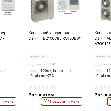
онер
Канальний кондиціонер
Канальн
 /
Daikin FBQ100C8 / RQ100BW1
Daikin A
AZQS125
По запиту
По запиту
Код товару: 81196
Код товару
ор
ні
,
площа
100м²
, інвертор
ні
,
площа
12
обігрів до
-7°C
обігрів д
0
За запитом
За зап
ти мене
Повідомити мене