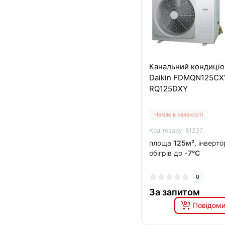
Канальний кондиці
Daikin FDMQN125CXV
RQ125DXY
Немає в наявності
Код товару: 81237
площа
125м²
, інверт
обігрів до
-7°C
0
За запитом
Повідоми