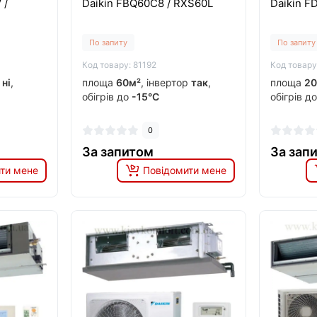
 /
Daikin FBQ60C8 / RXS60L
Daikin F
По запиту
По запиту
Код товару: 81192
Код товару
р
ні
,
площа
60м²
, інвертор
так
,
площа
20
обігрів до
-15°C
обігрів д
0
За запитом
За зап
ти мене
Повідомити мене