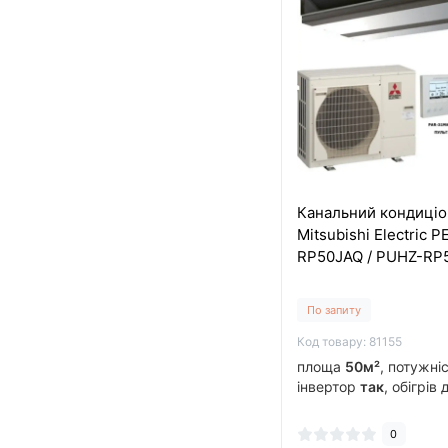
Канальний кондиці
Mitsubishi Electric P
RP50JAQ / PUHZ-R
По запиту
Код товару: 81155
площа
50м²
, потужні
інвертор
так
, обігрів
0