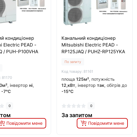
ий кондиціонер
Канальний кондиціонер
i Electric PEAD -
Mitsubishi Electric PEAD -
Q / PUH-P100VHA
RP125JAQ / PUHZ-RP125YKA
По запиту
Код товару: 81161
: 81170
площа
125м²
, потужність
0м²
, інвертор
ні
,
12,кВт
, інвертор
так
, обігрів до
о
-7°C
-15°C
0
0
итом
За запитом
Повідомити мене
Повідомити мене