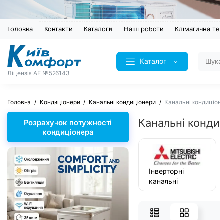
Головна
Контакти
Каталоги
Наші роботи
Кліматична те
Каталог
Ліцензія AE №526143
Головна
Кондиціонери
Канальні кондиціонери
Канальні кондиціоне
Канальні кондиц
Розрахунок потужності
кондиціонера
Інверторні
канальні
кондиціонери
Mitsubishi
Electric