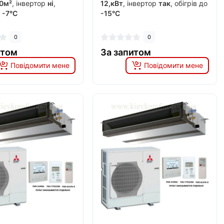
0м²
, інвертор
ні
,
12,кВт
, інвертор
так
, обігрів до
о
-7°C
-15°C
0
0
итом
За запитом
Повідомити мене
Повідомити мене