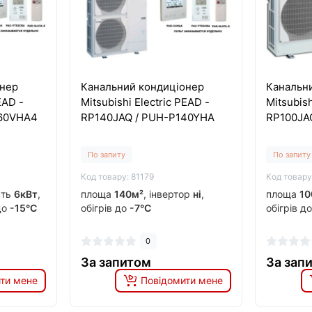
онер
Канальний кондиціонер
Канальн
EAD -
Mitsubishi Electric PEAD -
Mitsubish
P60VHA4
RP140JAQ / PUH-P140YHA
RP100JA
По запиту
По запиту
Код товару: 81179
Код товару
сть
6кВт
,
площа
140м²
, інвертор
ні
,
площа
10
 до
-15°C
обігрів до
-7°C
обігрів д
0
За запитом
За зап
ти мене
Повідомити мене