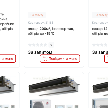
сть
По запиту
По запиту
ирина
Код товару: 81183
Код товару
виробник
, обігрів
площа
200м²
, інвертор
так
,
площа
12
обігрів до
-15°C
обігрів д
0
За запитом
За зап
ти мене
Повідомити мене