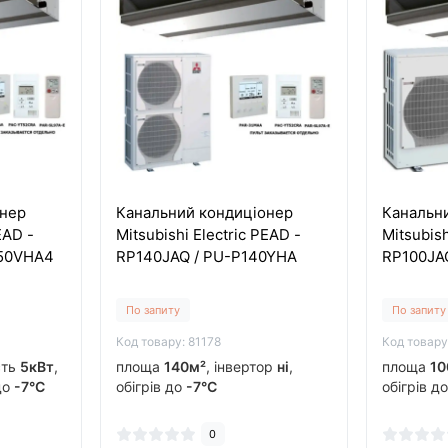
онер
Канальний кондиціонер
Канальн
EAD -
Mitsubishi Electric PEAD -
Mitsubish
P50VHA4
RP140JAQ / PU-P140YHA
RP100JA
По запиту
По запиту
Код товару: 81178
Код товару
сть
5кВт
,
площа
140м²
, інвертор
ні
,
площа
10
 до
-7°C
обігрів до
-7°C
обігрів д
0