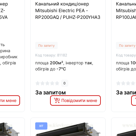
онер
Канальний кондиціонер
Канальн
EZ-
Mitsubishi Electric PEA -
Mitsubish
5VA
RP200GAQ / PUHZ-P200YHA3
RP100JA
сть
По запиту
По запиту
ирина
Код товару: 81182
Код товару
виробник
, обігрів
площа
200м²
, інвертор
так
,
площа
10
обігрів до
-7°C
обігрів д
0
За запитом
За зап
ти мене
Повідомити мене
ХІТ