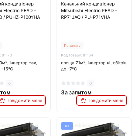
ий кондиціонер
Канальний кондиціонер
i Electric PEAD -
Mitsubishi Electric PEAD -
Q / PUHZ-P100YHA
RP71JAQ / PU-P71VHA
По запиту
: 81173
Код товару: 81164
0м²
, інвертор
так
,
площа
71м²
, інвертор
ні
, обігрів
о
-15°C
до
-7°C
0
0
итом
За запитом
Повідомити мене
Повідомити мене
ХІТ