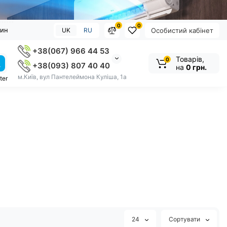
0
0
зин
UK
RU
Особистий кабінет
+38(067) 966 44 53
Товарів,
0
+38(093) 807 40 40
на
0 грн.
м.Київ, вул Пантелеймона Куліша, 1а
ter
24
Сортувати