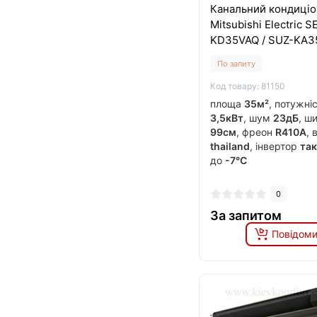
Канальний кондиці
Mitsubishi Electric S
KD35VAQ / SUZ-KA3
По запиту
Код товару: 81150
площа
35м²
, потужні
3,5кВт
, шум
23дБ
, ш
99см
, фреон
R410A
, 
thailand
, інвертор
так
до
-7°C
0
За запитом
Повідоми