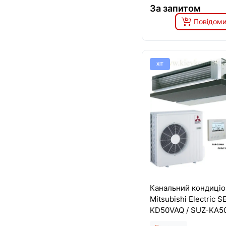
За запитом
Повідоми
ХІТ
Канальний кондиці
Mitsubishi Electric S
KD50VAQ / SUZ-KA5