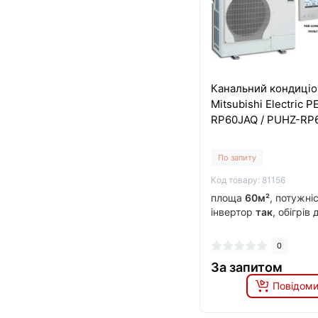
Канальний кондиці
Mitsubishi Electric P
RP60JAQ / PUHZ-R
По запиту
Код товару: 81156
площа
60м²
, потужні
інвертор
так
, обігрів
0
За запитом
Повідоми