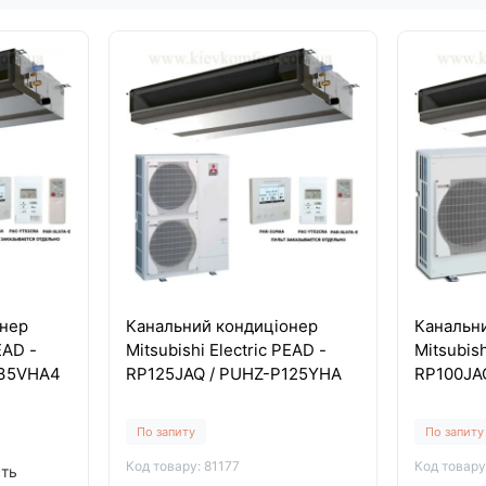
онер
Канальний кондиціонер
Канальн
EAD -
Mitsubishi Electric PEAD -
Mitsubish
P35VHA4
RP125JAQ / PUHZ-P125YHA
RP100JA
По запиту
По запиту
Код товару: 81177
Код товару
сть