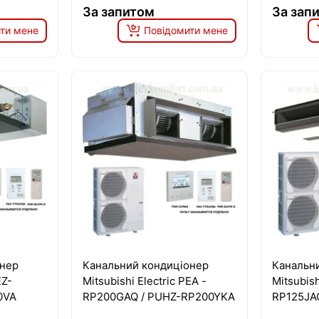
За запитом
За зап
ти мене
Повідомити мене
онер
Канальний кондиціонер
Канальн
EZ-
Mitsubishi Electric PEA -
Mitsubish
0VA
RP200GAQ / PUHZ-RP200YKA
RP125JA