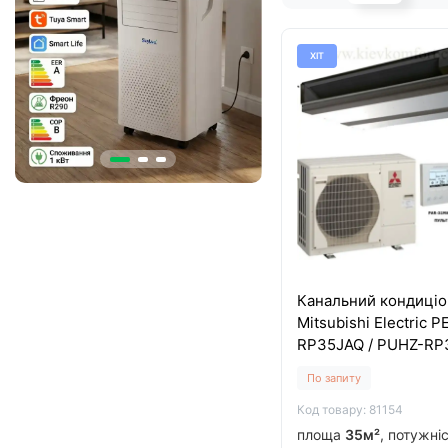
ХІТ
Канальний кондиці
Mitsubishi Electric P
RP35JAQ / PUHZ-R
По запиту
Код товару: 81154
площа
35м²
, потужні