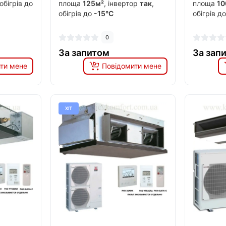
 обігрів до
площа
125м²
, інвертор
так
,
площа
10
обігрів до
-15°C
обігрів д
0
За запитом
За зап
ти мене
Повідомити мене
ХІТ