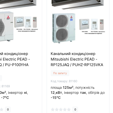
ий кондиціонер
Канальний кондиціонер
i Electric PEAD -
Mitsubishi Electric PEAD -
Q / PU-P100YHA
RP125JAQ / PUHZ-RP125VKA
По запиту
Код товару: 81160
: 81169
площа
125м²
, потужність
0м²
, інвертор
ні
,
12,кВт
, інвертор
так
, обігрів до
о
-7°C
-15°C
0
0