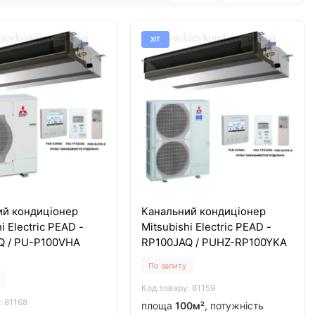
ХІТ
ий кондиціонер
Канальний кондиціонер
i Electric PEAD -
Mitsubishi Electric PEAD -
Q / PU-P100VHA
RP100JAQ / PUHZ-RP100YKA
По запиту
Код товару: 81159
: 81168
площа
100м²
, потужність