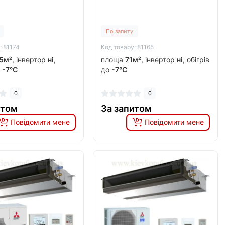
По запиту
: 81174
Код товару: 81165
5м²
, інвертор
ні
,
площа
71м²
, інвертор
ні
, обігрів
о
-7°C
до
-7°C
0
0
итом
За запитом
Повідомити мене
Повідомити мене