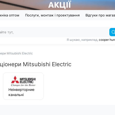
хніка оптом
Послуги, монтаж і проектування
Відгуки про мага
Я шукаю, наприклад,
cooper hun
ри Mitsubishi Electric
іонери Mitsubishi Electric
Неінверторние
канальні
кондиціонери
Mitsubishi
Electric