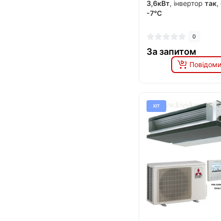
3,6кВт
, інвертор
так
,
-7°C
0
За запитом
Повідоми
ХІТ