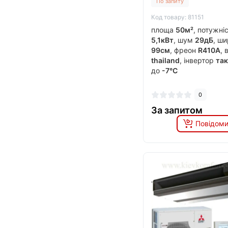
По запиту
Код товару: 81151
площа
50м²
, потужні
5,1кВт
, шум
29дБ
, ш
99см
, фреон
R410A
, 
thailand
, інвертор
так
до
-7°C
0
За запитом
Повідоми