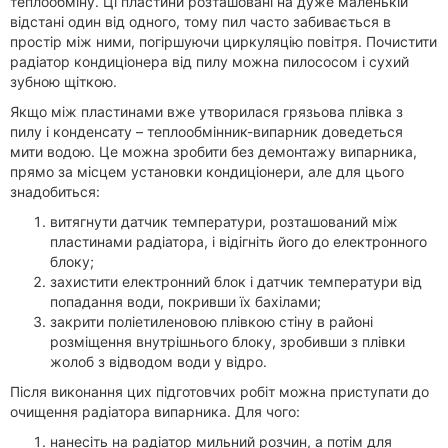
теплообміну. Ці пластини розташовані на дуже маленькій
відстані один від одного, тому пил часто забивається в
простір між ними, погіршуючи циркуляцію повітря. Почистити
радіатор кондиціонера від пилу можна пилососом і сухий
зубною щіткою.
Якщо між пластинами вже утворилася грязьова плівка з
пилу і конденсату – теплообмінник-випарник доведеться
мити водою. Це можна зробити без демонтажу випарника,
прямо за місцем установки кондиціонери, але для цього
знадобиться:
витягнути датчик температури, розташований між
пластинами радіатора, і відігніть його до електронного
блоку;
захистити електронний блок і датчик температури від
попадання води, покривши їх бахілами;
закрити поліетиленовою плівкою стіну в районі
розміщення внутрішнього блоку, зробивши з плівки
жолоб з відводом води у відро.
Після виконання цих підготовчих робіт можна приступати до
очищення радіатора випарника. Для чого:
нанесіть на радіатор мильний розчин, а потім для