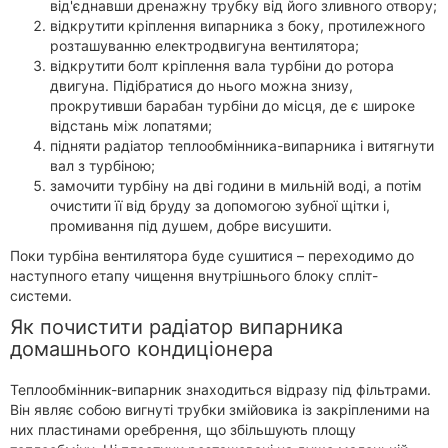
від'єднавши дренажну трубку від його зливного отвору;
відкрутити кріплення випарника з боку, протилежного
розташуванню електродвигуна вентилятора;
відкрутити болт кріплення вала турбіни до ротора
двигуна. Підібратися до нього можна знизу,
прокрутивши барабан турбіни до місця, де є широке
відстань між лопатями;
підняти радіатор теплообмінника-випарника і витягнути
вал з турбіною;
замочити турбіну на дві години в мильній воді, а потім
очистити її від бруду за допомогою зубної щітки і,
промивання під душем, добре висушити.
Поки турбіна вентилятора буде сушитися – переходимо до
наступного етапу чищення внутрішнього блоку спліт-
системи.
Як почистити радіатор випарника
домашнього кондиціонера
Теплообмінник-випарник знаходиться відразу під фільтрами.
Він являє собою вигнуті трубки змійовика із закріпленими на
них пластинами оребрення, що збільшують площу