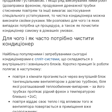
продажем і установкою. І якщо ряд виконуваних ними робіт
(дозаправка фреоном, продування дренажної трубки
стисненим повітрям та інші) вимагає застосування
спеціального устаткування, то чистка кондиціонера можна
виконати своїми руками. Ми розповімо для чого і в яких
випадках потрібна ця процедура, а також як почистити
кондиціонер самому в домашніх умовах.
Для чого і як часто потрібно чистити
кондиціонер
Найбільш популярними і затребуваними сьогодні
кондиціонерами є
спліт-системи
, що складаються з
внутрішнього і зовнішнього блоків. Коротко принцип їх роботи
полягає в наступному:
повітря з кімнати проганяється через внутрішній блок
тангенціальним вентилятором з довгою турбіною, біля
якої розташований теплообмінник-випарник – за його
трубках протікає рідкий фреон з температурою
близько +2
о
С;
повітря віддає своє тепло і під впливом того ж
вентилятора повертається в приміщення вже
охолодженим;