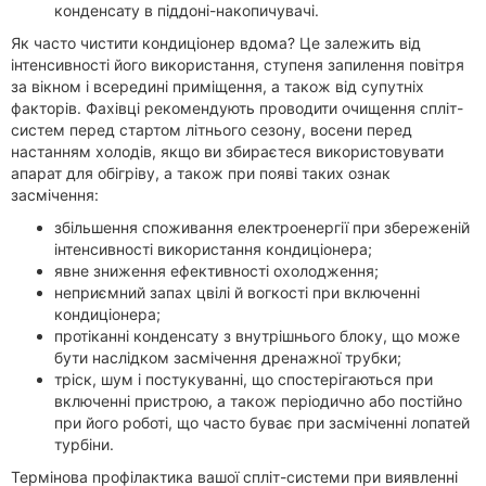
конденсату в піддоні-накопичувачі.
Як часто чистити кондиціонер вдома? Це залежить від
інтенсивності його використання, ступеня запилення повітря
за вікном і всередині приміщення, а також від супутніх
факторів. Фахівці рекомендують проводити очищення спліт-
систем перед стартом літнього сезону, восени перед
настанням холодів, якщо ви збираєтеся використовувати
апарат для обігріву, а також при появі таких ознак
засмічення:
збільшення споживання електроенергії при збереженій
інтенсивності використання кондиціонера;
явне зниження ефективності охолодження;
неприємний запах цвілі й вогкості при включенні
кондиціонера;
протіканні конденсату з внутрішнього блоку, що може
бути наслідком засмічення дренажної трубки;
тріск, шум і постукуванні, що спостерігаються при
включенні пристрою, а також періодично або постійно
при його роботі, що часто буває при засміченні лопатей
турбіни.
Термінова профілактика вашої спліт-системи при виявленні