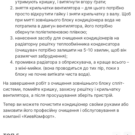
утримують кришку, і витягнути вгору ґрати;
зняття крильчатки вентилятора – для цього потрібно
просто відкрутити гайку і зняти крильчатку з валу. Щоб
при митті зовнішнього блоку кондиціонера вода не
потрапила в двигун вентилятора, його потрібно
обернути поліетиленовою плівкою;
нанесення засобу для очищення кондиціонерів на
радіаторну решітку теплообмінника конденсатора
(очищувач потрібно залишити на 5-10 хвилин, щоб він
размягчил забруднення);
промивка радіатора з обприскувача, а краще всього –
з міні-мийки. (вона проводиться до тих пір, поки з
блоку не почне витікати чиста вода).
На завершення робіт з очищення зовнішнього блоку спліт-
системи, помийте кришку, захисну решітку і крильчатку
вентилятора, а після просушування зберіть пристрій.
Тепер ви можете почистити кондиціонер своїми руками або
замовити його професійну очищення і обслуговування в
компанії «КиевКомфорт».