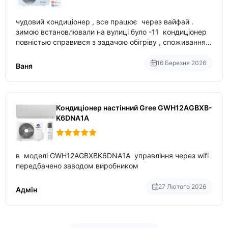
чудовий кондиціонер , все працює через вайфай .
зимою встановлювали на вулиці було -11 кондиціонер
повністью справився з задачою обігріву , споживання
приблизно 200-500 ват після нагрівання та підтримки
температури
16 Березня 2026
Ваня
Кондиціонер настінний Gree GWH12AGBXB-
K6DNA1A
в моделі GWH12AGBXBK6DNA1A управління через wifi
передбачено заводом виробником
27 Лютого 2026
Адмін