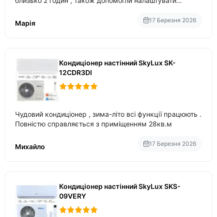
близько 2 годин , також допомогли налаштувати
вбудований в нього вайфай .
17 Березня 2026
Марія
Кондиціонер настінний SkyLux SK-
12CDR3DI
Чудовий кондиціонер , зима-літо всі функції працюють .
Повністю справляється з приміщенням 28кв.м
17 Березня 2026
Михайло
Кондиціонер настінний SkyLux SKS-
09VERY