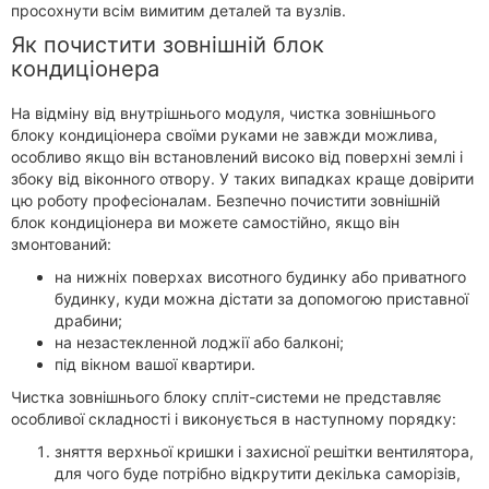
просохнути всім вимитим деталей та вузлів.
Як почистити зовнішній блок
кондиціонера
На відміну від внутрішнього модуля, чистка зовнішнього
блоку кондиціонера своїми руками не завжди можлива,
особливо якщо він встановлений високо від поверхні землі і
збоку від віконного отвору. У таких випадках краще довірити
цю роботу професіоналам. Безпечно почистити зовнішній
блок кондиціонера ви можете самостійно, якщо він
змонтований:
на нижніх поверхах висотного будинку або приватного
будинку, куди можна дістати за допомогою приставної
драбини;
на незастекленной лоджії або балконі;
під вікном вашої квартири.
Чистка зовнішнього блоку спліт-системи не представляє
особливої складності і виконується в наступному порядку:
зняття верхньої кришки і захисної решітки вентилятора,
для чого буде потрібно відкрутити декілька саморізів,