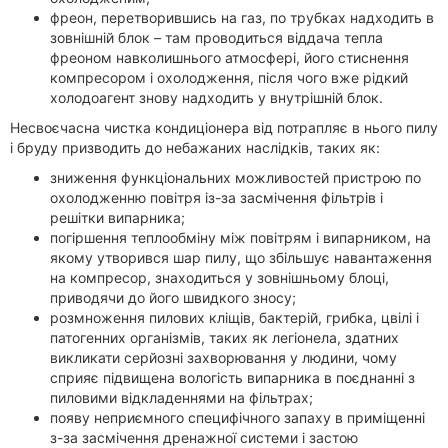
фреон, перетворившись на газ, по трубках надходить в
зовнішній блок – там проводиться віддача тепла
фреоном навколишнього атмосфері, його стиснення
компресором і охолодження, після чого вже рідкий
холодоагент знову надходить у внутрішній блок.
Несвоєчасна чистка кондиціонера від потрапляє в нього пилу
і бруду призводить до небажаних наслідків, таких як:
зниження функціональних можливостей пристрою по
охолодженню повітря із-за засмічення фільтрів і
решітки випарника;
погіршення теплообміну між повітрям і випарником, на
якому утворився шар пилу, що збільшує навантаження
на компресор, знаходиться у зовнішньому блоці,
приводячи до його швидкого зносу;
розмноження пилових кліщів, бактерій, грибка, цвілі і
патогенних організмів, таких як легіонела, здатних
викликати серйозні захворювання у людини, чому
сприяє підвищена вологість випарника в поєднанні з
пиловими відкладеннями на фільтрах;
появу неприємного специфічного запаху в приміщенні
з-за засмічення дренажної системи і застою