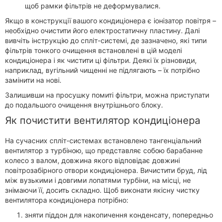
щоб рамки фільтрів не деформувалися.
Якщо в конструкції вашого кондиціонера є іонізатор повітря –
необхідно очистити його електростатичну пластину. Далі
вивчіть інструкцію до спліт-системі, де зазначено, які типи
фільтрів тонкого очищення встановлені в цій моделі
кондиціонера і як чистити ці фільтри. Деякі їх різновиди,
наприклад, вугільний чищенні не підлягають – їх потрібно
замінити на нові.
Залишивши на просушку помиті фільтри, можна приступати
до подальшого очищення внутрішнього блоку.
Як почистити вентилятор кондиціонера
На сучасних спліт-системах встановлено тангенціальний
вентилятор з турбіною, що представляє собою барабанне
колесо з валом, довжина якого відповідає довжині
повітрозабірного отвори кондиціонера. Вичистити бруд, лід
між вузькими і довгими лопатями турбіни, на місці, не
знімаючи її, досить складно. Щоб виконати якісну чистку
вентилятора кондиціонера потрібно:
зняти піддон для накопичення конденсату, попередньо