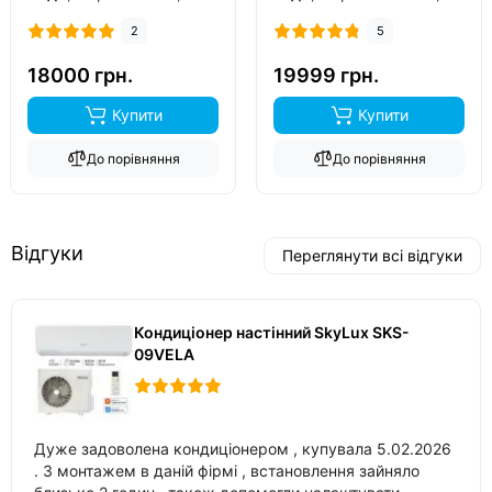
фреон
R32
, виробник
фреон
R32
, виробник
2
5
китай
, інвертор
так
,
китай
, інвертор
так
,
обігрів до
-15°C
..
обігрів до
-20°C
..
18000 грн.
19999 грн.
Купити
Купити
До порівняння
До порівняння
Відгуки
Переглянути всі відгуки
Кондиціонер настінний SkyLux SKS-
09VELA
Дуже задоволена кондиціонером , купувала 5.02.2026
. З монтажем в даній фірмі , встановлення зайняло