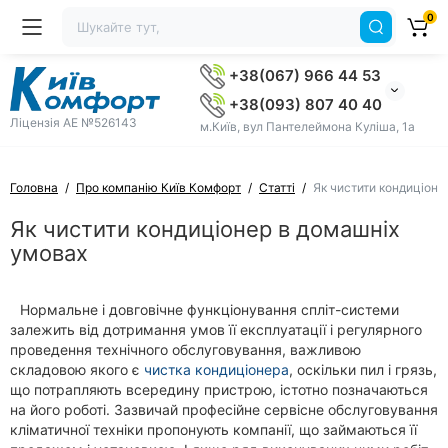
0
+38(067) 966 44 53
+38(093) 807 40 40
Ліцензія AE №526143
м.Київ, вул Пантелеймона Куліша, 1а
Головна
Про компанію Київ Комфорт
Статті
Як чистити кондиціоне
Як чистити кондиціонер в домашніх
умовах
Нормальне і довговічне функціонування спліт-системи
залежить від дотримання умов її експлуатації і регулярного
проведення технічного обслуговування, важливою
складовою якого є
чистка кондиціонера
, оскільки пил і грязь,
що потрапляють всередину пристрою, істотно позначаються
на його роботі. Зазвичай професійне сервісне обслуговування
кліматичної техніки пропонують компанії, що займаються її