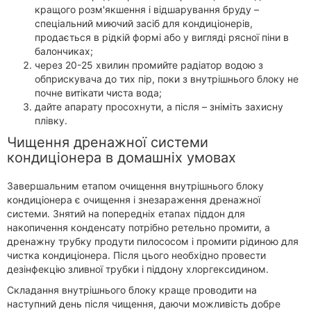
кращого розм'якшення і відшарування бруду –
спеціальний миючий засіб для кондиціонерів,
продається в рідкій формі або у вигляді рясної піни в
балончиках;
через 20-25 хвилин промийте радіатор водою з
обприскувача до тих пір, поки з внутрішнього блоку не
почне витікати чиста вода;
дайте апарату просохнути, а після – зніміть захисну
плівку.
Чищення дренажної системи
кондиціонера в домашніх умовах
Завершальним етапом очищення внутрішнього блоку
кондиціонера є очищення і знезараження дренажної
системи. Знятий на попередніх етапах піддон для
накопичення конденсату потрібно ретельно промити, а
дренажну трубку продути пилососом і промити рідиною для
чистка кондиціонера. Після цього необхідно провести
дезінфекцію зливної трубки і піддону хлоргексидином.
Складання внутрішнього блоку краще проводити на
наступний день після чищення, даючи можливість добре