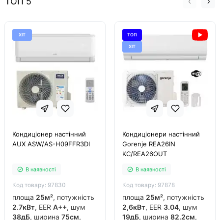
ТОП 5
ХІТ
ТОП
ХІТ
Кондиціонер настінний
Кондиціонери настінний
AUX ASW/AS-H09FFR3DI
Gorenje REA26IN
KC/REA26OUT
В наявності
В наявності
Код товару: 97830
Код товару: 97878
площа
25м²
, потужність
площа
25м²
, потужність
2.7кВт
, EER
A++
, шум
2,6кВт
, EER
3.04
, шум
38дБ
, ширина
75см
,
19дБ
, ширина
82.2см
,