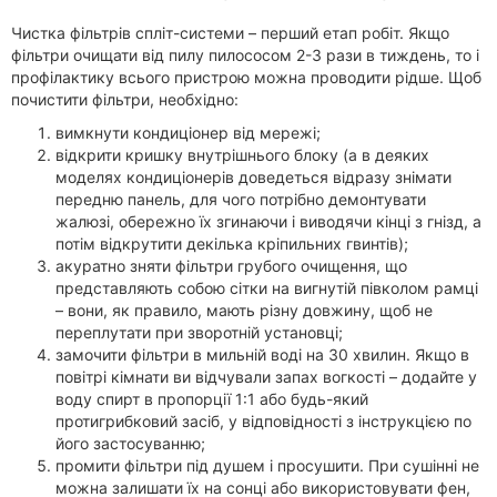
Чистка фільтрів спліт-системи – перший етап робіт. Якщо
фільтри очищати від пилу пилососом 2-3 рази в тиждень, то і
профілактику всього пристрою можна проводити рідше. Щоб
почистити фільтри, необхідно:
вимкнути кондиціонер від мережі;
відкрити кришку внутрішнього блоку (а в деяких
моделях кондиціонерів доведеться відразу знімати
передню панель, для чого потрібно демонтувати
жалюзі, обережно їх згинаючи і виводячи кінці з гнізд, а
потім відкрутити декілька кріпильних гвинтів);
акуратно зняти фільтри грубого очищення, що
представляють собою сітки на вигнутій півколом рамці
– вони, як правило, мають різну довжину, щоб не
переплутати при зворотній установці;
замочити фільтри в мильній воді на 30 хвилин. Якщо в
повітрі кімнати ви відчували запах вогкості – додайте у
воду спирт в пропорції 1:1 або будь-який
протигрибковий засіб, у відповідності з інструкцією по
його застосуванню;
промити фільтри під душем і просушити. При сушінні не
можна залишати їх на сонці або використовувати фен,