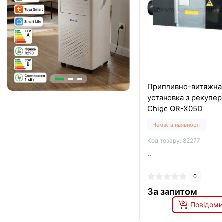
Припливно-витяжна
установка з рекупе
Chigo QR-X05D
Немає в наявності
Код товару: 82277
..
0
За запитом
Повідоми