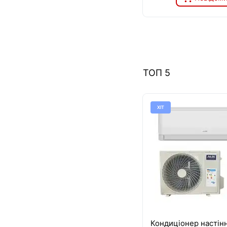
ТОП 5
ХІТ
Кондиціонер настін