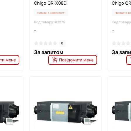
Chigo QR-X08D
Chigo Q
Немає в наявності
Немає в н
Код товару: 82279
Код товару
..
..
0
За запитом
За зап
ти мене
Повідомити мене