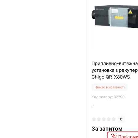
Припливно-витяжна
установка з рекупе
Chigo QR-X80WS
Немає в наявності
Код товару: 82290
..
0
За запитом
Повідоми