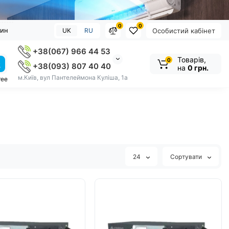
0
0
зин
UK
RU
Особистий кабінет
+38(067) 966 44 53
Товарів,
0
+38(093) 807 40 40
на
0 грн.
м.Київ, вул Пантелеймона Куліша, 1а
ree
24
Сортувати