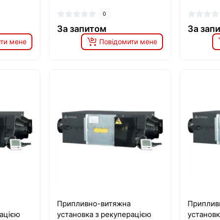
0
За запитом
За зап
ти мене
Повідомити мене
Припливно-витяжна
Приплив
рацією
установка з рекуперацією
установк