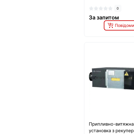
0
За запитом
Повідоми
Припливно-витяжна
установка з рекупе