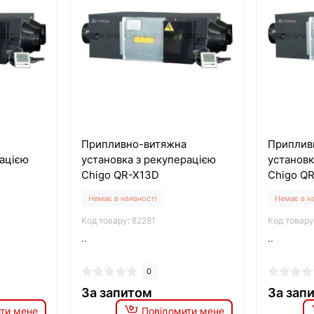
Припливно-витяжна
Приплив
рацією
установка з рекуперацією
установк
Chigo QR-X13D
Chigo Q
Немає в наявності
Немає в н
Код товару: 82281
Код товару
..
..
0
За запитом
За зап
ти мене
Повідомити мене