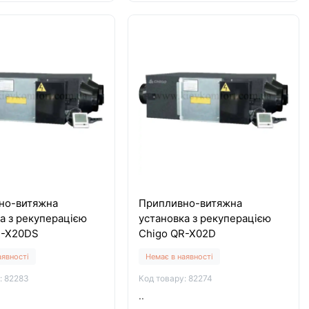
но-витяжна
Припливно-витяжна
а з рекуперацією
установка з рекуперацією
R-X20DS
Chigo QR-X02D
аявності
Немає в наявності
: 82283
Код товару: 82274
..