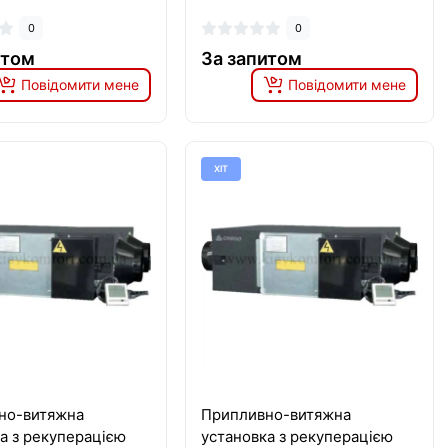
0
0
итом
За запитом
Повідомити мене
Повідомити мене
ХІТ
но-витяжна
Припливно-витяжна
а з рекуперацією
установка з рекуперацією