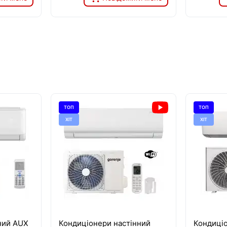
ТОП
ТОП
ХІТ
ХІТ
ний AUX
Кондиціонери настінний
Кондиціо