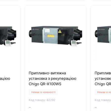
Припливно-витяжна
Приплив
рацією
установка з рекуперацією
установк
Chigo QR-X100WS
Chigo Q
Немає в наявності
Немає в н
Код товару: 82292
Код товару
..
..