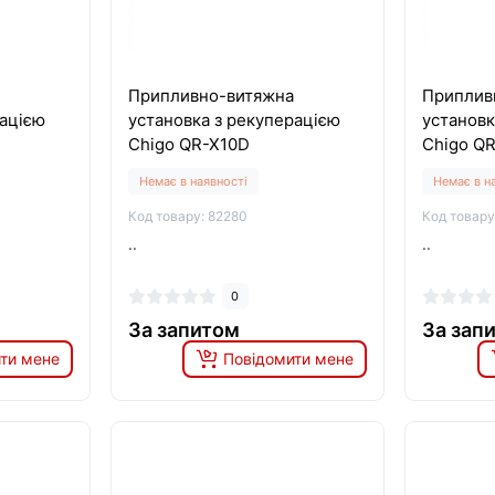
Припливно-витяжна
Приплив
рацією
установка з рекуперацією
установк
Chigo QR-X10D
Chigo Q
Немає в наявності
Немає в н
Код товару: 82280
Код товару
..
..
0
За запитом
За зап
ти мене
Повідомити мене