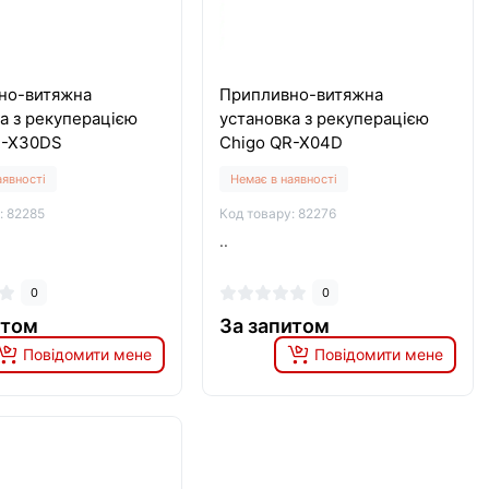
но-витяжна
Припливно-витяжна
а з рекуперацією
установка з рекуперацією
R-X30DS
Chigo QR-X04D
аявності
Немає в наявності
: 82285
Код товару: 82276
..
0
0
итом
За запитом
Повідомити мене
Повідомити мене