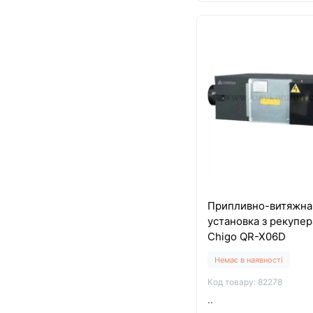
Припливно-витяжна
установка з рекупе
Chigo QR-X06D
Немає в наявності
Код товару: 82278
..