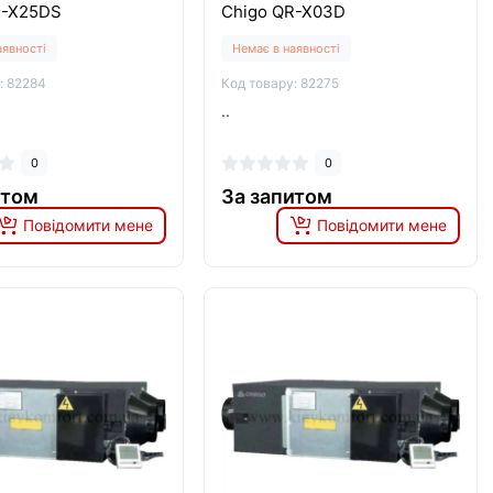
R-X25DS
Chigo QR-X03D
аявності
Немає в наявності
: 82284
Код товару: 82275
..
0
0
итом
За запитом
Повідомити мене
Повідомити мене