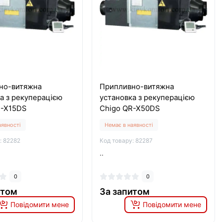
но-витяжна
Припливно-витяжна
а з рекуперацією
установка з рекуперацією
R-X15DS
Chigo QR-X50DS
аявності
Немає в наявності
: 82282
Код товару: 82287
..
0
0
итом
За запитом
Повідомити мене
Повідомити мене