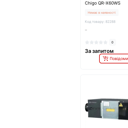
Chigo QR-X60WS
Немає в наявності
Код товару: 82288
..
0
За запитом
Повідоми