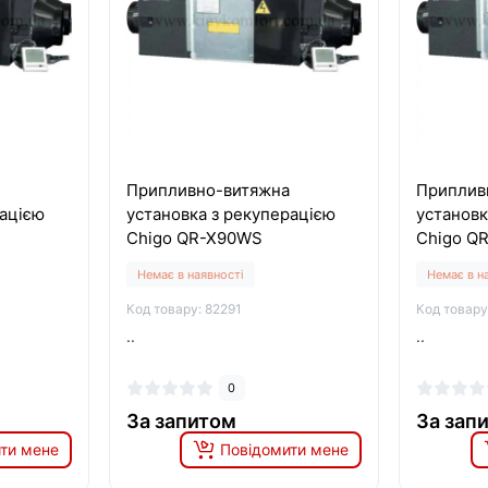
Припливно-витяжна
Приплив
рацією
установка з рекуперацією
установк
Chigo QR-X90WS
Chigo Q
Немає в наявності
Немає в н
Код товару: 82291
Код товару
..
..
0
За запитом
За зап
ти мене
Повідомити мене