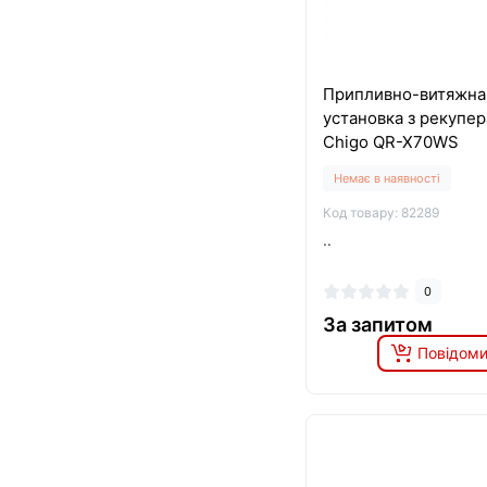
Припливно-витяжна
установка з рекупе
Chigo QR-X70WS
Немає в наявності
Код товару: 82289
..
0
За запитом
Повідоми