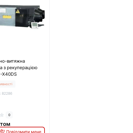
но-витяжна
а з рекуперацією
R-X40DS
аявності
: 82286
0
итом
Повідомити мене