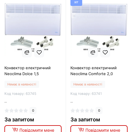
ХІТ
Конвектор електричний
Конвектор електричний
Neoclima Dolce 1,5
Neoclima Comforte 2,0
Немає в наявності
Немає в наявності
Код товару: 63745
Код товару: 63741
..
..
0
0
За запитом
За запитом
Повідомити мене
Повідомити мене