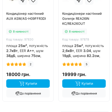
Кондиціонер настінний
Кондиціонери настінний
AUX ASW/AS-H09FFR3DI
Gorenje REA26IN
KC/REA26OUT
В наявності
В наявності
Код товару: 97830
Код товару: 97878
площа
25м²
, потужність
площа
25м²
, потужність
2.7кВт
, EER
A++
, шум
2,6кВт
, EER
3.04
, шум
38дБ
, ширина
75см
,
19дБ
, ширина
82.2см
,
фреон
R32
, виробник
фреон
R32
, виробник
2
5
китай
, інвертор
так
,
китай
, інвертор
так
,
обігрів до
-15°C
..
обігрів до
-20°C
..
18000 грн.
19999 грн.
Купити
Купити
До порівняння
До порівняння