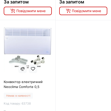
За запитом
За запитом
Повідомити мене
Повідомити мене
Конвектор електричний
Neoclima Comforte 0,5
Немає в наявності
Код товару: 63738
..