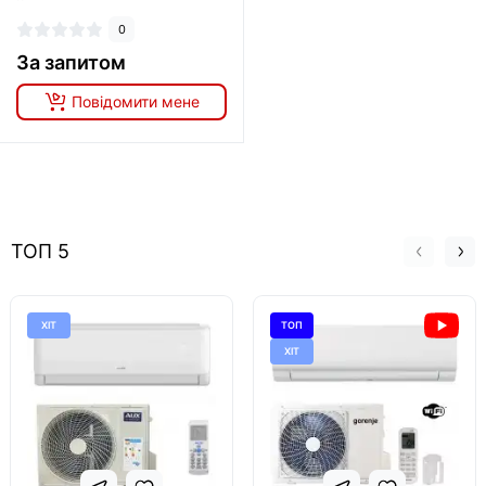
0
За запитом
Повідомити мене
ТОП 5
ХІТ
ТОП
ХІТ