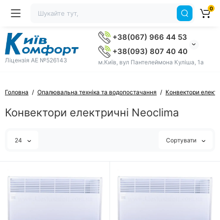
0
+38(067) 966 44 53
+38(093) 807 40 40
Ліцензія AE №526143
м.Київ, вул Пантелеймона Куліша, 1а
Головна
Опалювальна техніка та водопостачання
Конвектори електр
Конвектори електричні Neoclima
24
Сортувати