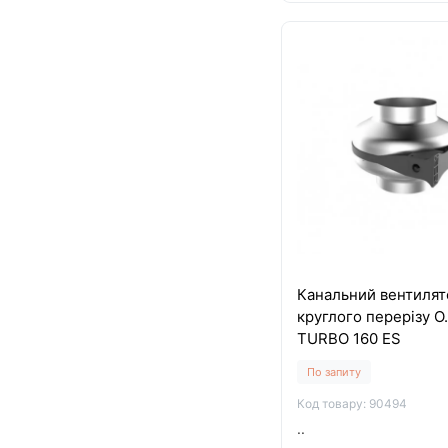
Канальний вентилят
круглого перерізу O
TURBO 160 ES
По запиту
Код товару: 90494
..