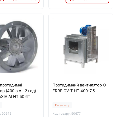
 протидимні
Протидимний вентилятор O.
р (400 о с - 2 год)
ERRE CV-T HT 400-7,5
AXIA AI HT 50 6T
По запиту
: 90645
Код товару: 90677