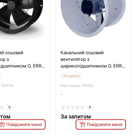
ий осьовий
Канальний осьовий
ор з
вентилятор з
ідшипником O. ERRE
шарикопідшипником O. ERRE
45 4M
AXIA AI HP 40 2T
По запиту
: 90430
Код товару: 90462
..
0
0
итом
За запитом
Повідомити мене
Повідомити мене