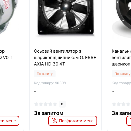
ор
Осьовий вентилятор з
Канальн
Q V0 T
шарикопідшипником O. ERRE
вентилят
AXIA HD 30 4T
шарикоп
AXIA AI 
По запиту
По запиту
Код товару: 90398
Код товару
..
..
0
За запитом
За зап
ти мене
Повідомити мене