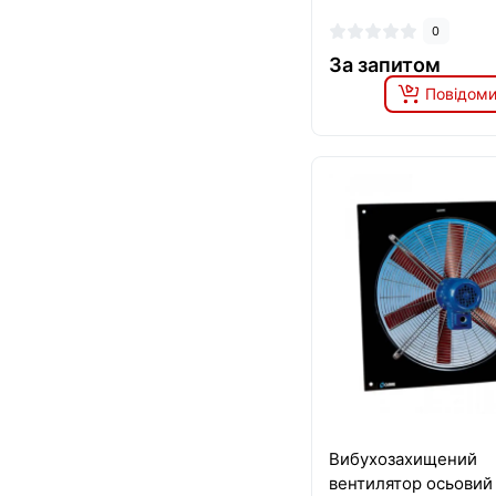
0
За запитом
Повідоми
Вибухозахищений
вентилятор осьовий