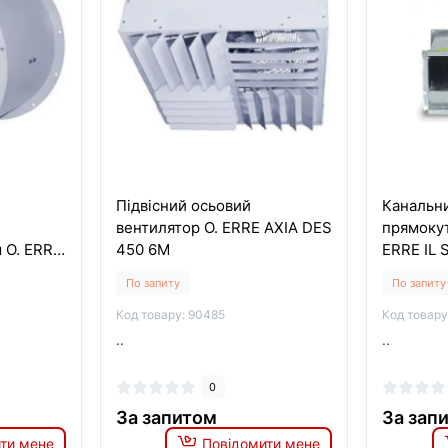
Підвісний осьовий
Канальн
вентилятор O. ERRE AXIA DES
прямокут
 O. ERRE
450 6M
ERRE IL 
По запиту
По запиту
Код товару: 90485
Код товару
..
..
0
За запитом
За зап
ти мене
Повідомити мене