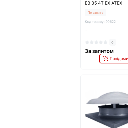
EB 35 4T EX ATEX
По запиту
Код товару: 90622
..
0
За запитом
Повідоми