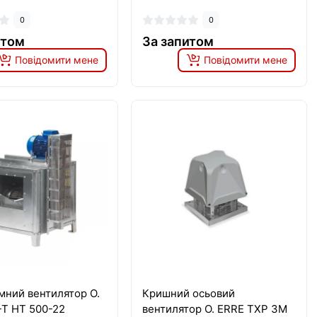
0
0
итом
За запитом
Повідомити мене
Повідомити мене
мний вентилятор O.
Кришний осьовий
-T HT 500-22
вентилятор O. ERRE TXP 3M