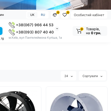
0
0
зин
UK
RU
Особистий кабінет
+38(067) 966 44 53
Товарів,
0
+38(093) 807 40 40
на
0 грн.
м.Київ, вул Пантелеймона Куліша, 1а
,
lg
24
Сортувати