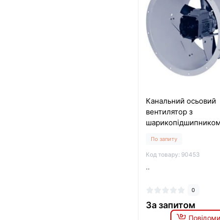
Канальний осьовий
вентилятор з
шарикопідшипником
AXIA AI HP 40 4M
По запиту
Код товару: 90453
..
0
За запитом
Повідоми