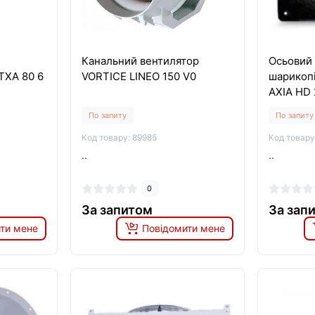
Канальний вентилятор
Осьовий 
TXA 80 6
VORTICE LINEO 150 V0
шарикоп
AXIA HD
По запиту
По запиту
Код товару: 89985
Код товару
..
..
0
За запитом
За зап
ти мене
Повідомити мене