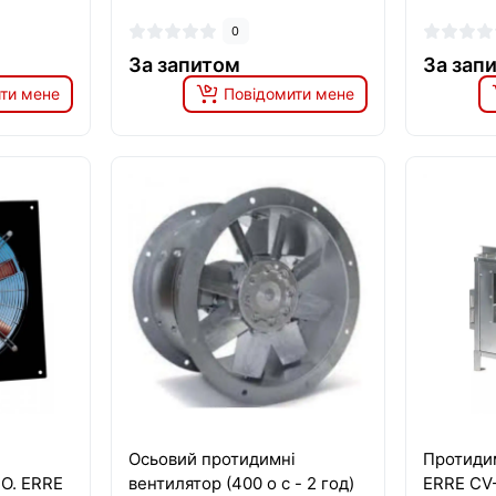
0
За запитом
За зап
ти мене
Повідомити мене
Осьовий протидимні
Протиди
 O. ERRE
вентилятор (400 о с - 2 год)
ERRE CV