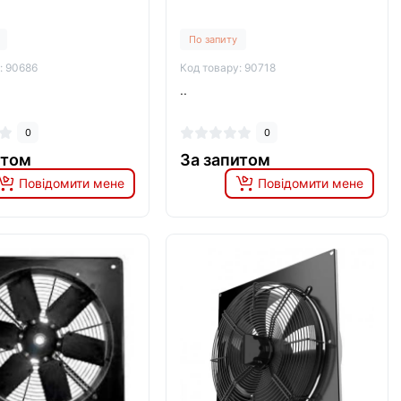
По запиту
: 90686
Код товару: 90718
..
0
0
итом
За запитом
Повідомити мене
Повідомити мене