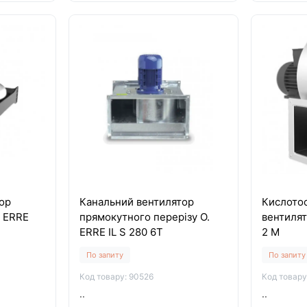
ор
Канальний вентилятор
Кислото
. ERRE
прямокутного перерізу O.
вентилят
ERRE IL S 280 6T
2 M
По запиту
По запиту
Код товару: 90526
Код товару
..
..