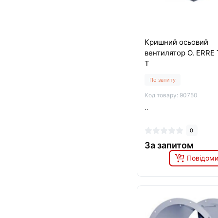
Кришний осьовий
вентилятор O. ERRE 
T
По запиту
Код товару: 90750
..
0
За запитом
Повідоми