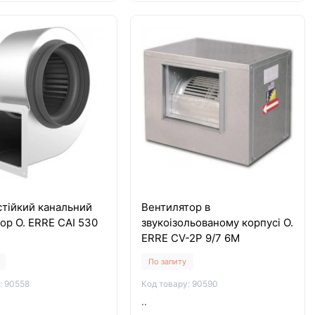
стійкий канальний
Вентилятор в
ор O. ERRE CAI 530
звукоізольованому корпусі O.
ERRE CV-2P 9/7 6M
По запиту
: 90558
Код товару: 90590
..