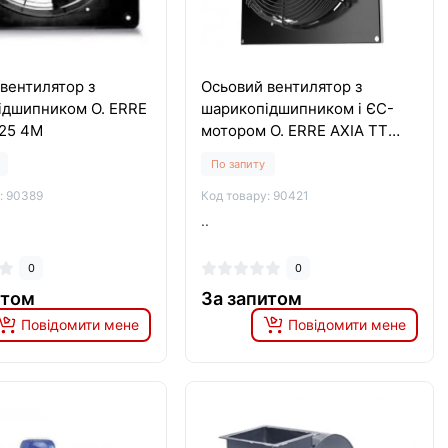
вентилятор з
Осьовий вентилятор з
ідшипником O. ERRE
шарикопідшипником і ЄС-
 25 4M
мотором O. ERRE AXIA TT
ECO 40 M
По запиту
: 90389
Код товару: 90421
..
0
0
итом
За запитом
Повідомити мене
Повідомити мене