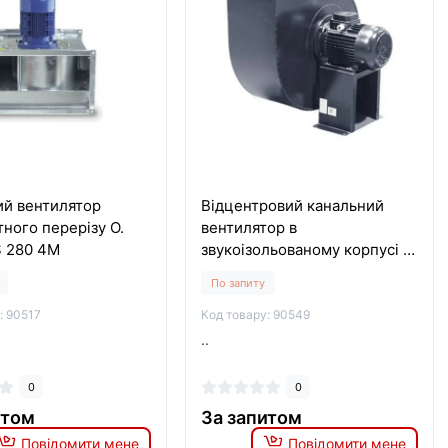
ий вентилятор
Відцентровий канальний
ного перерізу O.
вентилятор в
S 280 4M
звукоізольованому корпусі O.
ERRE CS 340 4 T
По запиту
: 90517
Код товару: 90549
..
0
0
итом
За запитом
Повідомити мене
Повідомити мене