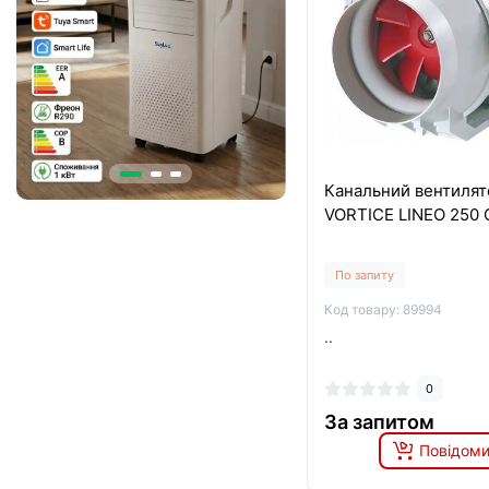
Канальний вентилят
VORTICE LINEO 250 
По запиту
Код товару: 89994
..
0
За запитом
Повідоми