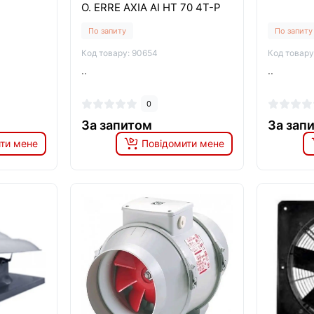
O. ERRE AXIA AI HT 70 4T-P
По запиту
По запиту
Код товару: 90654
Код товару
..
..
0
За запитом
За зап
ти мене
Повідомити мене