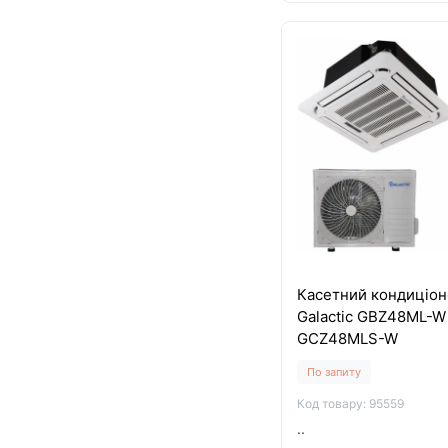
Касетний кондиціон
Galactic GBZ48ML-W 
GCZ48MLS-W
По запиту
Код товару: 95559
..