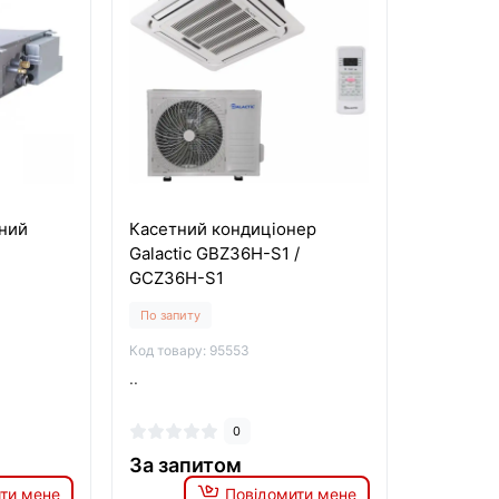
ний
Касетний кондиціонер
Galactic GBZ36H-S1 /
GCZ36H-S1
По запиту
Код товару: 95553
..
0
За запитом
ти мене
Повідомити мене