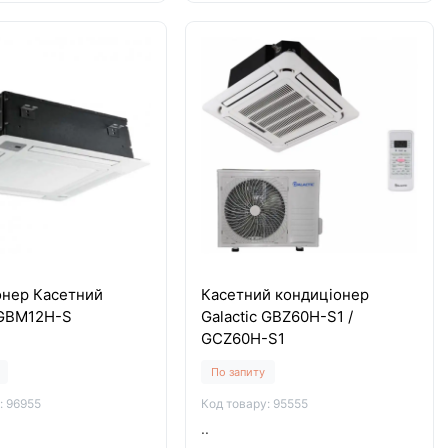
онер Касетний
Касетний кондиціонер
 GBM12H-S
Galactic GBZ60H-S1 /
GCZ60H-S1
По запиту
: 96955
Код товару: 95555
..