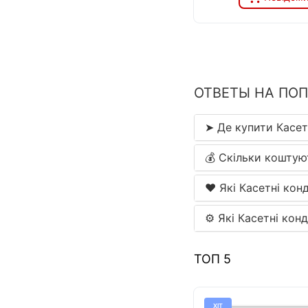
ОТВЕТЫ НА ПО
➤ Де купити Касет
💰 Скільки коштую
❤️ Які Касетні кон
⚙ Які Касетні кон
ТОП 5
ХІТ