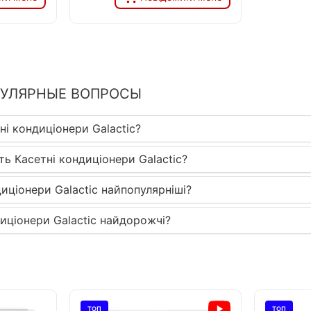
ПУЛЯРНЫЕ ВОПРОСЫ
ні кондиціонери Galactic?
ть Касетні кондиціонери Galactic?
диціонери Galactic найпопулярніші?
диціонери Galactic найдорожчі?
ТОП
ТОП