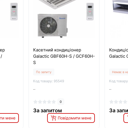
ер
Касетний кондиціонер
Кондиці
/
Galactic GBF60H-S / GCF60H-
Galactic
S
По запиту
Немає в н
Код товару: 95549
Код товару
..
..
0
За запитом
За зап
ти мене
Повідомити мене