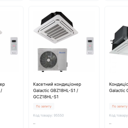
ер
Касетний кондиціонер
Кондиці
/
Galactic GBZ18HL-S1 /
Galactic
GCZ18HL-S1
По запиту
По запиту
Код товару: 95550
Код товару
..
..