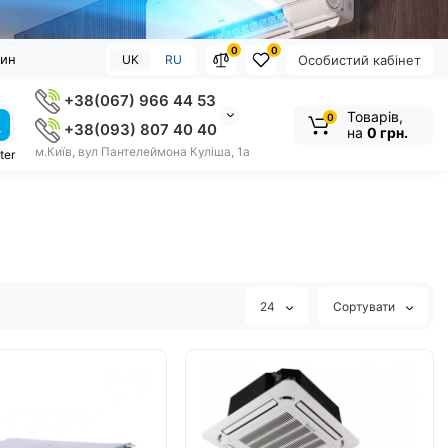
0
0
зин
UK
RU
Особистий кабінет
+38(067) 966 44 53
Товарів,
0
+38(093) 807 40 40
на
0 грн.
м.Київ, вул Пантелеймона Куліша, 1а
ter
24
Сортувати