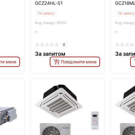
GCZ24HL-S1
GCZ18M
По запиту
По запиту
Код товару: 95551
Код товару
..
..
0
За запитом
За зап
ти мене
Повідомити мене