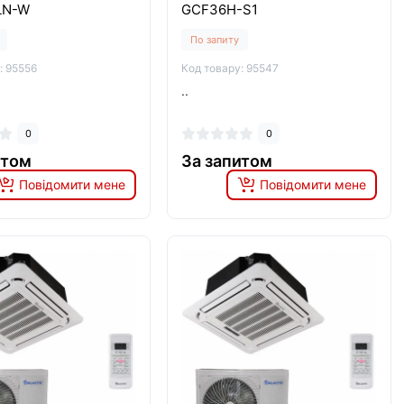
LN-W
GCF36H-S1
По запиту
: 95556
Код товару: 95547
..
0
0
итом
За запитом
Повідомити мене
Повідомити мене