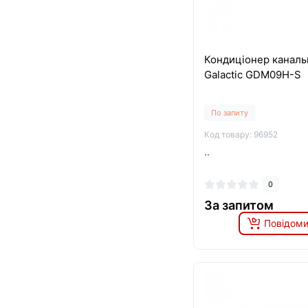
Кондиціонер каналь
Galactic GDM09H-S
По запиту
Код товару: 96952
..
0
За запитом
Повідоми