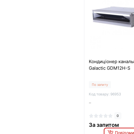
Кондиціонер каналь
Galactic GDM12H-S
По запиту
Код товару: 96953
..
0
За запитом
Повідоми