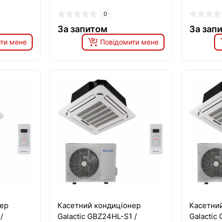
0
За запитом
За зап
ти мене
Повідомити мене
ер
Касетний кондиціонер
Касетни
/
Galactic GBZ24HL-S1 /
Galactic