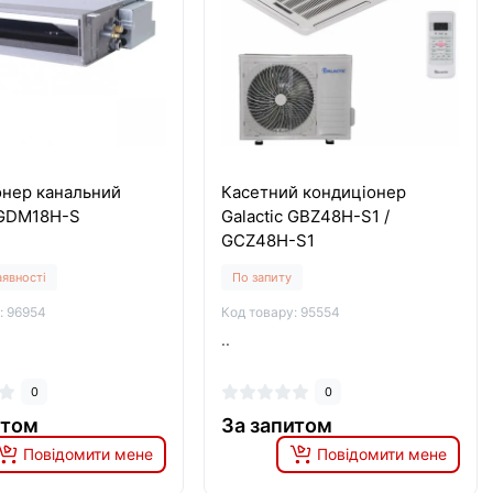
онер канальний
Касетний кондиціонер
 GDM18H-S
Galactic GBZ48H-S1 /
GCZ48H-S1
аявності
По запиту
: 96954
Код товару: 95554
..
0
0
итом
За запитом
Повідомити мене
Повідомити мене