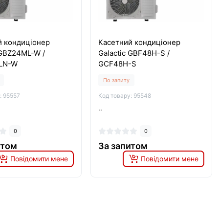
й кондиціонер
Касетний кондиціонер
 GBZ24ML-W /
Galactic GBF48H-S /
LN-W
GCF48H-S
По запиту
: 95557
Код товару: 95548
..
0
0
итом
За запитом
Повідомити мене
Повідомити мене