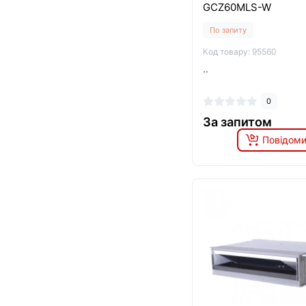
GCZ60MLS-W
По запиту
Код товару: 95560
..
0
За запитом
Повідоми