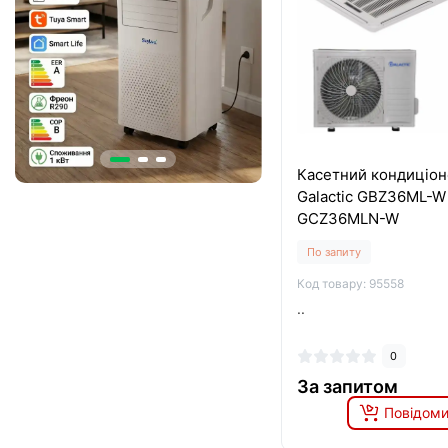
Касетний кондиціон
Galactic GBZ36ML-W 
GCZ36MLN-W
По запиту
Код товару: 95558
..
0
За запитом
Повідоми