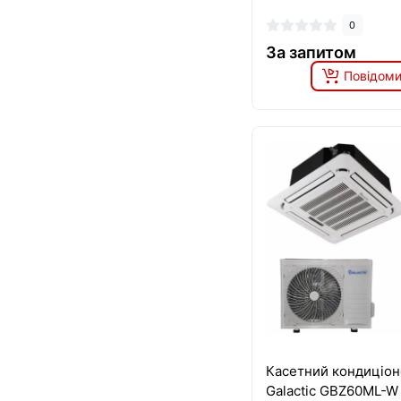
0
За запитом
Повідоми
Касетний кондиціон
Galactic GBZ60ML-W 