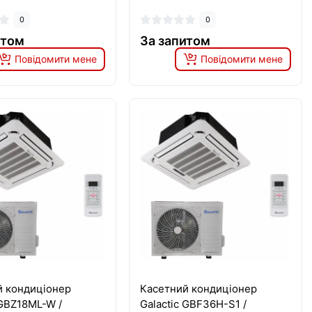
0
0
итом
За запитом
Повідомити мене
Повідомити мене
й кондиціонер
Касетний кондиціонер
 GBZ18ML-W /
Galactic GBF36H-S1 /