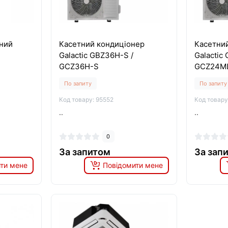
ний
Касетний кондиціонер
Касетни
Galactic GBZ36H-S /
Galactic
GCZ36H-S
GCZ24M
По запиту
По запиту
Код товару: 95552
Код товару
..
..
0
За запитом
За зап
ти мене
Повідомити мене