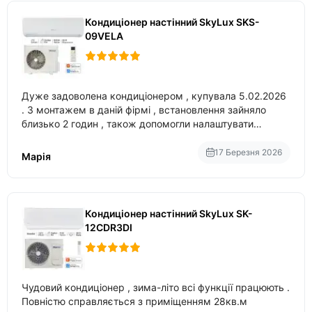
Кондиціонер настінний SkyLux SKS-
09VELA
Дуже задоволена кондиціонером , купувала 5.02.2026
. З монтажем в даній фірмі , встановлення зайняло
близько 2 годин , також допомогли налаштувати
вбудований в нього вайфай .
17 Березня 2026
Марія
Кондиціонер настінний SkyLux SK-
12CDR3DI
Чудовий кондиціонер , зима-літо всі функції працюють .
Повністю справляється з приміщенням 28кв.м