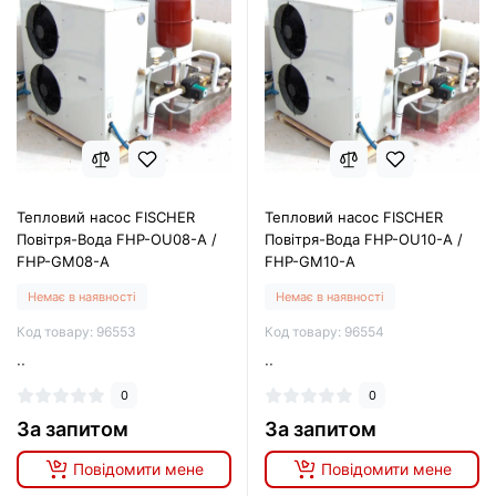
Тепловий насос FISCHER
Тепловий насос FISCHER
Повітря-Вода FHP-OU08-A /
Повітря-Вода FHP-OU10-A /
FHP-GM08-A
FHP-GM10-A
Немає в наявності
Немає в наявності
Код товару: 96553
Код товару: 96554
..
..
0
0
За запитом
За запитом
Повідомити мене
Повідомити мене