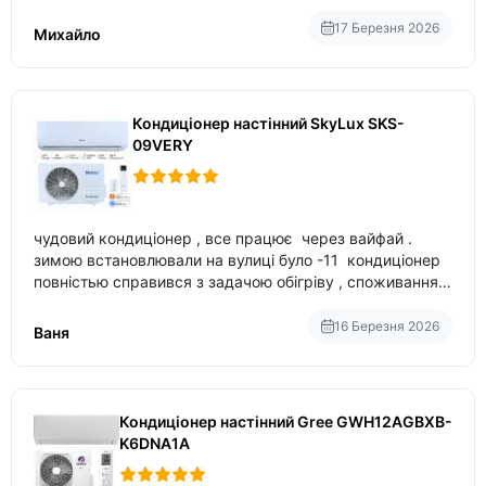
17 Березня 2026
Михайло
Кондиціонер настінний SkyLux SKS-
09VERY
чудовий кондиціонер , все працює через вайфай .
зимою встановлювали на вулиці було -11 кондиціонер
повністью справився з задачою обігріву , споживання
приблизно 200-500 ват після нагрівання та підтримки
температури
16 Березня 2026
Ваня
Кондиціонер настінний Gree GWH12AGBXB-
K6DNA1A