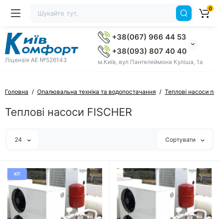
0
+38(067) 966 44 53
+38(093) 807 40 40
Ліцензія AE №526143
м.Київ, вул Пантелеймона Куліша, 1а
Головна
Опалювальна техніка та водопостачання
Теплові насоси по
Теплові насоси FISCHER
24
Сортувати
ХІТ