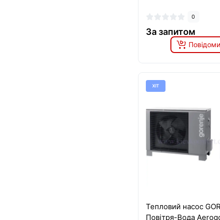
0
За запитом
Повідоми
ХІТ
Тепловий насос GO
Повітря-Вода Aerog