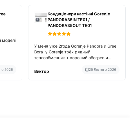
ree
Кондиціонери настінні Gorenje
PANDORA35IN TE01 /
PANDORA35OUT TE01
ї моделі
У меня уже 2года Gorenje Pandora и Gree
Bora у Gorenje трёх рядный
теплообменник + хороший обогрев и
потребление в два раза меньше чем у
Gree Bora хотя у Bora больше понтов ну
го 2026
25 Лютого 2026
Виктор
сравнить как малолитражка с
паркетником ре