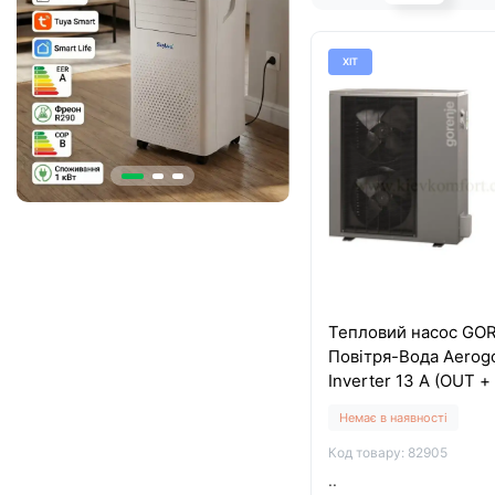
ХІТ
Тепловий насос GO
Повітря-Вода Aerog
Inverter 13 A (OUT + 
Немає в наявності
Код товару: 82905
..