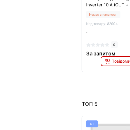
Inverter 10 A (OUT + 
Немає в наявності
Код товару: 82904
..
0
За запитом
Повідоми
ТОП 5
ХІТ