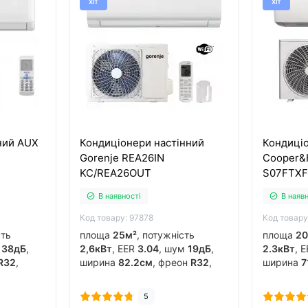
ХІТ
ХІТ
ний AUX
Кондиціонери настінний
Кондиціо
Gorenje REA26IN
Cooper&
KC/REA26OUT
S07FTX
В наявності
В наяв
Код товару: 97878
Код товару
сть
площа
25м²
, потужність
площа
20
м
38дБ
,
2,6кВт
, EER
3.04
, шум
19дБ
,
2.3кВт
, 
R32
,
ширина
82.2см
, фреон
R32
,
ширина
7
ертор
так
,
виробник
китай
, інвертор
так
,
виробни
обігрів до
-20°C
..
так
, обіг
5