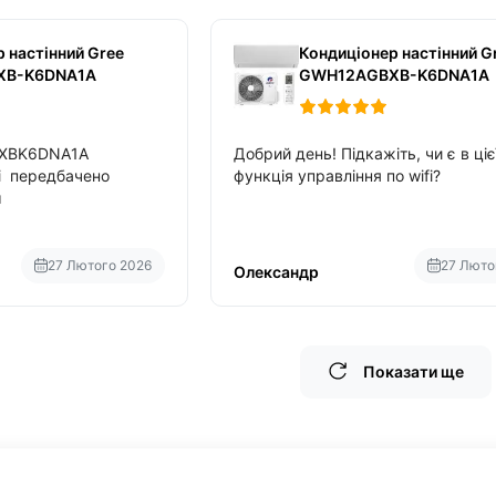
 настінний Gree
Кондиціонер настінний G
XB-K6DNA1A
GWH12AGBXB-K6DNA1A
BXBK6DNA1A
Добрий день! Підкажіть, чи є в ціє
fi передбачено
функція управління по wifi?
м
27 Лютого 2026
27 Люто
Олександр
Показати ще