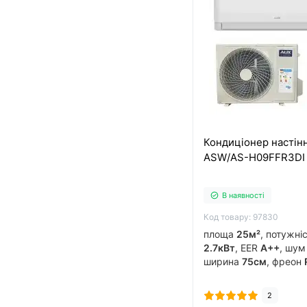
Кондиціонер настін
ASW/AS-H09FFR3DI
В наявності
Код товару: 97830
площа
25м²
, потужні
2.7кВт
, EER
A++
, шу
ширина
75см
, фреон
виробник
китай
, інв
обігрів до
-15°C
..
2