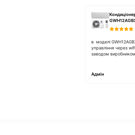
Кондиціонер
GWH12AGB
в моделі GWH12AG
управління через wi
заводом виробнико
Адмін