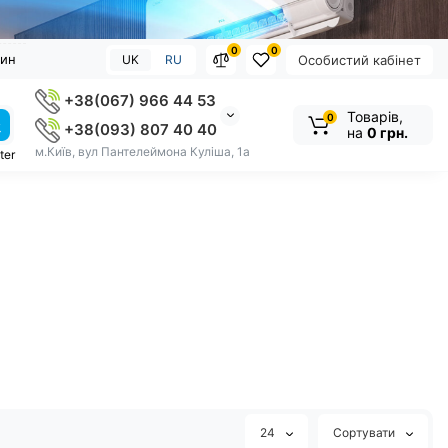
0
0
зин
UK
RU
Особистий кабінет
+38(067) 966 44 53
Товарів,
0
+38(093) 807 40 40
на
0 грн.
м.Київ, вул Пантелеймона Куліша, 1а
ter
24
Сортувати