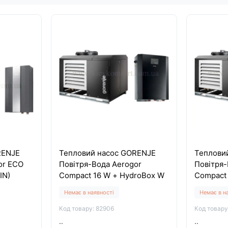
RENJE
Тепловий насос GORENJE
Теплови
or ECO
Повітря-Вода Aerogor
Повітря-
IN)
Compact 16 W + HydroBox W
Compact
Немає в наявності
Немає в н
Код товару: 82906
Код товару
..
..