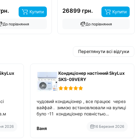
грн.
26899 грн.
Купити
Купити
До порівняння
До порівняння
Переглянути всі відгуки
SkyLux
Кондиціонер настінний SkyLux
SKS-09VERY
сі
чудовий кондиціонер , все працює через
вайфай . зимою встановлювали на вулиці
в.м
було -11 кондиціонер повністью
справився з задачою обігріву ,
споживання приблизно 200-500 ват після
ня 2026
16 Березня 2026
Ваня
нагрівання та підтримки температури