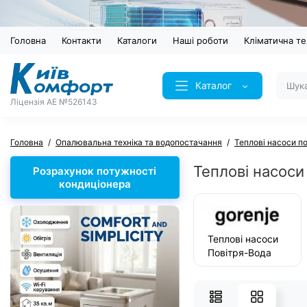
Головна
Контакти
Каталоги
Наші роботи
Кліматична те
Каталог
Ліцензія AE №526143
Головна
Опалювальна техніка та водопостачання
Теплові насоси п
Теплові насос
Розрахунок потужності
кондиціонера
Теплові насоси
Повітря-Вода
Опалення +
Кондиціювання
+ ГВП GORENJE