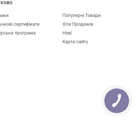
тково
ники
Популярні Товари
нкові сертифікати
Хіти Продажів
ерська програма
Нові
Карта сайту