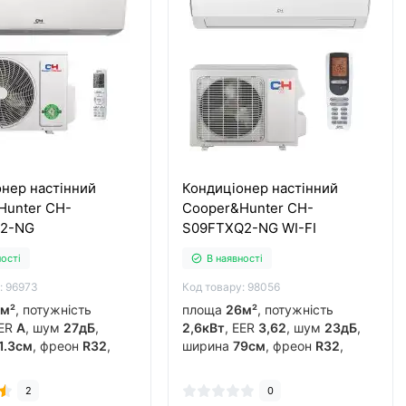
нер настінний
Кондиціонер настінний
Hunter CH-
Cooper&Hunter CH-
F2-NG
S09FTXQ2-NG WI-FI
ності
В наявності
: 96973
Код товару: 98056
м²
, потужність
площа
26м²
, потужність
EER
А
, шум
27дБ
,
2,6кВт
, EER
3,62
, шум
23дБ
,
1.3см
, фреон
R32
,
ширина
79см
, фреон
R32
,
к
гонконг
, інвертор
виробник
гонг-конг з-д gree
,
рів до
-15°C
..
інвертор
так
, обігрів до
-15°C
..
2
0