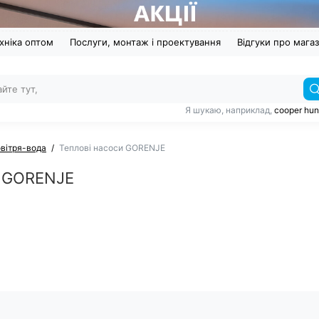
хніка оптом
Послуги, монтаж і проектування
Відгуки про мага
Я шукаю, наприклад,
cooper hun
овітря-вода
Теплові насоси GORENJE
и GORENJE