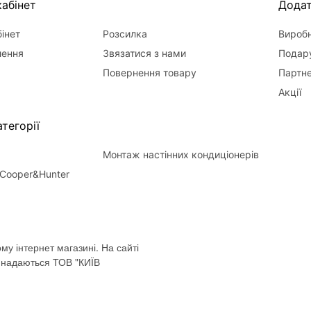
абінет
Дода
інет
Розсилка
Вироб
лення
Звязатися з нами
Подару
Повернення товару
Партн
Акції
тегорії
Монтаж настінних кондиціонерів
Cooper&Hunter
му інтернет магазині. На сайті
і надаються ТОВ "КИЇВ