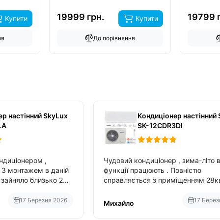
19999 грн.
19799 
Купити
Купити
ня
До порівняння
ер настінний SkyLux
Кондиціонер настінний 
LA
SK-12CDR3DI
ндиціонером ,
Чудовий кондиціонер , зима-літо в
монтажем в даній
функції працюють . Повністю
справляється з приміщенням 28к
вбудований в нього вайфай .
17 Березня 2026
17 Берез
Михайло