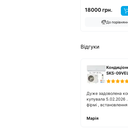
18000 грн.
До порівнян
Відгуки
Кондиціон
SKS-09VE
Дуже задоволена ко
купувала 5.02.2026 . З 
фірмі , встановлення зайняло близько 2
годин , також допомогли налаштувати
Марія