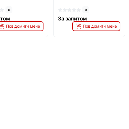
0
0
итом
За запитом
Повідомити мене
Повідомити мене