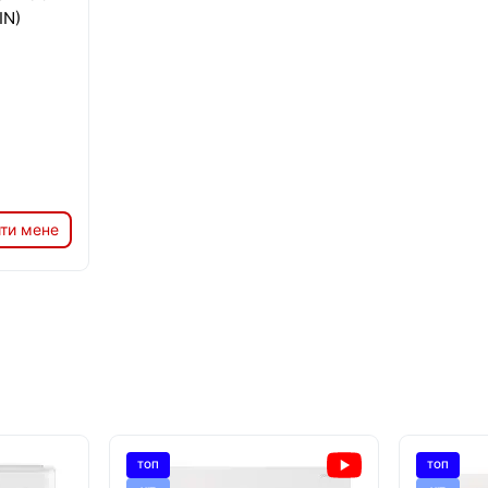
IN)
ти мене
ТОП
ТОП