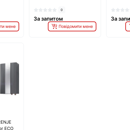
0
За запитом
За зап
ти мене
Повідомити мене
RENJE
or ECO