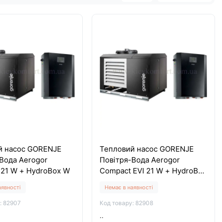
й насос GORENJE
Тепловий насос GORENJE
Вода Aerogor
Повітря-Вода Aerogor
 21 W + HydroBox W
Compact EVI 21 W + HydroBox
W
аявності
Немає в наявності
: 82907
Код товару: 82908
..