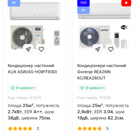
ХІТ
ТОП
ХІТ
Кондиціонер настінний
Кондиціонери настінний
AUX ASW/AS-H09FFR3DI
Gorenje REA26IN
KC/REA26OUT
В наявності
В наявності
Код товару: 97830
Код товару: 97878
площа
25м²
, потужність
площа
25м²
, потужність
2.7кВт
, EER
A++
, шум
2,6кВт
, EER
3.04
, шум
38дБ
, ширина
75см
,
19дБ
, ширина
82.2см
,
фреон
R32
, виробник
фреон
R32
, виробник
2
5
китай
, інвертор
так
,
китай
, інвертор
так
,
обігрів до
-15°C
..
обігрів до
-20°C
..