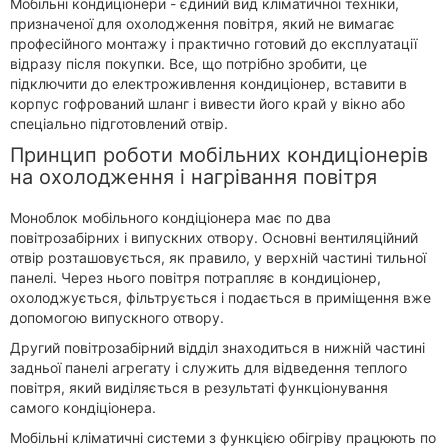
Мобільні кондиціонери - єдиний вид кліматичної техніки,
призначеної для охолодження повітря, який не вимагає
професійного монтажу і практично готовий до експлуатації
відразу після покупки. Все, що потрібно зробити, це
підключити до електроживлення кондиціонер, вставити в
корпус гофрований шланг і вивести його край у вікно або
спеціально підготовлений отвір.
Принцип роботи мобільних кондиціонерів
на охолодження і нагрівання повітря
Моноблок мобільного кондіціонера має по два
повітрозабірних і випускних отвору. Основні вентиляційний
отвір розташовується, як правило, у верхній частині тильної
панелі. Через нього повітря потрапляє в кондиціонер,
охолоджується, фільтрується і подається в приміщення вже
допомогою випускного отвору.
Другий повітрозабірний відділ знаходиться в нижній частині
задньої панелі агрегату і служить для відведення теплого
повітря, який виділяється в результаті функціонування
самого кондіціонера.
Мобільні кліматичні системи з функцією обігріву працюють по