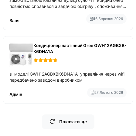
зимою встановлювали на вулиці було -11 кондиціонер
повністью справився з задачою обігріву , споживання
приблизно 200-500 ват після нагрівання та підтримки
температури
16 Березня 2026
Ваня
Кондиціонер настінний Gree GWH12AGBXB-
K6DNA1A
в моделі GWH12AGBXBK6DNA1A управління через wifi
передбачено заводом виробником
27 Лютого 2026
Адмін
Показати ще