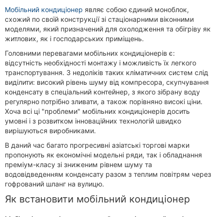
Мобільний кондиціонер
являє собою єдиний моноблок,
схожий по своїй конструкції зі стаціонарними віконними
моделями, який призначений для охолодження та обігріву як
житлових, як і господарських приміщень.
Головними перевагами мобільних кондиціонерів є:
відсутність необхідності монтажу і можливість їх легкого
транспортування. З недоліків таких кліматичних систем слід
виділити: високий рівень шуму від компресора, скупчування
конденсату в спеціальний контейнер, з якого зібрану воду
регулярно потрібно зливати, а також порівняно високі ціни.
Хоча всі ці "проблеми" мобільних кондиціонерів досить
умовні і з розвитком інноваційних технологій швидко
вирішуються виробниками.
В даний час багато прогресивні азіатські торгові марки
пропонують як економічні модельні ряди, так і обладнання
преміум-класу зі зниженим рівнем шуму та
водовідведенням конденсату разом з теплим повітрям через
гофрований шланг на вулицю.
Як встановити мобільний кондиціонер