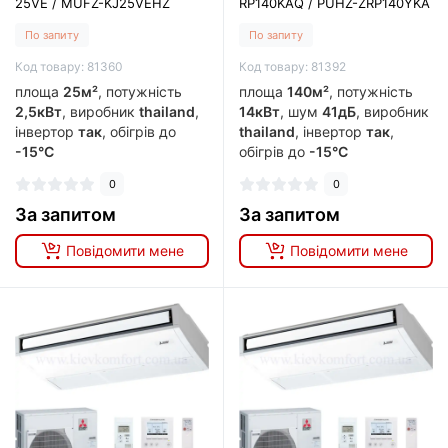
25VE / MUFZ-KJ25VEHZ
RP140KAQ / PUHZ-ZRP140YKA
По запиту
По запиту
Код товару: 81360
Код товару: 81392
площа
25м²
, потужність
площа
140м²
, потужність
2,5кВт
, виробник
thailand
,
14кВт
, шум
41дБ
, виробник
інвертор
так
, обігрів до
thailand
, інвертор
так
,
-15°C
обігрів до
-15°C
0
0
За запитом
За запитом
Повідомити мене
Повідомити мене