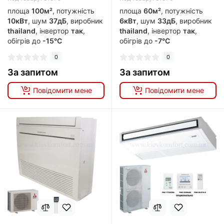
площа
100м²
, потужність
площа
60м²
, потужність
10кВт
, шум
37дБ
, виробник
6кВт
, шум
33дБ
, виробник
thailand
, інвертор
так
,
thailand
, інвертор
так
,
обігрів до
-15°C
обігрів до
-7°C
0
0
За запитом
За запитом
Повідомити мене
Повідомити мене