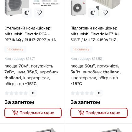
Стельовий кондиціонер
Підлоговий кондиціонер
Mitsubishi Electric PCA -
Mitsubishi Electric MFZ-KJ
RP71KAQ / PUHZ-ZRP71VHA
50VE / MUFZ-KJ50VEHZ
По запиту
По запиту
Код товару: 81371
Код товару: 81362
площа
70м²
, потужність
площа
50м²
, потужність
7кВт
, шум
35дБ
, виробник
5кВт
, виробник
thailand
,
thailand
, інвертор
так
,
інвертор
так
, обігрів до
обігрів до
-15°C
-15°C
0
0
За запитом
За запитом
Повідомити мене
Повідомити мене