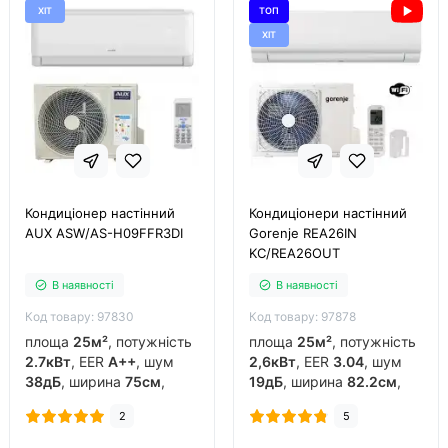
ХІТ
ТОП
ХІТ
Кондиціонер настінний
Кондиціонери настінний
AUX ASW/AS-H09FFR3DI
Gorenje REA26IN
KC/REA26OUT
В наявності
В наявності
Код товару: 97830
Код товару: 97878
площа
25м²
, потужність
площа
25м²
, потужність
2.7кВт
, EER
A++
, шум
2,6кВт
, EER
3.04
, шум
38дБ
, ширина
75см
,
19дБ
, ширина
82.2см
,
фреон
R32
, виробник
фреон
R32
, виробник
2
5
китай
, інвертор
так
,
китай
, інвертор
так
,
обігрів до
-15°C
..
обігрів до
-20°C
..