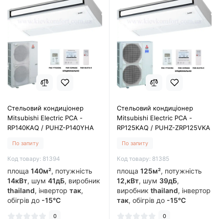
Стельовий кондиціонер
Стельовий кондиціонер
Mitsubishi Electric PCA -
Mitsubishi Electric PCA -
RP140KAQ / PUHZ-P140YHA
RP125KAQ / PUHZ-ZRP125VKA
По запиту
По запиту
Код товару: 81394
Код товару: 81385
площа
140м²
, потужність
площа
125м²
, потужність
14кВт
, шум
41дБ
, виробник
12,кВт
, шум
39дБ
,
thailand
, інвертор
так
,
виробник
thailand
, інвертор
обігрів до
-15°C
так
, обігрів до
-15°C
0
0