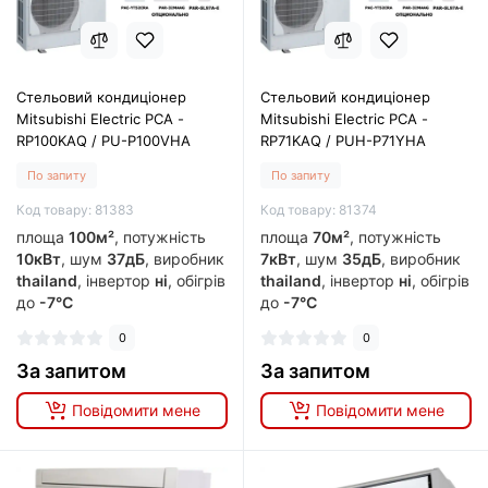
Стельовий кондиціонер
Стельовий кондиціонер
Mitsubishi Electric PCA -
Mitsubishi Electric PCA -
RP100KAQ / PU-P100VHA
RP71KAQ / PUH-P71YHA
По запиту
По запиту
Код товару: 81383
Код товару: 81374
площа
100м²
, потужність
площа
70м²
, потужність
10кВт
, шум
37дБ
, виробник
7кВт
, шум
35дБ
, виробник
thailand
, інвертор
ні
, обігрів
thailand
, інвертор
ні
, обігрів
до
-7°C
до
-7°C
0
0
За запитом
За запитом
Повідомити мене
Повідомити мене