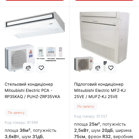
Стельовий кондиціонер
Підлоговий кондиціонер
Mitsubishi Electric PCA -
Mitsubishi Electric MFZ-KJ
RP35KAQ / PUHZ-ZRP35VKA
25VE / MUFZ-KJ 25VE
По запиту
По запиту
Код товару: 81357
Код товару: 81366
площа
25м²
, потужність
площа
36м²
, потужність
2,5кВт
, шум
20дБ
, ширина
3,6кВт
, шум
31дБ
,
75см
, фреон
R32
, виробник