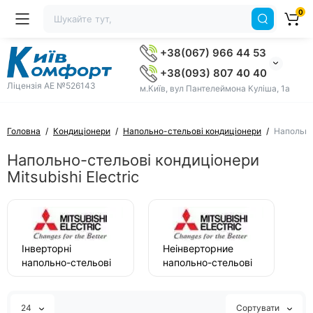
0
+38(067) 966 44 53
+38(093) 807 40 40
Ліцензія AE №526143
м.Київ, вул Пантелеймона Куліша, 1а
Головна
Кондиціонери
Напольно-стельові кондиціонери
Напольно-
Напольно-стельові кондиціонери
Mitsubishi Electric
Інверторні
Неінверторние
напольно-стельові
напольно-стельові
кондиціонери
кондиціонери
Mitsubishi Electric
Mitsubishi Electric
24
Сортувати