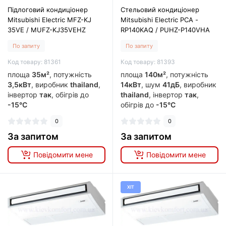
Підлоговий кондиціонер
Стельовий кондиціонер
Mitsubishi Electric MFZ-KJ
Mitsubishi Electric PCA -
35VE / MUFZ-KJ35VEHZ
RP140KAQ / PUHZ-P140VHA
По запиту
По запиту
Код товару: 81361
Код товару: 81393
площа
35м²
, потужність
площа
140м²
, потужність
3,5кВт
, виробник
thailand
,
14кВт
, шум
41дБ
, виробник
інвертор
так
, обігрів до
thailand
, інвертор
так
,
-15°C
обігрів до
-15°C
0
0
За запитом
За запитом
Повідомити мене
Повідомити мене
ХІТ