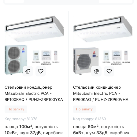
Стельовий кондиціонер
Стельовий кондиціонер
Mitsubishi Electric PCA -
Mitsubishi Electric PCA -
RP100KAQ / PUHZ-ZRP100YKA
RP60KAQ / PUHZ-ZRP60VHA
По запиту
По запиту
Код товару: 81378
Код товару: 81369
площа
100м²
, потужність
площа
60м²
, потужність
10кВт
, шум
37дБ
, виробник
6кВт
, шум
33дБ
, виробник