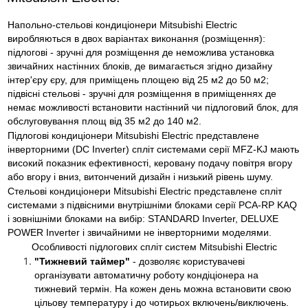
Напольно-стельові кондиціонери Mitsubishi Electric
виробляються в двох варіантах виконання (розміщення):
підлогові - зручні для розміщення де неможлива установка
звичайних настінних блоків, де вимагається згідно дизайну
інтер'єру єру, для приміщень площею від 25 м2 до 50 м2;
підвісні стельові - зручні для розміщення в приміщеннях де
немає можливості встановити настінний чи підлоговий блок, для
обслуговування площ від 35 м2 до 140 м2.
Підлогові кондиціонери Mitsubishi Electric представлене
інверторними (DC Inverter) спліт системами серії MFZ-KJ мають
високий показник ефективності, керовану подачу повітря вгору
або вгору і вниз, витончений дизайн і низький рівень шуму.
Стельові кондиціонери Mitsubishi Electric представлене спліт
системами з підвісними внутрішніми блоками серії PCA-RP KAQ
і зовнішніми блоками на вибір: STANDARD Inverter, DELUXE
POWER Inverter і звичайними не інверторними моделями.
Особливості підлогових спліт систем Mitsubishi Electric
"Тижневий таймер"
- дозволяє користувачеві
організувати автоматичну роботу кондіціонера на
тижневий термін. На кожен день можна встановити свою
цільову температуру і до чотирьох включень/виключень.