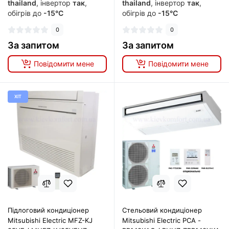
thailand
, інвертор
так
,
thailand
, інвертор
так
,
обігрів до
-15°C
обігрів до
-15°C
0
0
За запитом
За запитом
Повідомити мене
Повідомити мене
ХІТ
Підлоговий кондиціонер
Стельовий кондиціонер
Mitsubishi Electric MFZ-KJ
Mitsubishi Electric PCA -