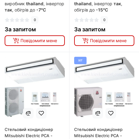
виробник
thailand
, інвертор
thailand
, інвертор
так
,
так
, обігрів до
-7°C
обігрів до
-15°C
0
0
За запитом
За запитом
Повідомити мене
Повідомити мене
ХІТ
Стельовий кондиціонер
Стельовий кондиціонер
Mitsubishi Electric PCA -
Mitsubishi Electric PCA -