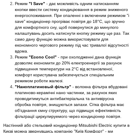
Режим
"I Save"
- дає можливість одним натисканням
кнопки ввести систему кондиціювання в режим зниженого
енергоспоживання. При опаленні з включеним режимом "i
save" кондиціонер прогріває повітря до 18°C, що зручно
для комфортного сну, щоб повернутися до минулого
налаштувань досить натиснути кнопку режиму ще раз. Так
само дану функцію можна використовувати для
економного чергового режиму під час тривалої відсутності
вдома.
Режим
"Econo Cool"
- при охолодженні дана функція
дозволяє економити до 20% електроенергії за рахунок
підвищення температури на 2°C від встановленої,
комфорт користувача забезпечується спеціальним
режимом роботи жалюзі.
"Наноплатиновый фільтр"
- волокна фільтра вбудовані
платиново-керамічні нано частинки, за рахунок яких
проводитимуться антибактеріальна та антивірусна
обробка повітря, знищуються запахи. Сітка фільтра має
об'єднання ємну структуру, що підвищує ефективність
фільтрації циркулируемого через кондиціонер повітря.
Настінний або стельовий кондиціонер Mitsubishi Electric купити в
Києві можна звернувшись компанію "Київ Комфорт" - ми