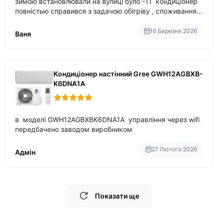
зимою встановлювали на вулиці було -11 кондиціонер
повністью справився з задачою обігріву , споживання
приблизно 200-500 ват після нагрівання та підтримки
температури
16 Березня 2026
Ваня
Кондиціонер настінний Gree GWH12AGBXB-
K6DNA1A
в моделі GWH12AGBXBK6DNA1A управління через wifi
передбачено заводом виробником
27 Лютого 2026
Адмін
Показати ще