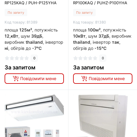
RP125KAQ / PUH-P125YHA
RP100KAQ / PUHZ-P100YHA
По запиту
По запиту
Код товару: 81389
Код товару: 81380
площа
125м²
, потужність
площа
100м²
, потужність
12,кВт
, шум
39дБ
,
10кВт
, шум
37дБ
, виробник
виробник
thailand
, інвертор
thailand
, інвертор
так
,
ні
, обігрів до
-7°C
обігрів до
-15°C
0
0
За запитом
За запитом
Повідомити мене
Повідомити мене