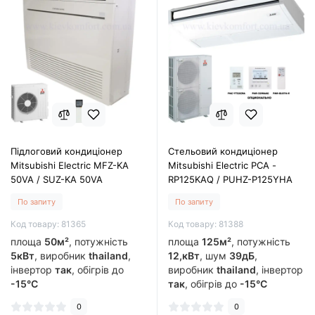
Підлоговий кондиціонер
Стельовий кондиціонер
Mitsubishi Electric MFZ-KA
Mitsubishi Electric PCA -
50VA / SUZ-KA 50VA
RP125KAQ / PUHZ-P125YHA
По запиту
По запиту
Код товару: 81365
Код товару: 81388
площа
50м²
, потужність
площа
125м²
, потужність
5кВт
, виробник
thailand
,
12,кВт
, шум
39дБ
,
інвертор
так
, обігрів до
виробник
thailand
, інвертор
-15°C
так
, обігрів до
-15°C
0
0