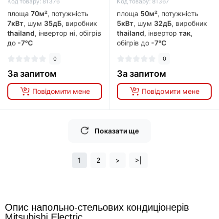
Код товару: 81376
Код товару: 81367
площа
70м²
, потужність
площа
50м²
, потужність
7кВт
, шум
35дБ
, виробник
5кВт
, шум
32дБ
, виробник
thailand
, інвертор
ні
, обігрів
thailand
, інвертор
так
,
до
-7°C
обігрів до
-7°C
0
0
За запитом
За запитом
Повідомити мене
Повідомити мене
Показати ще
1
2
>
>|
Опис напольно-стельових кондиціонерів
Mitsubishi Electric.