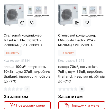
Стельовий кондиціонер
Стельовий кондиціонер
Mitsubishi Electric PCA -
Mitsubishi Electric PCA -
RP100KAQ / PU-P100YHA
RP71KAQ / PU-P71VHA
По запиту
По запиту
Код товару: 81384
Код товару: 81375
площа
100м²
, потужність
площа
70м²
, потужність
10кВт
, шум
37дБ
, виробник
7кВт
, шум
35дБ
, виробник
thailand
, інвертор
ні
, обігрів
thailand
, інвертор
ні
, обігрів
до
-7°C
до
-7°C
0
0
За запитом
За запитом
Повідомити мене
Повідомити мене