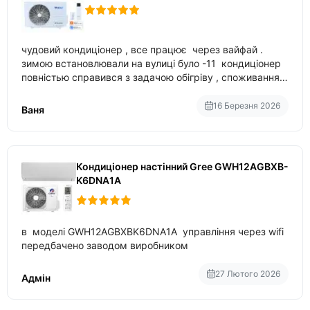
чудовий кондиціонер , все працює через вайфай .
зимою встановлювали на вулиці було -11 кондиціонер
повністью справився з задачою обігріву , споживання
приблизно 200-500 ват після нагрівання та підтримки
температури
16 Березня 2026
Ваня
Кондиціонер настінний Gree GWH12AGBXB-
K6DNA1A
в моделі GWH12AGBXBK6DNA1A управління через wifi
передбачено заводом виробником
27 Лютого 2026
Адмін