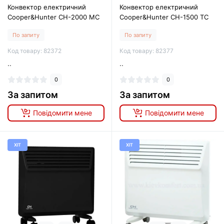
Конвектор електричний
Конвектор електричний
Cooper&Hunter CH-2000 MC
Cooper&Hunter CH-1500 TC
По запиту
По запиту
Код товару: 82372
Код товару: 82377
..
..
0
0
За запитом
За запитом
Повідомити мене
Повідомити мене
ХІТ
ХІТ