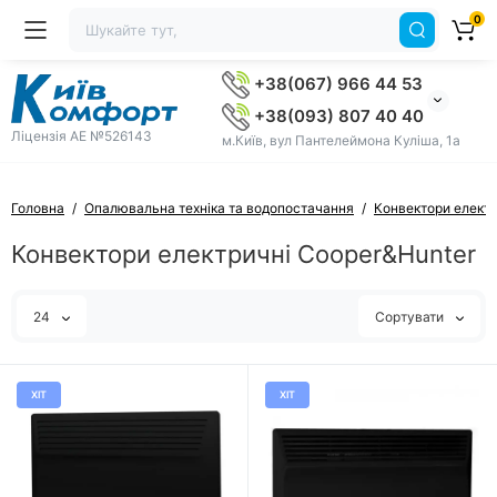
0
+38(067) 966 44 53
+38(093) 807 40 40
Ліцензія AE №526143
м.Київ, вул Пантелеймона Куліша, 1а
Головна
Опалювальна техніка та водопостачання
Конвектори електр
Конвектори електричні Cooper&Hunter
24
Сортувати
ХІТ
ХІТ