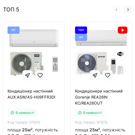
ТОП 5
ХІТ
ТОП
ХІТ
Кондиціонер настінний
Кондиціонери настінний
AUX ASW/AS-H09FFR3DI
Gorenje REA26IN
KC/REA26OUT
В наявності
В наявності
Код товару: 97830
Код товару: 97878
площа
25м²
, потужність
площа
25м²
, потужність