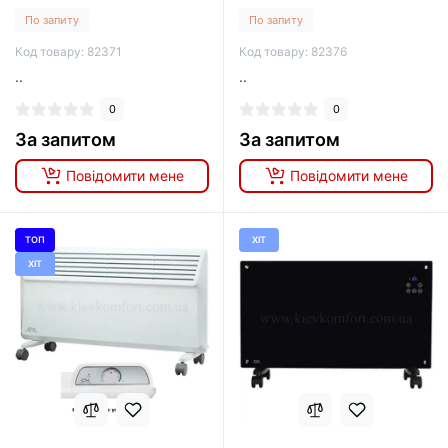
По запиту
По запиту
Код товару: 82371
Код товару: 82376
..
..
0
0
За запитом
За запитом
Повідомити мене
Повідомити мене
ТОП
ХІТ
ХІТ