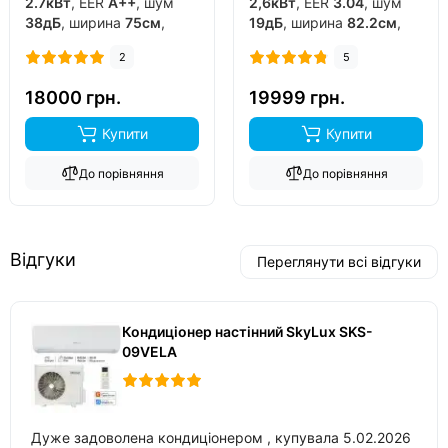
2.7кВт
, EER
A++
, шум
2,6кВт
, EER
3.04
, шум
38дБ
, ширина
75см
,
19дБ
, ширина
82.2см
,
фреон
R32
, виробник
фреон
R32
, виробник
2
5
китай
, інвертор
так
,
китай
, інвертор
так
,
обігрів до
-15°C
..
обігрів до
-20°C
..
18000 грн.
19999 грн.
Купити
Купити
До порівняння
До порівняння
Відгуки
Переглянути всі відгуки
Кондиціонер настінний SkyLux SKS-
09VELA
Дуже задоволена кондиціонером , купувала 5.02.2026