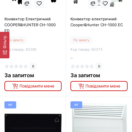
Конвектор Електричний
Конвектор електричний
COOPER&HUNTER CH-1000
Cooper&Hunter CH-1000 EC
ED
Фільтр
По запиту
По запиту
Код товару: 93256
Код товару: 82373
..
..
0
0
За запитом
За запитом
Повідомити мене
Повідомити мене
ХІТ
ХІТ