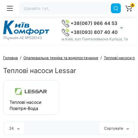
0
+38(067) 966 44 53
+38(093) 807 40 40
Ліцензія AE №526143
м.Київ, вул Пантелеймона Куліша, 1а
Головна
Опалювальна техніка та водопостачання
Теплові насоси по
Теплові насоси Lessar
Теплові насоси
Повітря-Вода
Опалення +
Кондиціювання +
ГВП Lessar
24
Сортувати