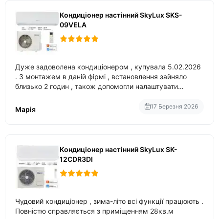
Кондиціонер настінний SkyLux SKS-
09VELA
Дуже задоволена кондиціонером , купувала 5.02.2026
. З монтажем в даній фірмі , встановлення зайняло
близько 2 годин , також допомогли налаштувати
вбудований в нього вайфай .
17 Березня 2026
Марія
Кондиціонер настінний SkyLux SK-
12CDR3DI
Чудовий кондиціонер , зима-літо всі функції працюють .
Повністю справляється з приміщенням 28кв.м