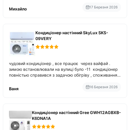
17 Березня 2026
Михайло
Кондиціонер настінний SkyLux SKS-
09VERY
чудовий кондиціонер , все працює через вайфай .
зимою встановлювали на вулиці було -11 кондиціонер
повністью справився з задачою обігріву , споживання
приблизно 200-500 ват після нагрівання та підтримки
температури
16 Березня 2026
Ваня
Кондиціонер настінний Gree GWH12AGBXB-
K6DNA1A