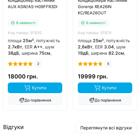
Кондиціонер настінний
Кондиціонери настінний
AUX ASW/AS-H09FFR3DI
Gorenje REA26IN
KC/REA26OUT
В наявності
В наявності
Код товару: 97830
Код товару: 97878
площа
25м²
, потужність
площа
25м²
, потужність
2.7кВт
, EER
A++
, шум
2,6кВт
, EER
3.04
, шум
38дБ
, ширина
75см
,
19дБ
, ширина
82.2см
,
фреон
R32
, виробник
фреон
R32
, виробник
2
5
китай
, інвертор
так
,
китай
, інвертор
так
,
обігрів до
-15°C
..
обігрів до
-20°C
..
18000 грн.
19999 грн.
Купити
Купити
До порівняння
До порівняння
Відгуки
Переглянути всі відгуки