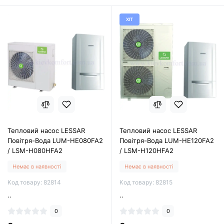
ХІТ
Тепловий насос LESSAR
Тепловий насос LESSAR
Повітря-Вода LUM-HE080FA2
Повітря-Вода LUM-HE120FA2
/ LSM-H080HFA2
/ LSM-H120HFA2
Немає в наявності
Немає в наявності
Код товару: 82814
Код товару: 82815
..
..
0
0