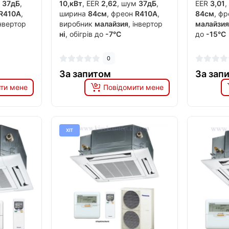
м
37дБ
,
10,кВт
, EER
2,62
, шум
37дБ
,
EER
3,01
R410A
,
ширина
84см
, фреон
R410A
,
84см
, ф
інвертор
виробник
малайзия
, інвертор
малайзи
ні
, обігрів до
-7°C
до
-15°C
0
За запитом
За зап
ти мене
Повідомити мене
ХІТ