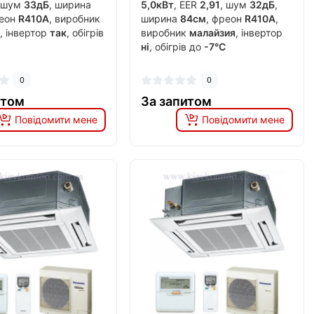
, шум
33дБ
, ширина
5,0кВт
, EER
2,91
, шум
32дБ
,
реон
R410A
, виробник
ширина
84см
, фреон
R410A
,
я
, інвертор
так
, обігрів
виробник
малайзия
, інвертор
ні
, обігрів до
-7°C
0
0
итом
За запитом
Повідомити мене
Повідомити мене