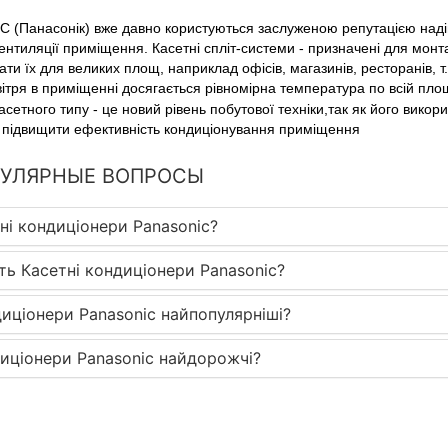
(Панасонік) вже давно користуються заслуженою репутацією надій
нтиляції приміщення. Касетні спліт-системи - призначені для монта
ти їх для великих площ, наприклад офісів, магазинів, ресторанів, т.
ітря в приміщенні досягається рівномірна температура по всій площ
асетного типу - це новий рівень побутової техніки,так як його вик
о підвищити ефективність кондиціонування приміщення
ПУЛЯРНЫЕ ВОПРОСЫ
ні кондиціонери Panasonic?
ть Касетні кондиціонери Panasonic?
диціонери Panasonic найпопулярніші?
диціонери Panasonic найдорожчі?