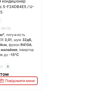
й кондиціонер
c S-F24DВ4E5 / U-
E5
: 80735
м²
, потужність
EER
3,01
, шум
32дБ
,
4см
, фреон
R410A
,
к
малайзия
, інвертор
рів до
-15°C
0
итом
Повідомити мене