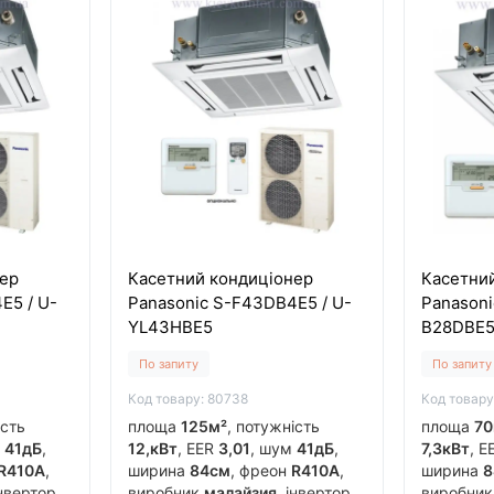
ер
Касетний кондиціонер
Касетни
E5 / U-
Panasonic S-F43DВ4E5 / U-
Panasoni
YL43HBE5
B28DBE
По запиту
По запиту
Код товару: 80738
Код товару
ість
площа
125м²
, потужність
площа
70
м
41дБ
,
12,кВт
, EER
3,01
, шум
41дБ
,
7,3кВт
, 
R410A
,
ширина
84см
, фреон
R410A
,
ширина
8
інвертор
виробник
малайзия
, інвертор
виробни