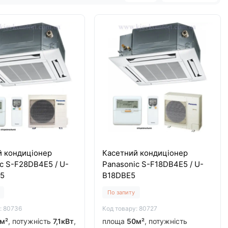
й кондиціонер
Касетний кондиціонер
c S-F28DВ4E5 / U-
Panasonic S-F18DB4E5 / U-
E5
B18DBE5
По запиту
: 80736
Код товару: 80727
м²
, потужність
7,1кВт
,
площа
50м²
, потужність