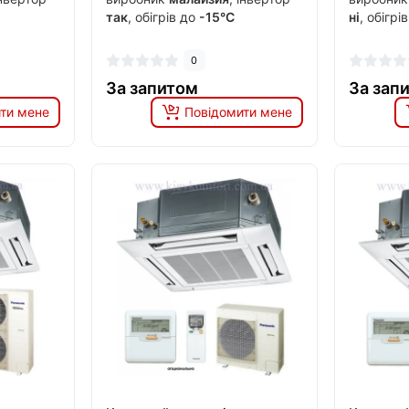
так
, обігрів до
-15°C
ні
, обігрі
0
За запитом
За зап
ти мене
Повідомити мене