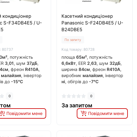
й кондиціонер
Касетний кондиціонер
c S-F34DВ4E5 / U-
Panasonic S-F24DB4E5 / U-
E5
B24DBE5
По запиту
: 80737
Код товару: 80728
0м²
, потужність
площа
65м²
, потужність
EER
3,01
, шум
37дБ
,
6,6кВт
, EER
2,63
, шум
32дБ
,
4см
, фреон
R410A
,
ширина
84см
, фреон
R410A
,
к
малайзия
, інвертор
виробник
малайзия
, інвертор
рів до
-15°C
ні
, обігрів до
-7°C
0
0
итом
За запитом
Повідомити мене
Повідомити мене