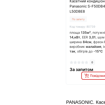
Касетний кондиціон
Panasonic S-F50DВ4
L50DBE8
По запиту
Код товару: 80739
площа
135м²
, потужн
14,кВт
, EER
3,01
, шу
ширина
84см
, фреон
виробник
малайзия
, 
так
, обігрів до
-15°C
0
За запитом
Повідоми
PANASONIC. Касе