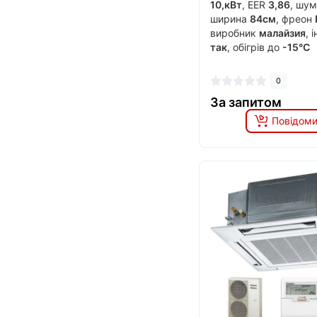
10,кВт
, EER
3,86
, шу
ширина
84см
, фреон
виробник
малайзия
, 
так
, обігрів до
-15°C
0
За запитом
Повідоми