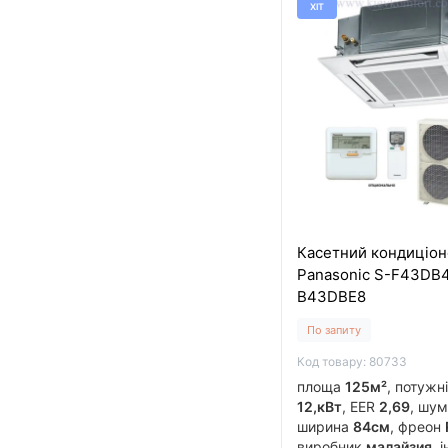
ХІТ
Касетний кондиціон
Panasonic S-F43DB4
B43DBE8
По запиту
Код товару: 80733
площа
125м²
, потужн
12,кВт
, EER
2,69
, шу
ширина
84см
, фреон
виробник
малайзия
, 