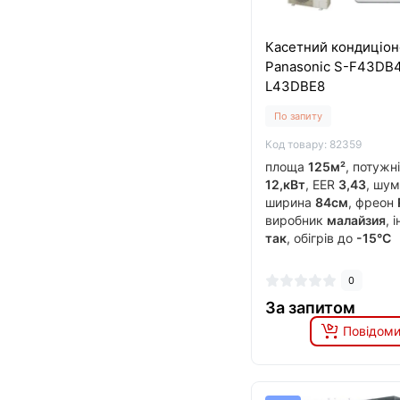
Касетний кондиціон
Panasonic S-F43DВ4
L43DBE8
По запиту
Код товару: 82359
площа
125м²
, потужн
12,кВт
, EER
3,43
, шу
ширина
84см
, фреон
виробник
малайзия
, 
так
, обігрів до
-15°C
0
За запитом
Повідоми