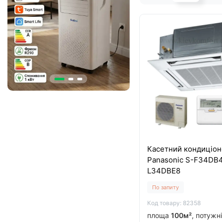
Касетний кондиціон
Panasonic S-F34DВ4
L34DBE8
По запиту
Код товару: 82358
площа
100м²
, потужн