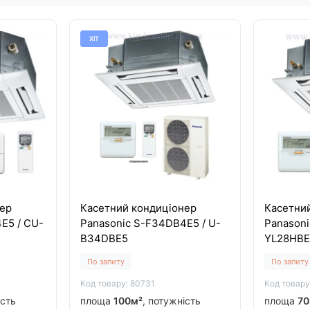
ХІТ
ер
Касетний кондиціонер
Касетни
E5 / CU-
Panasonic S-F34DB4E5 / U-
Panasoni
B34DBE5
YL28HB
По запиту
По запиту
Код товару: 80731
Код товару
ість
площа
100м²
, потужність
площа
70