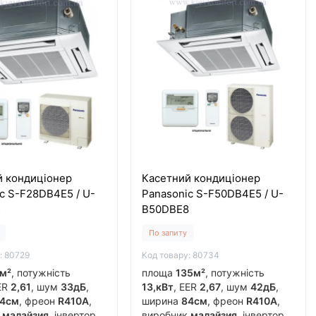
й кондиціонер
Касетний кондиціонер
c S-F28DB4E5 / U-
Panasonic S-F50DB4E5 / U-
5
B50DBE8
По запиту
: 80729
Код товару: 80734
м²
, потужність
площа
135м²
, потужність
EER
2,61
, шум
33дБ
,
13,кВт
, EER
2,67
, шум
42дБ
,
4см
, фреон
R410A
,
ширина
84см
, фреон
R410A
,
к
малайзия
, інвертор
виробник
малайзия
, інвертор