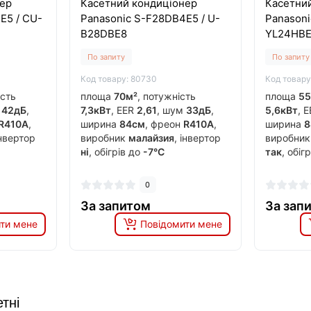
ер
Касетний кондиціонер
Касетни
E5 / CU-
Panasonic S-F28DB4E5 / U-
Panasoni
B28DBE8
YL24HB
По запиту
По запиту
Код товару: 80730
Код товару
ість
площа
70м²
, потужність
площа
55
м
42дБ
,
7,3кВт
, EER
2,61
, шум
33дБ
,
5,6кВт
, 
R410A
,
ширина
84см
, фреон
R410A
,
ширина
8
інвертор
виробник
малайзия
, інвертор
виробни
ні
, обігрів до
-7°C
так
, обіг
0
За запитом
За зап
ти мене
Повідомити мене
тні