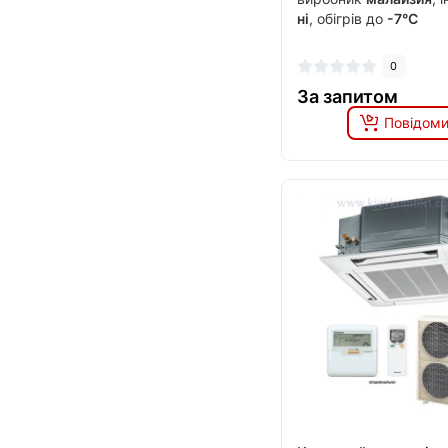
ні
, обігрів до
-7°C
0
За запитом
Повідоми