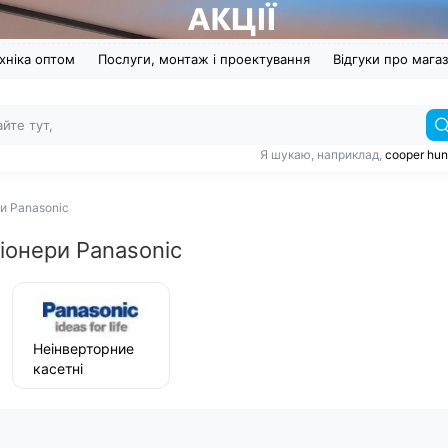
хніка оптом
Послуги, монтаж і проектування
Відгуки про мага
Я шукаю, наприклад,
cooper hun
и Panasonic
іонери Panasonic
Неінверторние
касетні
кондиціонери
Panasonic