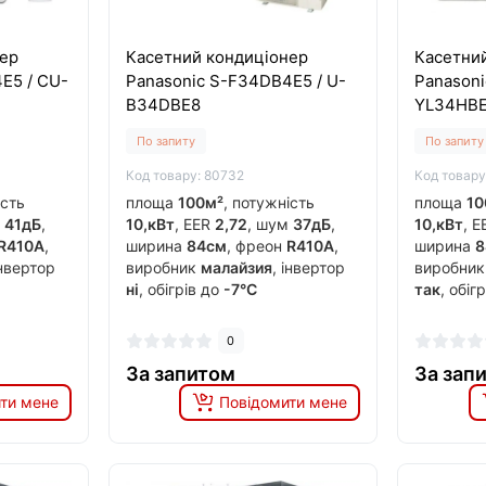
ер
Касетний кондиціонер
Касетни
E5 / CU-
Panasonic S-F34DB4E5 / U-
Panasoni
B34DBE8
YL34HB
По запиту
По запиту
Код товару: 80732
Код товару
ість
площа
100м²
, потужність
площа
10
м
41дБ
,
10,кВт
, EER
2,72
, шум
37дБ
,
10,кВт
, 
R410A
,
ширина
84см
, фреон
R410A
,
ширина
8
інвертор
виробник
малайзия
, інвертор
виробни
ні
, обігрів до
-7°C
так
, обіг
0
За запитом
За зап
ти мене
Повідомити мене