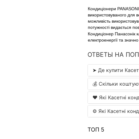
Кондиціонери PANASONIC 
використовуваного для ве
можливість використовува
потужності видається пов
Кондиціонер Панасонік к
електроенергії та значн
ОТВЕТЫ НА ПО
➤ Де купити Касет
💰 Скільки коштую
❤️ Які Касетні кон
⚙ Які Касетні кон
ТОП 5