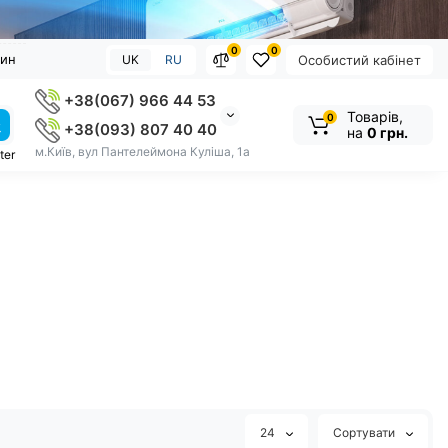
0
0
зин
UK
RU
Особистий кабінет
+38(067) 966 44 53
Товарів,
0
+38(093) 807 40 40
на
0 грн.
м.Київ, вул Пантелеймона Куліша, 1а
ter
24
Сортувати