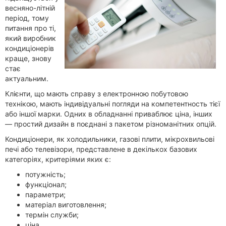
весняно-літній
період, тому
питання про ті,
який виробник
кондиціонерів
краще, знову
стає
актуальним.
Клієнти, що мають справу з електронною побутовою
технікою, мають індивідуальні погляди на компетентность тієї
або іншої марки. Одних в обладнанні приваблює ціна, інших
— простий дизайн в поєднані з пакетом різноманітних опцій.
Кондиціонери, як холодильники, газові плити, мікрохвильові
печі або телевізори, представлене в декількох базових
категоріях, критеріями яких є:
потужність;
функціонал;
параметри;
матеріал виготовлення;
термін служби;
ціна.