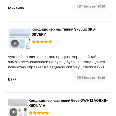
17 Березня 2026
Михайло
Кондиціонер настінний SkyLux SKS-
09VERY
чудовий кондиціонер , все працює через вайфай .
зимою встановлювали на вулиці було -11 кондиціонер
повністью справився з задачою обігріву , споживання
приблизно 200-500 ват після нагрівання та підтримки
температури
16 Березня 2026
Ваня
Кондиціонер настінний Gree GWH12AGBXB-
K6DNA1A