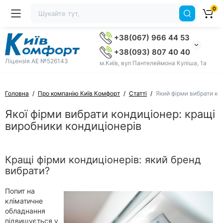
0
+38(067) 966 44 53
+38(093) 807 40 40
Ліцензія AE №526143
м.Київ, вул Пантелеймона Куліша, 1а
Головна
Про компанію Київ Комфорт
Статті
Який фірми вибрати ко
Якої фірми вибрати кондиціонер: кращі
виробники кондиціонерів
Кращі фірми кондиціонерів: який бренд
вибрати?
Попит на
кліматичне
обладнання
підвищується у