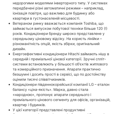
недорогими моделями інверторного типу. У системах
передбачені різні автоматичні режими – наприклад,
іонізація повітря, що важливо для будинку або
квартири в густонаселеній місцевості.
Ветераном ринку вважається компанія Toshiba, що
займається випуском побутової техніки більше 120 (!)
років. Кондиціонери бренду широко представлене у
середньому ціновому відсіку. На користь лінійки –
різноманітність опцій, якість збірки, оригінальний
дизайн.
Енергоефективні кондиціонери Hitachi займають нішу в
середній і преміальної цінової категорії. Зручні спліт-
системи встановлюють у більшості об'єктів житлового
та комерційного призначення. Апарати практично
безшумні і досить прості в сервісі, що по достоїнству
оцінили тисячі співвітчизників.
Кондиціонери південнокорейської компанії LG – еталон
балансу «ціна-якість». Марка, давно стала
«народною», пропонує апарати середнього і
преміального цінового сегменту для офісів, організацій,
квартир і будинків.
У цієї категорії представлені продуктивні