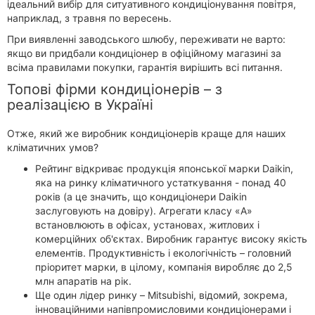
ідеальний вибір для ситуативного кондиціонування повітря,
наприклад, з травня по вересень.
При виявленні заводського шлюбу, переживати не варто:
якщо ви придбали кондиціонер в офіційному магазині за
всіма правилами покупки, гарантія вирішить всі питання.
Топові фірми кондиціонерів – з
реалізацією в Україні
Отже, який же виробник кондиціонерів краще для наших
кліматичних умов?
Рейтинг відкриває продукція японської марки Daikin,
яка на ринку кліматичного устаткування - понад 40
років (а це значить, що кондиціонери Daikin
заслуговують на довіру). Агрегати класу «А»
встановлюють в офісах, установах, житлових і
комерційних об'єктах. Виробник гарантує високу якість
елементів. Продуктивність і екологічність – головний
пріоритет марки, в цілому, компанія виробляє до 2,5
млн апаратів на рік.
Ще один лідер ринку – Mitsubishi, відомий, зокрема,
інноваційними напівпромисловими кондиціонерами і