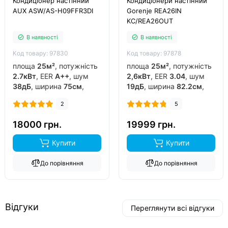
Кондиціонер настінний
Кондиціонери настінний
AUX ASW/AS-H09FFR3DI
Gorenje REA26IN
KC/REA26OUT
В наявності
В наявності
Код товару: 97830
Код товару: 97878
площа
25м²
, потужність
площа
25м²
, потужність
2.7кВт
, EER
A++
, шум
2,6кВт
, EER
3.04
, шум
38дБ
, ширина
75см
,
19дБ
, ширина
82.2см
,
фреон
R32
, виробник
фреон
R32
, виробник
2
5
китай
, інвертор
так
,
китай
, інвертор
так
,
обігрів до
-15°C
..
обігрів до
-20°C
..
18000 грн.
19999 грн.
Купити
Купити
До порівняння
До порівняння
Відгуки
Переглянути всі відгуки