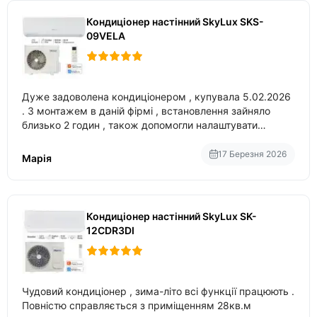
Кондиціонер настінний SkyLux SKS-
09VELA
Дуже задоволена кондиціонером , купувала 5.02.2026
. З монтажем в даній фірмі , встановлення зайняло
близько 2 годин , також допомогли налаштувати
вбудований в нього вайфай .
17 Березня 2026
Марія
Кондиціонер настінний SkyLux SK-
12CDR3DI
Чудовий кондиціонер , зима-літо всі функції працюють .
Повністю справляється з приміщенням 28кв.м