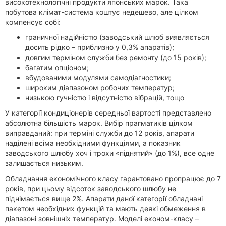
високотехнологічні продукти японських марок. Така
побутова клімат-система коштує недешево, але цілком
компенсує собі:
граничної надійністю (заводський шлюб виявляється
досить рідко – приблизно у 0,3% апаратів);
довгим терміном служби без ремонту (до 15 років);
багатим опціоном;
вбудованими модулями самодіагностики;
широким діапазоном робочих температур;
низькою гучністю і відсутністю вібрацій, тощо
У категорії кондиціонерів середньої вартості представлено
абсолютна більшість марок. Вибір прагматиків цілком
виправданий: при терміні служби до 12 років, апарати
наділені всіма необхідними функціями, а показник
заводського шлюбу хоч і трохи «піднятий» (до 1%), все одне
залишається низьким.
Обладнання економічного класу гарантовано пропрацює до 7
років, при цьому відсоток заводського шлюбу не
піднімається вище 2%. Апарати даної категорії обладнані
пакетом необхідних функцій та мають деякі обмеження в
діапазоні зовнішніх температур. Моделі економ-класу –