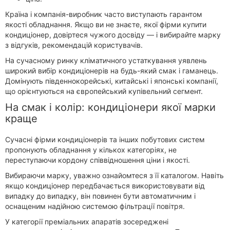
Країна і компанія-виробник часто виступають гарантом
якості обладнання. Якщо ви не знаєте, якої фірми купити
кондиціонер, довіртеся чужого досвіду — і вибирайте марку
з відгуків, рекомендацій користувачів.
На сучасному ринку кліматичного устаткування уявлень
широкий вибір кондиціонерів на будь-який смак і гаманець.
Домінують південнокорейські, китайські і японські компанії,
що орієнтуються на європейський купівельний сегмент.
На смак і колір: кондиціонери якої марки
краще
Сучасні фірми кондиціонерів та інших побутових систем
пропонують обладнання у кількох категоріях, не
переступаючи кордону співвідношення ціни і якості.
Вибираючи марку, уважно ознайомтеся з її каталогом. Навіть
якщо кондиціонер передбачається використовувати від
випадку до випадку, він повинен бути автоматичним і
оснащеним надійною системою фільтрації повітря.
У категорії преміальних апаратів зосереджені