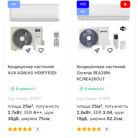
ХІТ
ТОП
ХІТ
Кондиціонер настінний
Кондиціонери настінний
AUX ASW/AS-H09FFR3DI
Gorenje REA26IN
KC/REA26OUT
В наявності
В наявності
Код товару: 97830
Код товару: 97878
площа
25м²
, потужність
площа
25м²
, потужність
2.7кВт
, EER
A++
, шум
2,6кВт
, EER
3.04
, шум
38дБ
, ширина
75см
,
19дБ
, ширина
82.2см
,
фреон
R32
, виробник
фреон
R32
, виробник
2
5
китай
, інвертор
так
,
китай
, інвертор
так
,
обігрів до
-15°C
..
обігрів до
-20°C
..