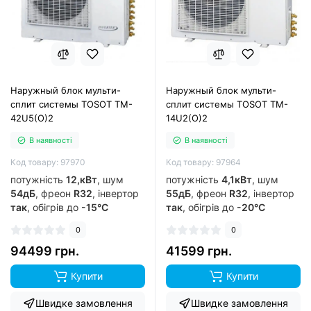
Наружный блок мульти-
Наружный блок мульти-
сплит системы TOSOT TM-
сплит системы TOSOT TM-
42U5(O)2
14U2(O)2
В наявності
В наявності
Код товару: 97970
Код товару: 97964
потужність
12,кВт
, шум
потужність
4,1кВт
, шум
54дБ
, фреон
R32
, інвертор
55дБ
, фреон
R32
, інвертор
так
, обігрів до
-15°C
так
, обігрів до
-20°C
0
0
94499 грн.
41599 грн.
Купити
Купити
Швидке замовлення
Швидке замовлення