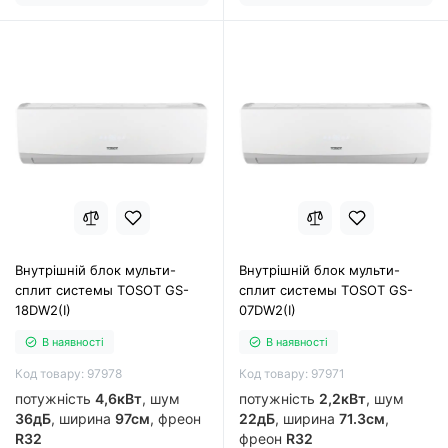
Внутрішній блок мульти-
Внутрішній блок мульти-
сплит системы TOSOT GS-
сплит системы TOSOT GS-
18DW2(I)
07DW2(I)
В наявності
В наявності
Код товару: 97978
Код товару: 97971
потужність
4,6кВт
, шум
потужність
2,2кВт
, шум
36дБ
, ширина
97см
, фреон
22дБ
, ширина
71.3см
,
R32
фреон
R32