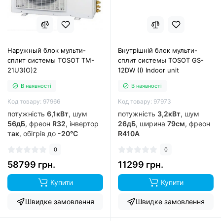
Наружный блок мульти-
Внутрішній блок мульти-
сплит системы TOSOT TM-
сплит системы TOSOT GS-
21U3(O)2
12DW (I) Indoor unit
В наявності
В наявності
Код товару: 97966
Код товару: 97973
потужність
6,1кВт
, шум
потужність
3,2кВт
, шум
56дБ
, фреон
R32
, інвертор
26дБ
, ширина
79см
, фреон
так
, обігрів до
-20°C
R410A
0
0
58799 грн.
11299 грн.
Купити
Купити
Швидке замовлення
Швидке замовлення