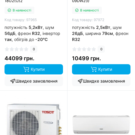
18U2(O)2
09DW2(I)
В наявності
В наявності
Код товару: 97965
Код товару: 97972
потужність
5,2кВт
, шум
потужність
2,5кВт
, шум
56дБ
, фреон
R32
, інвертор
26дБ
, ширина
79см
, фреон
так
, обігрів до
-20°C
R32
0
0
44099 грн.
10499 грн.
Купити
Купити
Швидке замовлення
Швидке замовлення