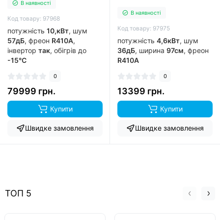
В наявності
В наявності
Код товару: 97968
Код товару: 97975
потужність
10,кВт
, шум
57дБ
, фреон
R410A
,
потужність
4,6кВт
, шум
інвертор
так
, обігрів до
36дБ
, ширина
97см
, фреон
-15°C
R410A
0
0
79999 грн.
13399 грн.
Купити
Купити
Швидке замовлення
Швидке замовлення
ТОП 5