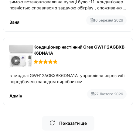
зимою встановлювали на вулиці було -11 кондиціонер
повністью справився з задачою обігріву , споживання
приблизно 200-500 ват після нагрівання та підтримки
температури
16 Березня 2026
Ваня
Кондиціонер настінний Gree GWH12AGBXB-
K6DNA1A
в моделі GWH12AGBXBK6DNA1A управління через wifi
передбачено заводом виробником
27 Лютого 2026
Адмін
Показати ще