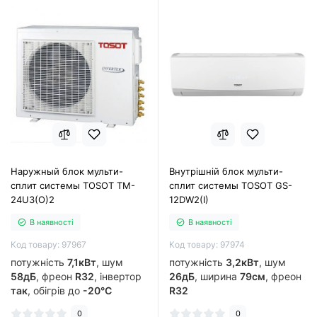
Наружный блок мульти-
Внутрішній блок мульти-
сплит системы TOSOT TM-
сплит системы TOSOT GS-
24U3(O)2
12DW2(I)
В наявності
В наявності
Код товару: 97967
Код товару: 97974
потужність
7,1кВт
, шум
потужність
3,2кВт
, шум
58дБ
, фреон
R32
, інвертор
26дБ
, ширина
79см
, фреон
так
, обігрів до
-20°C
R32
0
0