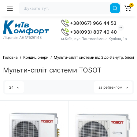
0
+38(067) 966 44 53
+38(093) 807 40 40
Ліцензія AE №526143
м.Київ, вул Пантелеймона Куліша, 1а
Головна
Кондиціонери
Мульти-спліт системи від 2 до 6 внутр. блоків
Мульти-спліт системи TOSOT
24
за рейтенгом