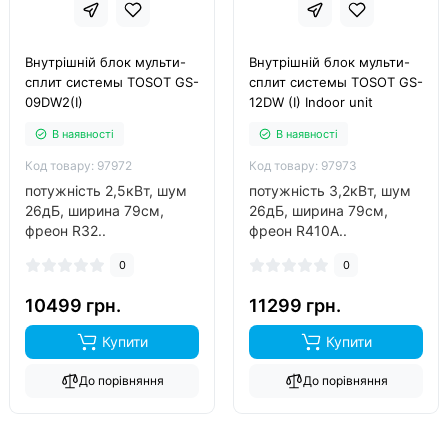
Внутрішній блок мульти-
Внутрішній блок мульти-
сплит системы TOSOT GS-
сплит системы TOSOT GS-
09DW2(I)
12DW (I) Indoor unit
В наявності
В наявності
Код товару: 97972
Код товару: 97973
потужність 2,5кВт, шум
потужність 3,2кВт, шум
26дБ, ширина 79см,
26дБ, ширина 79см,
фреон R32..
фреон R410A..
0
0
10499 грн.
11299 грн.
Купити
Купити
До порівняння
До порівняння