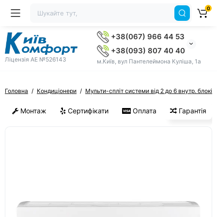
0
+38(067) 966 44 53
+38(093) 807 40 40
Ліцензія AE №526143
м.Київ, вул Пантелеймона Куліша, 1а
Головна
Кондиціонери
Мульти-спліт системи від 2 до 6 внутр. блоків
Монтаж
Сертифікати
Оплата
Гарантія