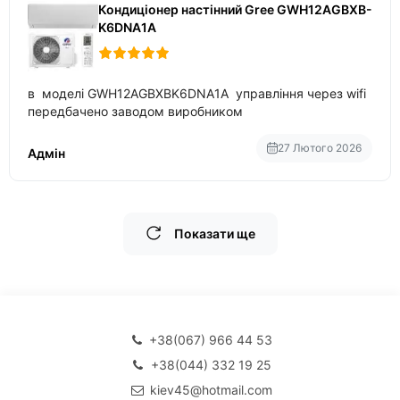
Кондиціонер настінний Gree GWH12AGBXB-
K6DNA1A
в моделі GWH12AGBXBK6DNA1A управління через wifi
передбачено заводом виробником
27 Лютого 2026
Адмін
Показати ще
+38(067) 966 44 53
+38(044) 332 19 25
kiev45@hotmail.com