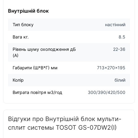
Внутрішній блок
Тип блоку
настінний
Вага кг.
8.5
Рівень шуму охолодження дБ
22-36
(А)
Габарити (Ш*В*Г) мм
713×270×195
Колір
білий
Витрата повітря м3/год
300/390/420/500
Відгуки про Внутрішній блок мульти-
сплит системы TOSOT GS-07DW2(I)