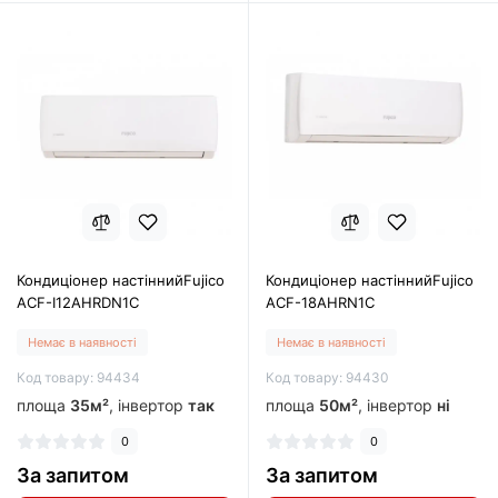
Кондиціонер настіннийFujico
Кондиціонер настіннийFujico
ACF-I12AHRDN1C
ACF-18AHRN1С
Немає в наявності
Немає в наявності
Код товару: 94434
Код товару: 94430
площа
35м²
, інвертор
так
площа
50м²
, інвертор
ні
0
0
За запитом
За запитом