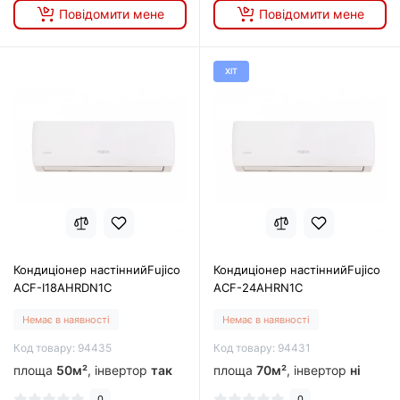
Повідомити мене
Повідомити мене
ХІТ
Кондиціонер настіннийFujico
Кондиціонер настіннийFujico
ACF-I18AHRDN1C
ACF-24AHRN1С
Немає в наявності
Немає в наявності
Код товару: 94435
Код товару: 94431
площа
50м²
, інвертор
так
площа
70м²
, інвертор
ні
0
0