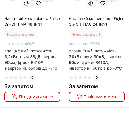
Настінний кондиціонер Fujico
Настінний кондиціонер Fujico
On-Off FMA-18HRN1
On-Off FMA-24HRN1
Немає в наявності
Немає в наявності
Код товару: 96937
Код товару: 96938
площа
50м²
, потужність
площа
70м²
, потужність
5,2кВт
, шум
38дБ
, ширина
7,0кВт
, шум
39дБ
, ширина
90см
, фреон
R410A
,
90см
, фреон
R410A
,
інвертор
ні
, обігрів до
-7°C
інвертор
ні
, обігрів до
-7°C
0
0
За запитом
За запитом
Повідомити мене
Повідомити мене