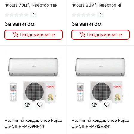
площа
70м²
, інвертор
так
площа
20м²
, інвертор
ні
0
0
За запитом
За запитом
Повідомити мене
Повідомити мене
Настінний кондиціонер Fujico
Настінний кондиціонер Fujico
On-Off FMA-09HRN1
On-Off FMA-12HRN1