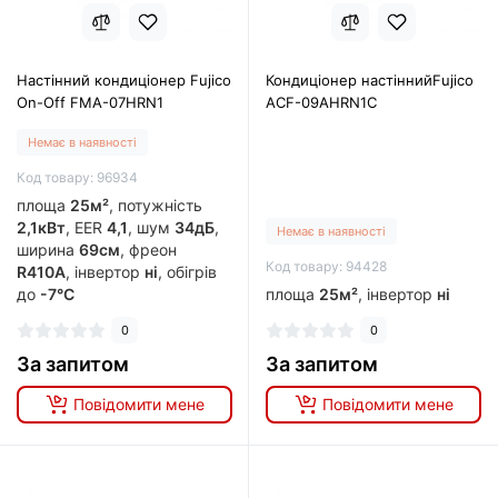
Настінний кондиціонер Fujico
Кондиціонер настіннийFujico
On-Off FMA-07HRN1
ACF-09AHRN1C
Немає в наявності
Код товару: 96934
площа
25м²
, потужність
2,1кВт
, EER
4,1
, шум
34дБ
,
Немає в наявності
ширина
69см
, фреон
Код товару: 94428
R410A
, інвертор
ні
, обігрів
до
-7°C
площа
25м²
, інвертор
ні
0
0
За запитом
За запитом
Повідомити мене
Повідомити мене