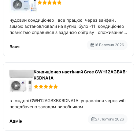
чудовий кондиціонер , все працює через вайфай .
зимою встановлювали на вулиці було -11 кондиціонер
повністью справився з задачою обігріву , споживання
приблизно 200-500 ват після нагрівання та підтримки
температури
16 Березня 2026
Ваня
Кондиціонер настінний Gree GWH12AGBXB-
K6DNA1A
в моделі GWH12AGBXBK6DNA1A управління через wifi
передбачено заводом виробником
27 Лютого 2026
Адмін