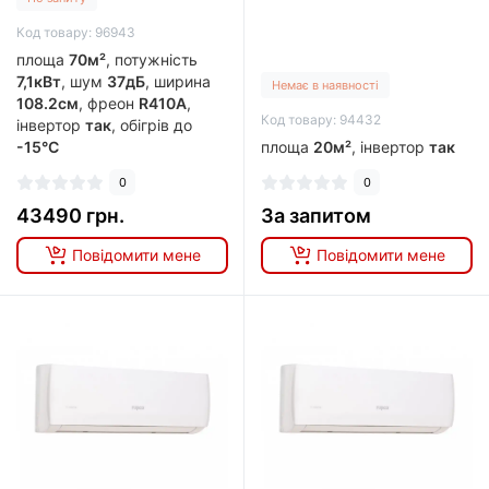
Код товару: 96943
площа
70м²
, потужність
7,1кВт
, шум
37дБ
, ширина
Немає в наявності
108.2см
, фреон
R410A
,
Код товару: 94432
інвертор
так
, обігрів до
-15°C
площа
20м²
, інвертор
так
0
0
43490 грн.
За запитом
Повідомити мене
Повідомити мене