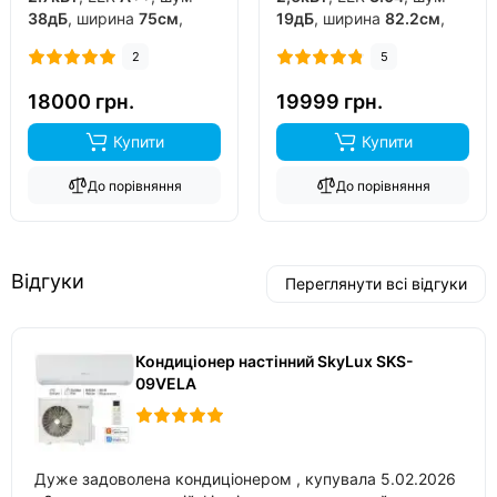
38дБ
, ширина
75см
,
19дБ
, ширина
82.2см
,
фреон
R32
, виробник
фреон
R32
, виробник
2
5
китай
, інвертор
так
,
китай
, інвертор
так
,
обігрів до
-15°C
..
обігрів до
-20°C
..
18000 грн.
19999 грн.
Купити
Купити
До порівняння
До порівняння
Відгуки
Переглянути всі відгуки
Кондиціонер настінний SkyLux SKS-
09VELA
Дуже задоволена кондиціонером , купувала 5.02.2026