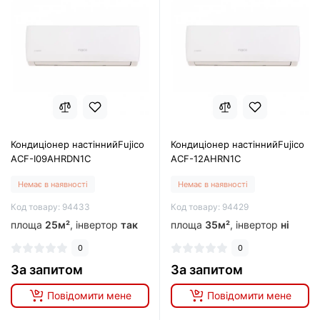
Кондиціонер настіннийFujico
Кондиціонер настіннийFujico
ACF-I09AHRDN1C
ACF-12AHRN1С
Немає в наявності
Немає в наявності
Код товару: 94433
Код товару: 94429
площа
25м²
, інвертор
так
площа
35м²
, інвертор
ні
0
0
За запитом
За запитом
Повідомити мене
Повідомити мене