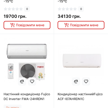
-15°C
-15°C
0
0
19700 грн.
34130 грн.
Повідомити мене
Повідомити мене
Настінний кондиціонер Fujico
Кондиціонер настіннийFujico
DC Inverter FMA-24HRDN1
ACF-I07AHRDN1C
По запиту