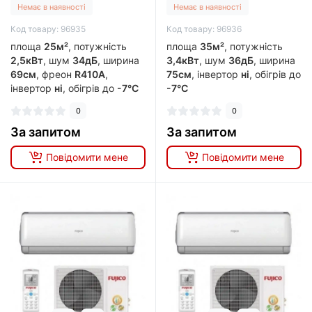
Немає в наявності
Немає в наявності
Код товару: 96935
Код товару: 96936
площа
25м²
, потужність
площа
35м²
, потужність
2,5кВт
, шум
34дБ
, ширина
3,4кВт
, шум
36дБ
, ширина
69см
, фреон
R410A
,
75см
, інвертор
ні
, обігрів до
інвертор
ні
, обігрів до
-7°C
-7°C
0
0
За запитом
За запитом
Повідомити мене
Повідомити мене