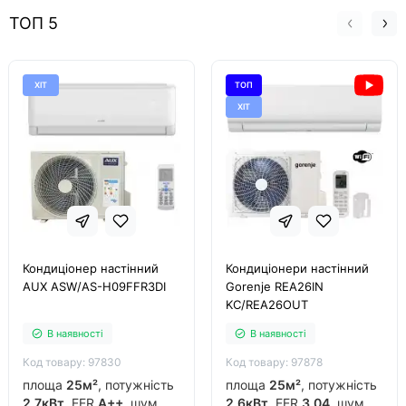
ТОП 5
ХІТ
ТОП
ХІТ
Кондиціонер настінний
Кондиціонери настінний
AUX ASW/AS-H09FFR3DI
Gorenje REA26IN
KC/REA26OUT
В наявності
В наявності
Код товару: 97830
Код товару: 97878
площа
25м²
, потужність
площа
25м²
, потужність
2.7кВт
, EER
A++
, шум
2,6кВт
, EER
3.04
, шум