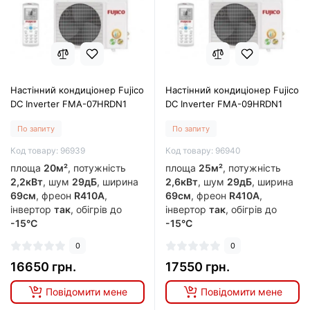
Настінний кондиціонер Fujico
Настінний кондиціонер Fujico
DC Inverter FMA-07HRDN1
DC Inverter FMA-09HRDN1
По запиту
По запиту
Код товару: 96939
Код товару: 96940
площа
20м²
, потужність
площа
25м²
, потужність
2,2кВт
, шум
29дБ
, ширина
2,6кВт
, шум
29дБ
, ширина
69см
, фреон
R410A
,
69см
, фреон
R410A
,
інвертор
так
, обігрів до
інвертор
так
, обігрів до
-15°C
-15°C
0
0
16650 грн.
17550 грн.
Повідомити мене
Повідомити мене