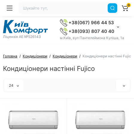
0
+38(067) 966 44 53
+38(093) 807 40 40
Ліцензія AE №526143
м.Київ, вул Пантелеймона Куліша, 1а
Головна
Кондиціонери
Кондиціонери
Кондиціонери настінні Fujico
Кондиціонери настінні Fujico
24