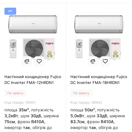
ХІТ
Настінний кондиціонер Fujico
Настінний кондиціонер Fujico
DC Inverter FMA-12HRDN1
DC Inverter FMA-18HRDN1
По запиту
По запиту
Код товару: 96941
Код товару: 96942
площа
35м²
, потужність
площа
50м²
, потужність
3,2кВт
, шум
30дБ
, ширина
5,0кВт
, шум
33дБ
, ширина
75см
, фреон
R410A
,
83.7см
, фреон
R410A
,
інвертор
так
, обігрів до
інвертор
так
, обігрів до