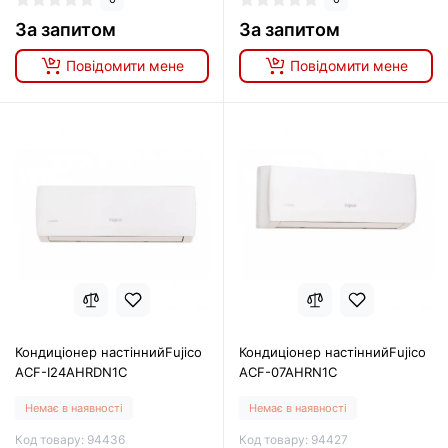
За запитом
За запитом
Повідомити мене
Повідомити мене
Кондиціонер настіннийFujico
Кондиціонер настіннийFujico
ACF-I24AHRDN1C
ACF-07AHRN1C
Немає в наявності
Немає в наявності
Код товару: 94436
Код товару: 94427