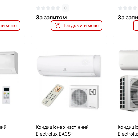
0
За запитом
За зап
ти мене
Повідомити мене
ний
Кондиціонер настінний
Кондиціо
Electrolux EACS-
Electrolu