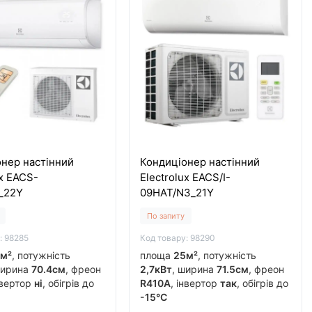
нер настінний
Кондиціонер настінний
ux EACS-
Electrolux EACS/I-
_22Y
09HAT/N3_21Y
По запиту
: 98285
Код товару: 98290
м²
, потужність
площа
25м²
, потужність
ширина
70.4см
, фреон
2,7кВт
, ширина
71.5см
, фреон
нвертор
ні
, обігрів до
R410A
, інвертор
так
, обігрів до
-15°C