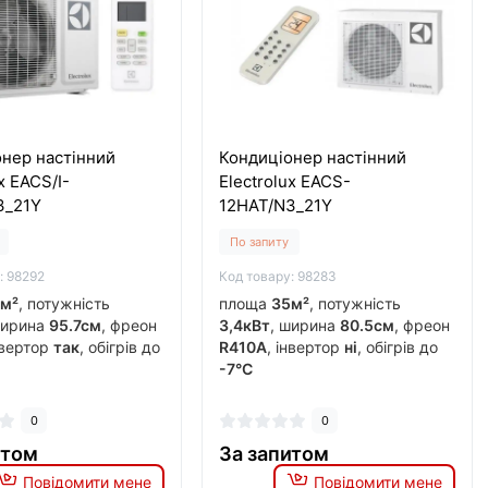
нер настінний
Кондиціонер настінний
x EACS/I-
Electrolux EACS-
3_21Y
12HAT/N3_21Y
По запиту
: 98292
Код товару: 98283
м²
, потужність
площа
35м²
, потужність
ширина
95.7см
, фреон
3,4кВт
, ширина
80.5см
, фреон
нвертор
так
, обігрів до
R410A
, інвертор
ні
, обігрів до
-7°C
0
0
итом
За запитом
Повідомити мене
Повідомити мене