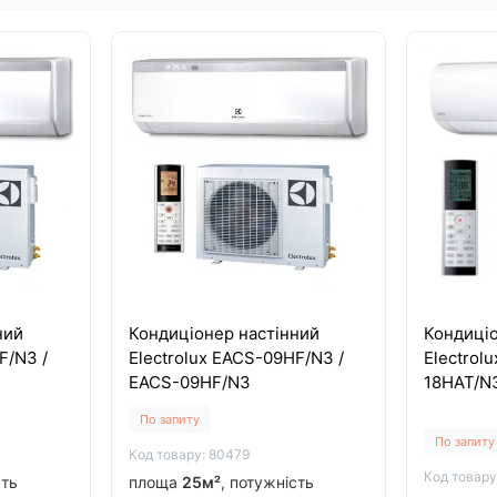
ний
Кондиціонер настінний
Кондиціо
F/N3 /
Electrolux EACS-09HF/N3 /
Electrol
EACS-09HF/N3
18HAT/N
По запиту
По запиту
Код товару: 80479
Код товару
сть
площа
25м²
, потужність