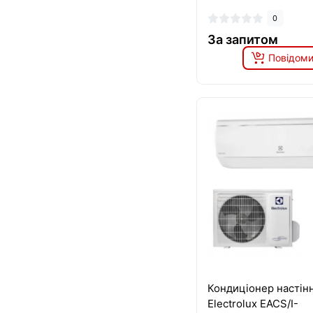
0
За запитом
Повідоми
Кондиціонер настін
Electrolux EACS/I-