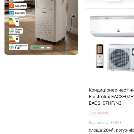
Кондиціонер настін
Electrolux EACS-07H
EACS-07HF/N3
По запиту
Код товару: 80478
площа
20м²
, потужні