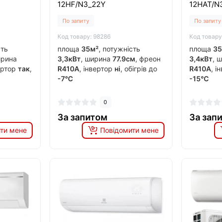
12HF/N3_22Y
12HAT/N
По запиту
По запиту
Код товару: 98286
Код товару
сть
площа
35м²
, потужність
площа
35
ирина
3,3кВт
, ширина
77.9см
, фреон
3,4кВт
, 
вертор
так
,
R410A
, інвертор
ні
, обігрів до
R410A
, і
-7°C
-15°C
0
За запитом
За зап
ти мене
Повідомити мене