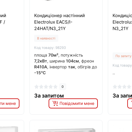
ний
Кондиціонер настінний
Кондиціо
F /
Electrolux EACS/I-
Electrol
24HAT/N3_21Y
N3_21Y
В наявності
Код товару: 98293
площа
70м²
, потужність
По запиту
7,2кВт
, ширина
104см
, фреон
Код товару
R410A
, інвертор
так
, обігрів до
-15°C
..
0
За запитом
За зап
ти мене
Повідомити мене