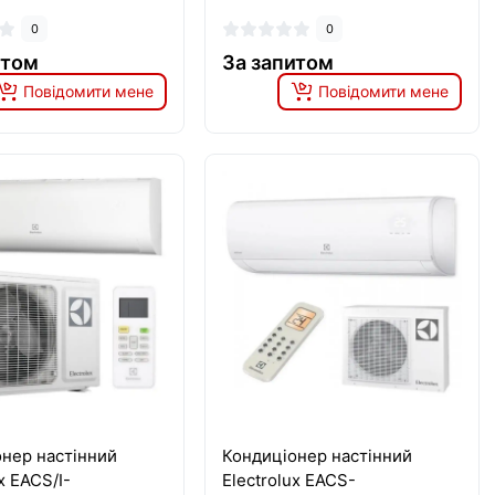
0
0
итом
За запитом
Повідомити мене
Повідомити мене
нер настінний
Кондиціонер настінний
x EACS/I-
Electrolux EACS-