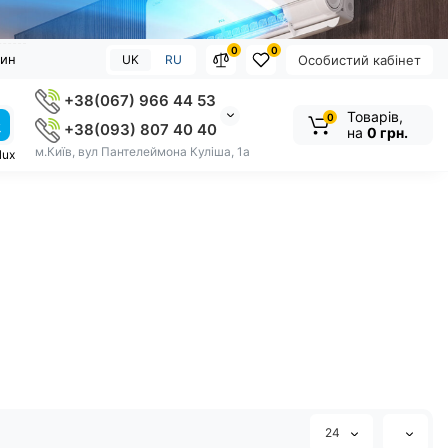
0
0
зин
UK
RU
Особистий кабінет
+38(067) 966 44 53
Товарів,
0
+38(093) 807 40 40
на
0 грн.
м.Київ, вул Пантелеймона Куліша, 1а
lux
24