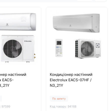
нер настінний
Кондиціонер настінний
ux EACS-
Electrolux EACS-07HF /
3_21Y
N3_21Y
По запиту
: 97599
Код товару: 94168