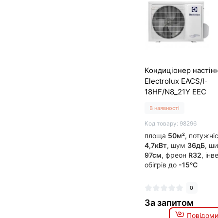
Кондиціонер настін
Electrolux EACS/I-
18HF/N8_21Y EEC
В наявності
Код товару: 98296
площа
50м²
, потужні
4,7кВт
, шум
36дБ
, ш
97см
, фреон
R32
, ін
обігрів до
-15°C
0
За запитом
Повідоми