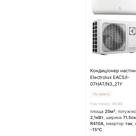
Кондиціонер настін
Electrolux EACS/I-
07HAT/N3_21Y
По запиту
Код товару: 98289
площа
20м²
, потужні
2,1кВт
, ширина
71.5с
R410A
, інвертор
так
,
-15°C