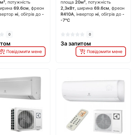
м²
, потужність
площа
20м²
, потужність
ширина
69.6см
, фреон
2,3кВт
, ширина
69.6см
, фреон
нвертор
ні
, обігрів до
-
R410A
, інвертор
ні
, обігрів до
-
-7°C
0
0
итом
За запитом
Повідомити мене
Повідомити мене