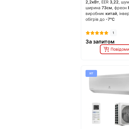
2,2кВт
, EER
3,22
, шу
ширина
73см
, фреон
виробник
китай
, інв
обігрів до
-7°C
1
За запитом
Повідоми
ХІТ