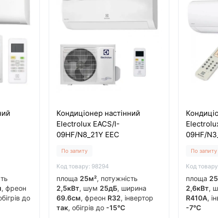
ний
Кондиціонер настінний
Кондиціо
Electrolux EACS/I-
Electrol
09HF/N8_21Y EEC
09HF/N3
По запиту
По запиту
Код товару: 98294
Код товару
сть
площа
25м²
, потужність
площа
25
м
, фреон
2,5кВт
, шум
25дБ
, ширина
2,6кВт
, 
 обігрів до
69.6см
, фреон
R32
, інвертор
R410A
, і
так
, обігрів до
-15°C
-7°C