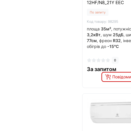
12HF/N8_21Y EEC
По запиту
Код товару: 98295
площа
35м²
, потужні
3,2кВт
, шум
25дБ
, ш
77см
, фреон
R32
, ін
обігрів до
-15°C
0
За запитом
Повідоми