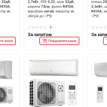
м
32дБ
,
2,7кВт
, EER
3,22
, шум
32дБ
,
площа
20
R410A
,
ширина
73см
, фреон
R410A
,
2,3кВт
, 
ертор
ні
,
виробник
китай
, інвертор
ні
,
R410A
, і
обігрів до
-7°C
-7°C
0
За запитом
За зап
ти мене
Повідомити мене