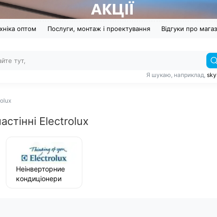
хніка оптом
Послуги, монтаж і проектування
Відгуки про мага
Я шукаю, наприклад,
sky
olux
стінні Electrolux
Неінверторние
кондиціонери
настінні
Electrolux