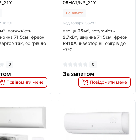
3_21Y
09HAT/N3_21Y
По запиту
: 98291
Код товару: 98282
м²
, потужність
площа
25м²
, потужність
ширина
71.5см
, фреон
2,7кВт
, ширина
71.5см
, фреон
нвертор
так
, обігрів до
R410A
, інвертор
ні
, обігрів до
-7°C
0
0
итом
За запитом
Повідомити мене
Повідомити мене