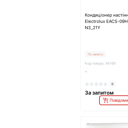
Кондиціонер настін
Electrolux EACS-09H
N3_21Y
По запиту
Код товару: 94169
..
0
За запитом
Повідоми