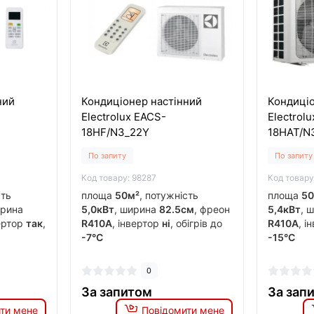
ний
Кондиціонер настінний
Кондиціо
Electrolux EACS-
Electrolu
18HF/N3_22Y
18HAT/N
По запиту
По запиту
Код товару: 98287
Код товару
сть
площа
50м²
, потужність
площа
50
ирина
5,0кВт
, ширина
82.5см
, фреон
5,4кВт
, 
вертор
так
,
R410A
, інвертор
ні
, обігрів до
R410A
, і
-7°C
-15°C
0
За запитом
За зап
ти мене
Повідомити мене