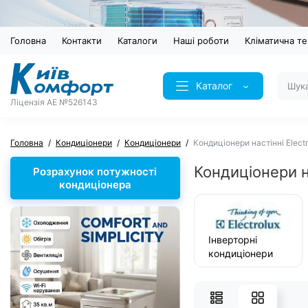
Головна
Контакти
Каталоги
Наші роботи
Кліматична те
Каталог
Ліцензія AE №526143
Головна
Кондиціонери
Кондиціонери
Кондиціонери настінні Electr
Кондиціонери на
Розрахунок потужності
кондиціонера
Інверторні
кондиціонери
настінні
Electrolux