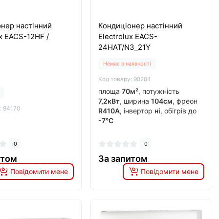
нер настінний
Кондиціонер настінний
ux EACS-12HF /
Electrolux EACS-
24HAT/N3_21Y
Немає в наявності
Код товару: 98284
площа
70м²
, потужність
7,2кВт
, ширина
104см
, фреон
: 94170
R410A
, інвертор
ні
, обігрів до
-7°C
0
0
итом
За запитом
Повідомити мене
Повідомити мене