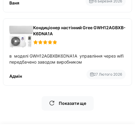
температури
16 Березня 2026
Ваня
Кондиціонер настінний Gree GWH12AGBXB-
K6DNA1A
в моделі GWH12AGBXBK6DNA1A управління через wifi
передбачено заводом виробником
27 Лютого 2026
Адмін
Показати ще