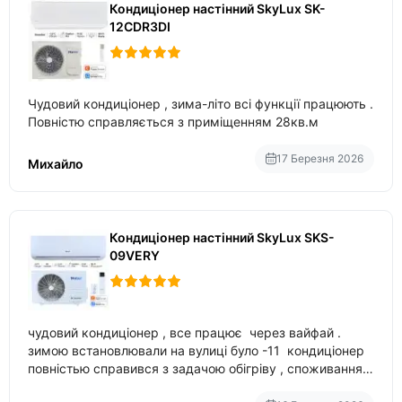
Кондиціонер настінний SkyLux SK-
12CDR3DI
Чудовий кондиціонер , зима-літо всі функції працюють .
Повністю справляється з приміщенням 28кв.м
17 Березня 2026
Михайло
Кондиціонер настінний SkyLux SKS-
09VERY
чудовий кондиціонер , все працює через вайфай .
зимою встановлювали на вулиці було -11 кондиціонер
повністью справився з задачою обігріву , споживання
приблизно 200-500 ват після нагрівання та підтримки