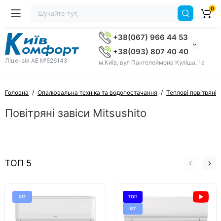
0
+38(067) 966 44 53
+38(093) 807 40 40
Ліцензія AE №526143
м.Київ, вул Пантелеймона Куліша, 1а
Головна
Опалювальна техніка та водопостачання
Теплові повітряні 
Повітряні завіси Mitsushito
ТОП 5
ХІТ
ТОП
ХІТ