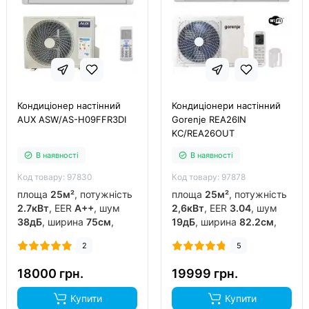
Кондиціонер настінний
Кондиціонери настінний
AUX ASW/AS-H09FFR3DI
Gorenje REA26IN
KC/REA26OUT
В наявності
В наявності
Код товару: 97830
Код товару: 97878
площа
25м²
, потужність
площа
25м²
, потужність
2.7кВт
, EER
A++
, шум
2,6кВт
, EER
3.04
, шум
38дБ
, ширина
75см
,
19дБ
, ширина
82.2см
,
фреон
R32
, виробник
фреон
R32
, виробник
2
5
китай
, інвертор
так
,
китай
, інвертор
так
,
обігрів до
-15°C
..
обігрів до
-20°C
..
18000 грн.
19999 грн.
Купити
Купити