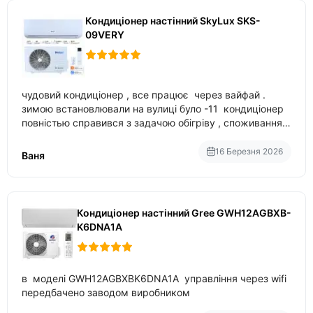
Кондиціонер настінний SkyLux SKS-
09VERY
чудовий кондиціонер , все працює через вайфай .
зимою встановлювали на вулиці було -11 кондиціонер
повністью справився з задачою обігріву , споживання
приблизно 200-500 ват після нагрівання та підтримки
температури
16 Березня 2026
Ваня
Кондиціонер настінний Gree GWH12AGBXB-
K6DNA1A
в моделі GWH12AGBXBK6DNA1A управління через wifi
передбачено заводом виробником