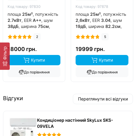
Код товару: 97830
Код товару: 97878
площа
25м²
, потужність
площа
25м²
, потужність
2.7кВт
, EER
A++
, шум
2,6кВт
, EER
3.04
, шум
38дБ
, ширина
75см
,
19дБ
, ширина
82.2см
,
фреон
R32
, виробник
фреон
R32
, виробник
2
5
китай
, інвертор
так
,
китай
, інвертор
так
,
обігрів до
-15°C
..
обігрів до
-20°C
..
18000 грн.
19999 грн.
Фільтр
Купити
Купити
До порівняння
До порівняння
Відгуки
Переглянути всі відгуки
Кондиціонер настінний SkyLux SKS-
09VELA