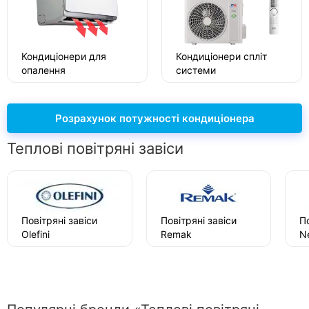
Кондиціонери для
Кондиціонери спліт
опалення
системи
Розрахунок потужності кондиціонера
Теплові повітряні завіси
Повітряні завіси
Повітряні завіси
По
Olefini
Remak
N