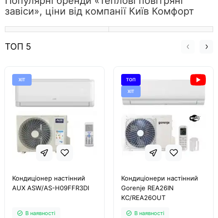
Популярні бренди «Теплові повітряні
завіси», ціни від компанії Київ Комфорт
ТОП 5
ХІТ
ТОП
ХІТ
Кондиціонер настінний
Кондиціонери настінний
AUX ASW/AS-H09FFR3DI
Gorenje REA26IN
KC/REA26OUT
В наявності
В наявності