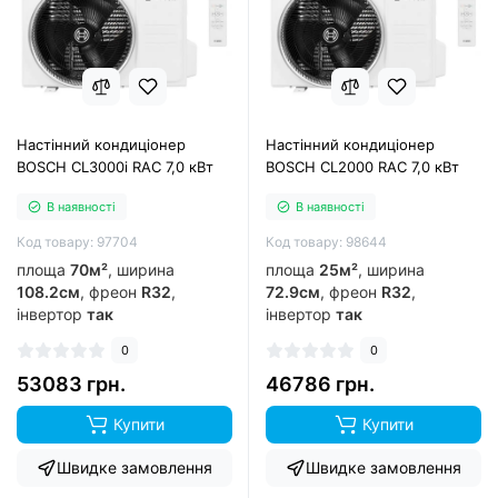
Настінний кондиціонер
Настінний кондиціонер
BOSCH CL3000i RAC 7,0 кВт
BOSCH CL2000 RAC 7,0 кВт
В наявності
В наявності
Код товару: 97704
Код товару: 98644
площа
70м²
, ширина
площа
25м²
, ширина
108.2см
, фреон
R32
,
72.9см
, фреон
R32
,
інвертор
так
інвертор
так
0
0
53083 грн.
46786 грн.
Купити
Купити
Швидке замовлення
Швидке замовлення