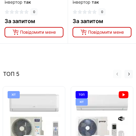
інвертор
так
інвертор
так
0
0
За запитом
За запитом
Повідомити мене
Повідомити мене
ТОП 5
ХІТ
ТОП
ХІТ