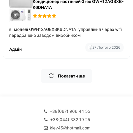
Кондиціонер настінний Gree GWH12AGBXB-
K6DNA1A
в моделі GWH12AGBXBK6DNA1A управління через wifi
передбачено заводом виробником
27 Лютого 2026
Адмін
Показати ще
+38(067) 966 44 53
+38(044) 332 19 25
kiev45@hotmail.com