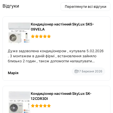
Відгуки
Переглянути всі відгуки
Кондиціонер настінний SkyLux SKS-
09VELA
Дуже задоволена кондиціонером , купувала 5.02.2026
. З монтажем в даній фірмі , встановлення зайняло
близько 2 годин , також допомогли налаштувати
вбудований в нього вайфай .
17 Березня 2026
Марія
Кондиціонер настінний SkyLux SK-
12CDR3DI