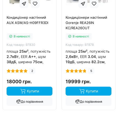
Кондиціонер настінний
Кондиціонери настінний
AUX ASW/AS-H09FFR3DI
Gorenje REA26IN
KC/REA26OUT
В наявності
В наявності
Код товару: 97830
Код товару: 97878
площа
25м²
, потужність
площа
25м²
, потужність
2.7кВт
, EER
A++
, шум
2,6кВт
, EER
3.04
, шум
38дБ
, ширина
75см
,
19дБ
, ширина
82.2см
,
фреон
R32
, виробник
фреон
R32
, виробник
2
5
китай
, інвертор
так
,
китай
, інвертор
так
,
обігрів до
-15°C
..
обігрів до
-20°C
..
18000 грн.
19999 грн.
Купити
Купити
До порівняння
До порівняння