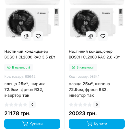
Настінний кондиціонер
Настінний кондиціонер
BOSCH CL2000 RAC 3,5 кВт
BOSCH CL2000 RAC 2,6 кВт
В наявності
В наявності
Код товару: 98642
Код товару: 98641
площа
25м²
, ширина
площа
25м²
, ширина
72.9см
, фреон
R32
,
72.9см
, фреон
R32
,
інвертор
так
інвертор
так
0
0
21178 грн.
20023 грн.
Купити
Купити