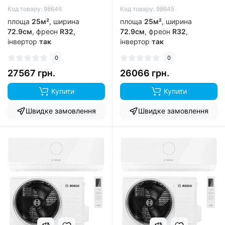
Код товару: 98646
Код товару: 98645
площа
25м²
, ширина
площа
25м²
, ширина
72.9см
, фреон
R32
,
72.9см
, фреон
R32
,
інвертор
так
інвертор
так
0
0
27567 грн.
26066 грн.
Купити
Купити
Швидке замовлення
Швидке замовлення