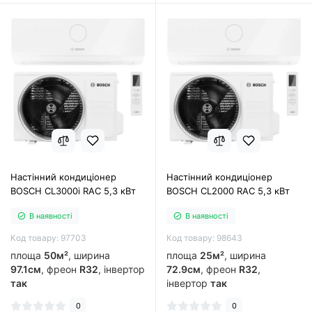
Настінний кондиціонер
Настінний кондиціонер
BOSCH CL3000i RAC 5,3 кВт
BOSCH CL2000 RAC 5,3 кВт
В наявності
В наявності
Код товару: 97703
Код товару: 98643
площа
50м²
, ширина
площа
25м²
, ширина
97.1см
, фреон
R32
, інвертор
72.9см
, фреон
R32
,
так
інвертор
так
0
0