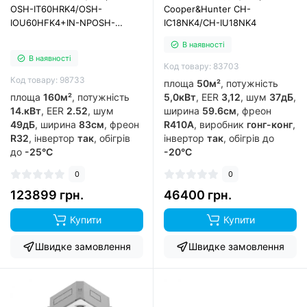
OSH-IT60HRK4/OSH-
Cooper&Hunter CH-
IOU60HFK4+IN-NPOSH-
IC18NK4/CH-IU18NK4
IT60HRV / OSH-IOU60HFV +
В наявності
PIV-01
В наявності
Код товару: 83703
Код товару: 98733
площа
50м²
, потужність
площа
160м²
, потужність
5,0кВт
, EER
3,12
, шум
37дБ
,
14.кВт
, EER
2.52
, шум
ширина
59.6см
, фреон
49дБ
, ширина
83см
, фреон
R410A
, виробник
гонг-конг
,
R32
, інвертор
так
, обігрів
інвертор
так
, обігрів до
до
-25°C
-20°C
0
0
123899 грн.
46400 грн.
Купити
Купити
Швидке замовлення
Швидке замовлення