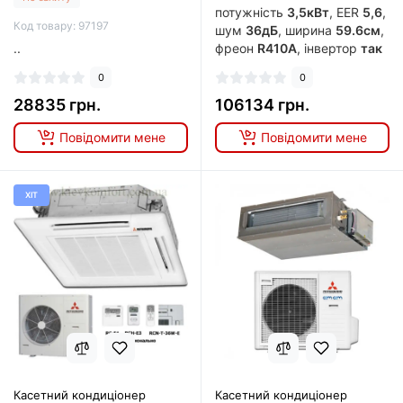
потужність
3,5кВт
, EER
5,6
,
Код товару: 97197
шум
36дБ
, ширина
59.6см
,
..
фреон
R410A
, інвертор
так
0
0
28835 грн.
106134 грн.
Повідомити мене
Повідомити мене
ХІТ
Касетний кондиціонер
Касетний кондиціонер