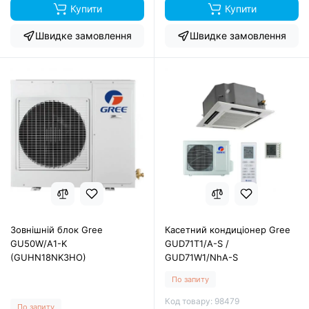
Купити
Купити
Швидке замовлення
Швидке замовлення
Зовнішній блок Gree
Касетний кондиціонер Gree
GU50W/A1-K
GUD71T1/A-S /
(GUHN18NK3HO)
GUD71W1/NhA-S
По запиту
Код товару: 98479
По запиту