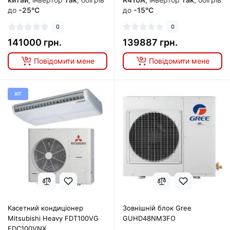
до
-25°C
до
-15°C
0
0
141000 грн.
139887 грн.
Повідомити мене
Повідомити мене
ХІТ
Касетний кондиціонер
Зовнішній блок Gree
Mitsubishi Heavy FDT100VG
GUHD48NM3FO
FDC100VNX