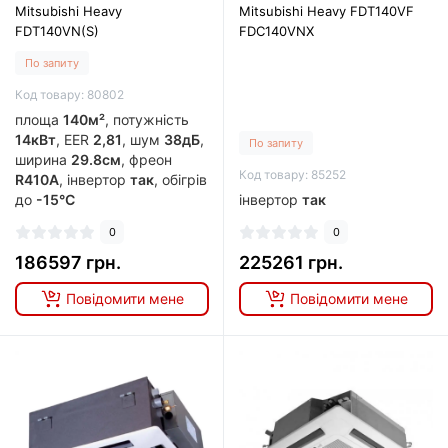
Mitsubishi Heavy
Mitsubishi Heavy FDT140VF
FDT140VN(S)
FDC140VNX
По запиту
Код товару: 80802
площа
140м²
, потужність
14кВт
, EER
2,81
, шум
38дБ
,
По запиту
ширина
29.8см
, фреон
Код товару: 85252
R410A
, інвертор
так
, обігрів
до
-15°C
інвертор
так
0
0
186597 грн.
225261 грн.
Повідомити мене
Повідомити мене