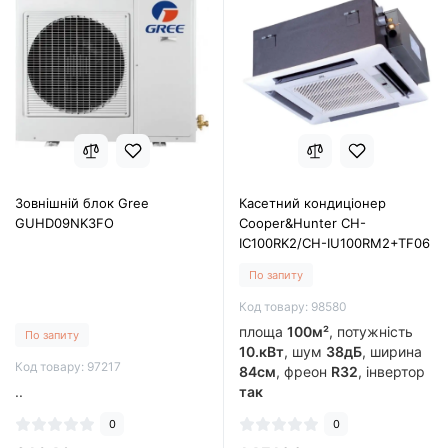
Зовнішній блок Gree
Касетний кондиціонер
GUHD09NK3FO
Cooper&Hunter CH-
IC100RK2/CH-IU100RM2+TF06
По запиту
Код товару: 98580
площа
100м²
, потужність
По запиту
10.кВт
, шум
38дБ
, ширина
Код товару: 97217
84см
, фреон
R32
, інвертор
..
так
0
0