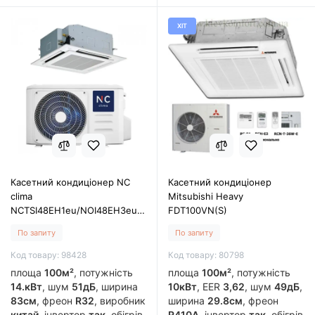
ХІТ
Касетний кондиціонер NC
Касетний кондиціонер
clima
Mitsubishi Heavy
NCTSI48EH1eu/NOI48EH3eu/NCP-
FDT100VN(S)
24-60EHeu
По запиту
По запиту
Код товару: 98428
Код товару: 80798
площа
100м²
, потужність
площа
100м²
, потужність
14.кВт
, шум
51дБ
, ширина
10кВт
, EER
3,62
, шум
49дБ
,
83см
, фреон
R32
, виробник
ширина
29.8см
, фреон
китай
, інвертор
так
, обігрів
R410A
, інвертор
так
, обігрів