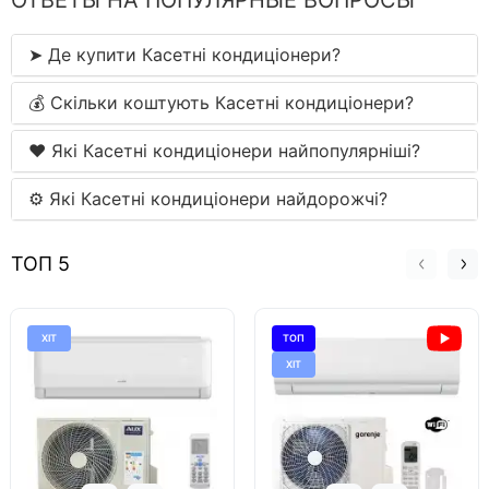
ОТВЕТЫ НА ПОПУЛЯРНЫЕ ВОПРОСЫ
➤ Де купити Касетні кондиціонери?
💰 Скільки коштують Касетні кондиціонери?
❤️ Які Касетні кондиціонери найпопулярніші?
⚙ Які Касетні кондиціонери найдорожчі?
ТОП 5
ХІТ
ТОП
ХІТ