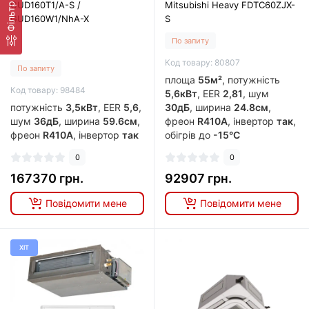
GUD160T1/A-S /
Mitsubishi Heavy FDTC60ZJX-
Фільтр
GUD160W1/NhA-X
S
По запиту
Код товару: 80807
По запиту
площа
55м²
, потужність
Код товару: 98484
5,6кВт
, EER
2,81
, шум
потужність
3,5кВт
, EER
5,6
,
30дБ
, ширина
24.8см
,
шум
36дБ
, ширина
59.6см
,
фреон
R410A
, інвертор
так
,
фреон
R410A
, інвертор
так
обігрів до
-15°C
0
0
167370 грн.
92907 грн.
Повідомити мене
Повідомити мене
ХІТ