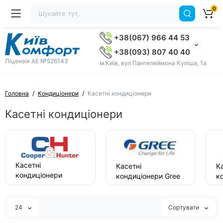
0
+38(067) 966 44 53
+38(093) 807 40 40
Ліцензія AE №526143
м.Київ, вул Пантелеймона Куліша, 1а
Головна
Кондиціонери
Касетні кондиціонери
Касетні кондиціонери
Касетні
Касетні
К
кондиціонери
кондиціонери Gree
к
Cooper & Hunter
24
Сортувати