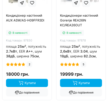
Кондиціонер настінний
Кондиціонери настінний
AUX ASW/AS-H09FFR3DI
Gorenje REA26IN
KC/REA26OUT
В наявності
В наявності
Код товару: 97830
Код товару: 97878
площа
25м²
, потужність
площа
25м²
, потужність
2.7кВт
, EER
A++
, шум
2,6кВт
, EER
3.04
, шум
38дБ
, ширина
75см
,
19дБ
, ширина
82.2см
,
фреон
R32
, виробник
фреон
R32
, виробник
2
5
китай
, інвертор
так
,
китай
, інвертор
так
,
обігрів до
-15°C
..
обігрів до
-20°C
..
18000 грн.
19999 грн.
Купити
Купити
До порівняння
До порівняння