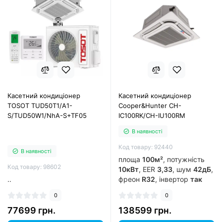
Касетний кондиціонер
Касетний кондиціонер
TOSOT TUD50T1/A1-
Cooper&Hunter CH-
S/TUD50W1/NhA-S+TF05
IC100RK/CH-IU100RM
В наявності
Код товару: 92440
В наявності
площа
100м²
, потужність
Код товару: 98602
10кВт
, EER
3,33
, шум
42дБ
,
..
фреон
R32
, інвертор
так
0
0
77699 грн.
138599 грн.