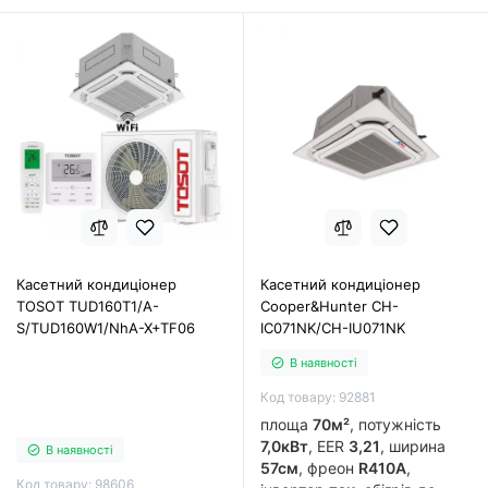
Касетний кондиціонер
Касетний кондиціонер
TOSOT TUD160T1/A-
Cooper&Hunter CH-
S/TUD160W1/NhA-X+TF06
IC071NK/CH-IU071NK
В наявності
Код товару: 92881
площа
70м²
, потужність
7,0кВт
, EER
3,21
, ширина
В наявності
57см
, фреон
R410A
,
Код товару: 98606