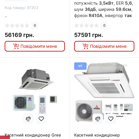
потужність
3,5кВт
, EER
5,6
,
Код товару: 97203
шум
36дБ
, ширина
59.6см
,
..
фреон
R410A
, інвертор
так
0
0
56169 грн.
57591 грн.
Повідомити мене
Повідомити мене
ХІТ
Касетний кондиціонер Gree
Касетний кондиціонер