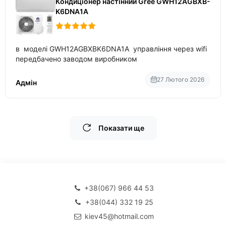
Кондиціонер настінний Gree GWH12AGBXB-
K6DNA1A
в моделі GWH12AGBXBK6DNA1A управління через wifi
передбачено заводом виробником
27 Лютого 2026
Адмін
Показати ще
+38(067) 966 44 53
+38(044) 332 19 25
kiev45@hotmail.com