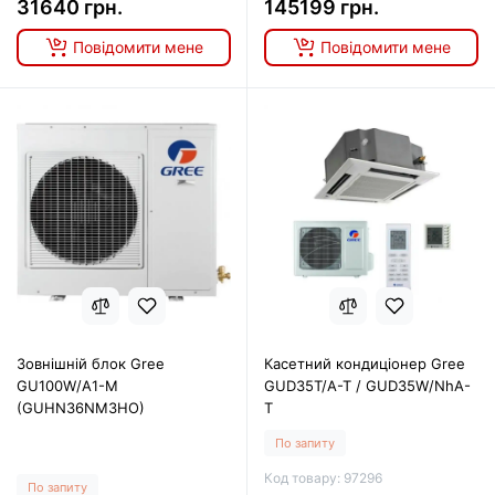
31640 грн.
145199 грн.
Повідомити мене
Повідомити мене
Зовнішній блок Gree
Касетний кондиціонер Gree
GU100W/A1-M
GUD35T/A-T / GUD35W/NhA-
(GUHN36NM3HO)
T
По запиту
Код товару: 97296
По запиту