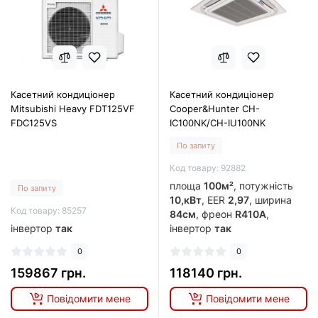
Касетний кондиціонер
Касетний кондиціонер
Mitsubishi Heavy FDT125VF
Cooper&Hunter CH-
FDC125VS
IC100NK/CH-IU100NK
По запиту
Код товару: 92882
площа
100м²
, потужність
По запиту
10,кВт
, EER
2,97
, ширина
Код товару: 85257
84см
, фреон
R410A
,
інвертор
так
інвертор
так
0
0
159867 грн.
118140 грн.
Повідомити мене
Повідомити мене