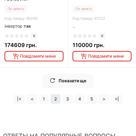
По запиту
По запиту
Код товару: 85248
Код товару: 97222
інвертор
так
..
0
0
174609 грн.
110000 грн.
Повідомити мене
Повідомити мене
Показати ще
|<
<
1
2
3
4
5
>
>|