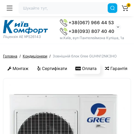
0
+38(067) 966 44 53
+38(093) 807 40 40
Ліцензія AE №526143
м.Київ, вул Пантелеймона Куліша, 1а
Головна
Кондиціонери
Зовнішній блок Gree GUHN12NK3HO
Монтаж
Сертифікати
Оплата
Гарантія