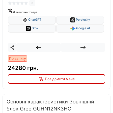
0
AI аналітика товара
ChatGPT
Perplexity
Grok
Google AI
По запиту
24280 грн.
Повідомити мене
Основні характеристики Зовнішній
блок Gree GUHN12NK3HO