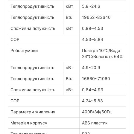
Теплопродуктивність
кВт
5.8~24.6
Теплопродуктивність
Btu
19652~83640
Споживча потужність
кВт
0.99~4.53
COP
4.53~5.84
Робочі умови
Повітря 10°C/Вода
26°C/Вологість 64%
Теплопродуктивність
кВт
4.9~20.9
Теплопродуктивність
Btu
16660~71060
Споживча потужність
кВт
0.84~4.93
COP
4.24~5.83
Параметри живлення
400В/3Ф/50Гц
Матеріал корпусу
ABS пластик
Тип холодоагенту
R32