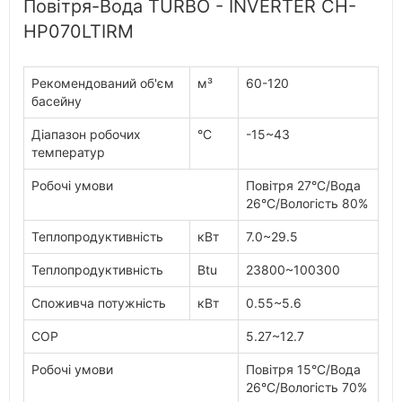
Повітря-Вода TURBO - INVERTER CH-
HP070LTIRM
Рекомендований об'єм
м³
60-120
басейну
Діапазон робочих
°C
-15~43
температур
Робочі умови
Повітря 27°C/Вода
26°C/Вологість 80%
Теплопродуктивність
кВт
7.0~29.5
Теплопродуктивність
Btu
23800~100300
Споживча потужність
кВт
0.55~5.6
COP
5.27~12.7
Робочі умови
Повітря 15°C/Вода
26°C/Вологість 70%