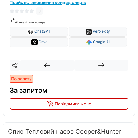
Прайс встановлення кондиціонерів
0
AI аналітика товара
ChatGPT
Perplexity
Grok
Google AI
По запиту
За запитом
Повідомити мене
Опис Тепловий насос Cooper&Hunter