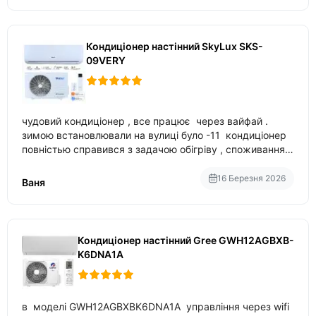
Кондиціонер настінний SkyLux SKS-
09VERY
чудовий кондиціонер , все працює через вайфай .
зимою встановлювали на вулиці було -11 кондиціонер
повністью справився з задачою обігріву , споживання
приблизно 200-500 ват після нагрівання та підтримки
температури
16 Березня 2026
Ваня
Кондиціонер настінний Gree GWH12AGBXB-
K6DNA1A
в моделі GWH12AGBXBK6DNA1A управління через wifi