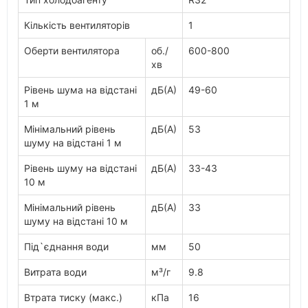
Кількість вентиляторів
1
Оберти вентилятора
об./
600-800
хв
Рівень шума на відстані
дБ(А)
49-60
1 м
Мінімальний рівень
дБ(А)
53
шуму на відстані 1 м
Рівень шуму на відстані
дБ(А)
33-43
10 м
Мінімальний рівень
дБ(А)
33
шуму на відстані 10 м
Під`єднання води
мм
50
Витрата води
м³/г
9.8
Втрата тиску (макс.)
кПа
16