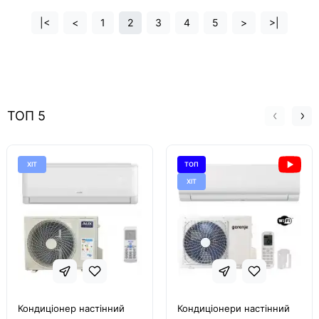
|<
<
1
2
3
4
5
>
>|
ТОП 5
ХІТ
ТОП
ХІТ
Кондиціонер настінний
Кондиціонери настінний