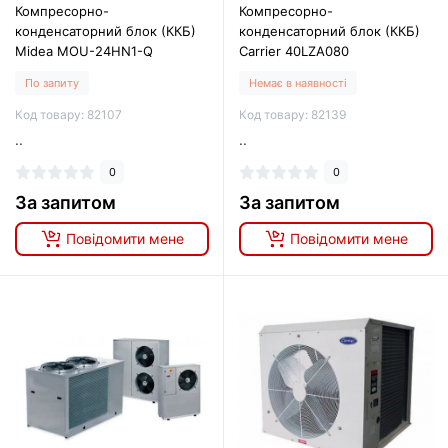
Компресорно-
Компресорно-
конденсаторний блок (ККБ)
конденсаторний блок (ККБ)
Midea MOU-24HN1-Q
Carrier 40LZA080
По запиту
Немає в наявності
Код товару: 82107
Код товару: 82139
..
..
0
0
За запитом
За запитом
Повідомити мене
Повідомити мене