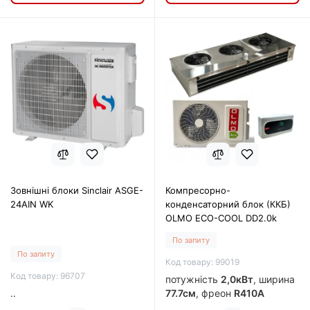
Зовнішні блоки Sinclair ASGE-
Компресорно-
24AIN WK
конденсаторний блок (ККБ)
OLMO ECO-COOL DD2.0k
По запиту
По запиту
Код товару: 99019
Код товару: 96707
потужність
2,0кВт
, ширина
..
77.7см
, фреон
R410A