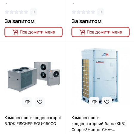
..
..
0
0
За запитом
За запитом
Повідомити мене
Повідомити мене
Компресорно-конденсаторні
Компресорно-
БЛОК FISCHER FOU-150CО
конденсаторний блок (ККБ)
Cooper&Hunter CHV-