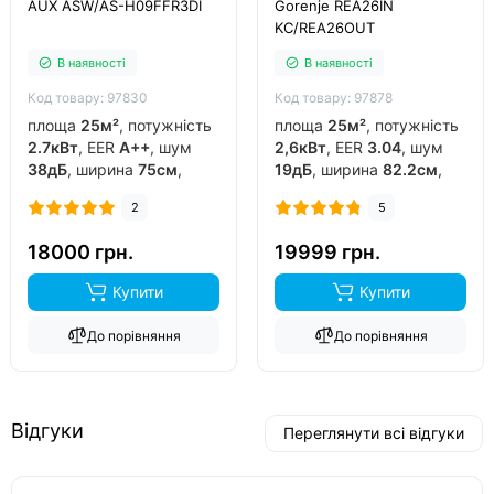
AUX ASW/AS-H09FFR3DI
Gorenje REA26IN
KC/REA26OUT
В наявності
В наявності
Код товару: 97830
Код товару: 97878
площа
25м²
, потужність
площа
25м²
, потужність
2.7кВт
, EER
A++
, шум
2,6кВт
, EER
3.04
, шум
38дБ
, ширина
75см
,
19дБ
, ширина
82.2см
,
фреон
R32
, виробник
фреон
R32
, виробник
2
5
китай
, інвертор
так
,
китай
, інвертор
так
,
обігрів до
-15°C
..
обігрів до
-20°C
..
18000 грн.
19999 грн.
Купити
Купити
До порівняння
До порівняння
Відгуки
Переглянути всі відгуки