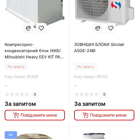
Компресорно-
ЗОВНІШНІ БЛОКИ Sinclair
конденсаторний блок (ККБ)
ASGE-24BI
Mitsubishi Heavy EEV KIT PAC
FDC100VS
По запиту
По запиту
Код товару: 85486
Код товару: 96743
..
..
0
0
За запитом
За запитом
Повідомити мене
Повідомити мене
ХІТ