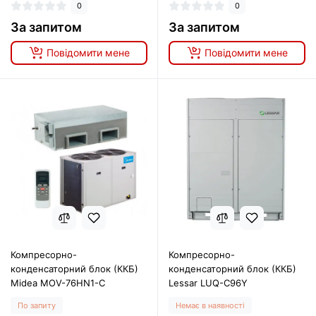
0
0
За запитом
За запитом
Повідомити мене
Повідомити мене
Компресорно-
Компресорно-
конденсаторний блок (ККБ)
конденсаторний блок (ККБ)
Midea MOV-76HN1-C
Lessar LUQ-C96Y
По запиту
Немає в наявності