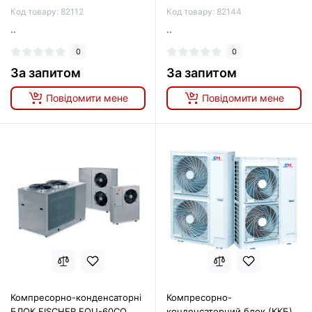
Код товару: 82112
Код товару: 82144
..
..
0
0
За запитом
За запитом
Повідомити мене
Повідомити мене
Компресорно-конденсаторні
Компресорно-
БЛОК FISCHER FOU-60CO
конденсаторний блок (ККБ)