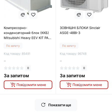
Компресорно-
ЗОВНІШНІ БЛОКИ Sinclair
конденсаторний блок (ККБ)
ASGE-48BI-3
Mitsubishi Heavy EEV KIT PAC
FDC200VS
По запиту
По запиту
Код товару: 85491
Код товару: 96748
..
..
0
0
За запитом
За запитом
Повідомити мене
Повідомити мене
Показати ще