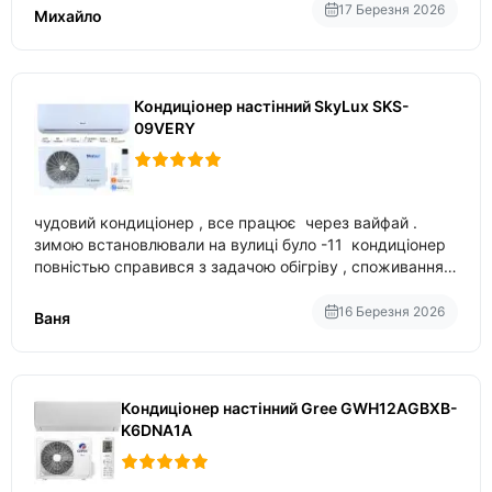
17 Березня 2026
Михайло
Кондиціонер настінний SkyLux SKS-
09VERY
чудовий кондиціонер , все працює через вайфай .
зимою встановлювали на вулиці було -11 кондиціонер
повністью справився з задачою обігріву , споживання
приблизно 200-500 ват після нагрівання та підтримки
температури
16 Березня 2026
Ваня
Кондиціонер настінний Gree GWH12AGBXB-
K6DNA1A