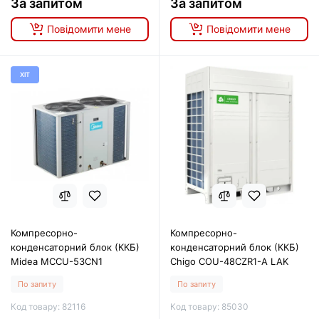
За запитом
За запитом
Повідомити мене
Повідомити мене
ХІТ
Компресорно-
Компресорно-
конденсаторний блок (ККБ)
конденсаторний блок (ККБ)
Midea MCCU-53CN1
Chigo COU-48CZR1-A LAK
По запиту
По запиту
Код товару: 82116
Код товару: 85030