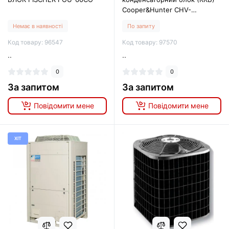
Cooper&Hunter CHV-
5S335NMX2
Немає в наявності
По запиту
Код товару: 96547
Код товару: 97570
..
..
0
0
За запитом
За запитом
Повідомити мене
Повідомити мене
ХІТ