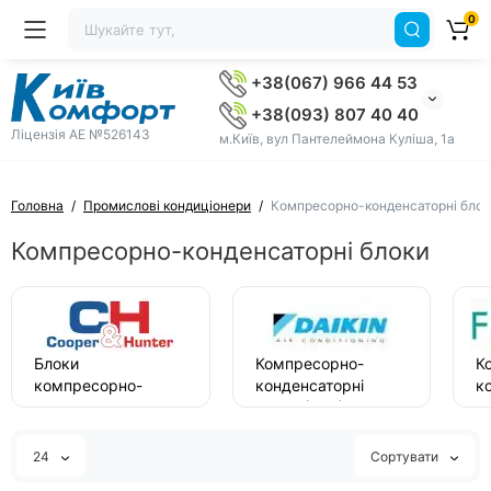
0
+38(067) 966 44 53
+38(093) 807 40 40
Ліцензія AE №526143
м.Київ, вул Пантелеймона Куліша, 1а
Головна
Промислові кондиціонери
Компресорно-конденсаторні блок
Компресорно-конденсаторні блоки
Блоки
Компресорно-
К
компресорно-
конденсаторні
к
конденсаторні
блоки (ККБ) Daikin
б
(ККБ)
F
Cooper&Hunter
24
Сортувати