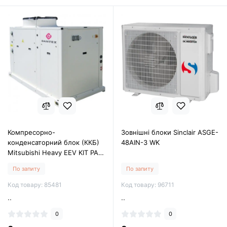
Компресорно-
Зовнішні блоки Sinclair ASGE-
конденсаторний блок (ККБ)
48AIN-3 WK
Mitsubishi Heavy EEV KIT PAC
FDC125VNX
По запиту
По запиту
Код товару: 85481
Код товару: 96711
..
..
0
0