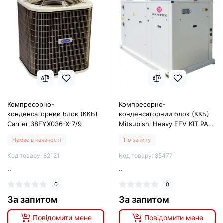
Компресорно-
Компресорно-
конденсаторний блок (ККБ)
конденсаторний блок (ККБ)
Carrier 38EYX036-X-7/9
Mitsubishi Heavy EEV KIT PAC
FDC100VNP
Немає в наявності
По запиту
Код товару: 82121
Код товару: 85477
..
..
0
0
За запитом
За запитом
Повідомити мене
Повідомити мене