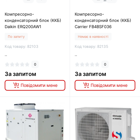
Компресорно-
Компресорно-
конденсаторний блок (ККБ)
конденсаторний блок (ККБ)
Daikin ERQ200AW1
Carrier FB4BSF036
По запиту
Немає в наявності
Код товару: 82103
Код товару: 82135
..
..
0
0
За запитом
За запитом
Повідомити мене
Повідомити мене