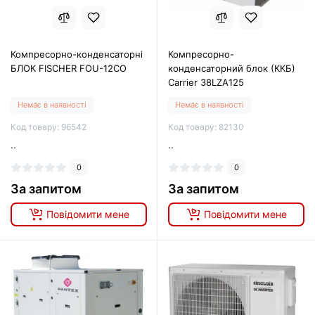
Компресорно-конденсаторні
Компресорно-
БЛОК FISCHER FOU-12CO
конденсаторний блок (ККБ)
Carrier 38LZA125
Немає в наявності
Немає в наявності
Код товару: 96542
Код товару: 82130
..
..
0
0
За запитом
За запитом
Повідомити мене
Повідомити мене