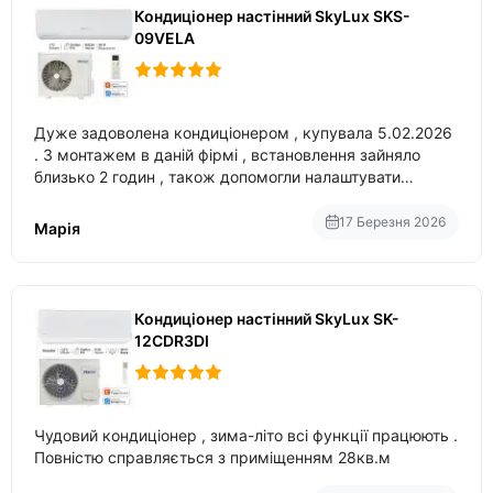
Кондиціонер настінний SkyLux SKS-
09VELA
Дуже задоволена кондиціонером , купувала 5.02.2026
. З монтажем в даній фірмі , встановлення зайняло
близько 2 годин , також допомогли налаштувати
вбудований в нього вайфай .
17 Березня 2026
Марія
Кондиціонер настінний SkyLux SK-
12CDR3DI
Чудовий кондиціонер , зима-літо всі функції працюють .
Повністю справляється з приміщенням 28кв.м