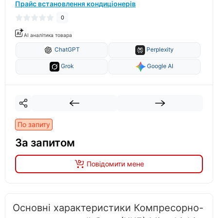
Прайс встановлення кондиціонерів
0
AI аналітика товара
ChatGPT
Perplexity
Grok
Google AI
По запиту
За запитом
Повідомити мене
Основні характеристики Компресорно-