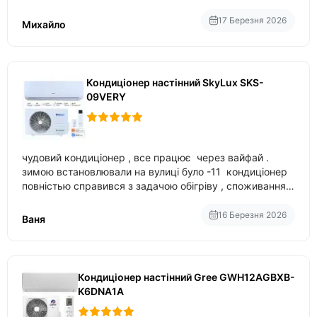
17 Березня 2026
Михайло
Кондиціонер настінний SkyLux SKS-
09VERY
чудовий кондиціонер , все працює через вайфай .
зимою встановлювали на вулиці було -11 кондиціонер
повністью справився з задачою обігріву , споживання
приблизно 200-500 ват після нагрівання та підтримки
температури
16 Березня 2026
Ваня
Кондиціонер настінний Gree GWH12AGBXB-
K6DNA1A