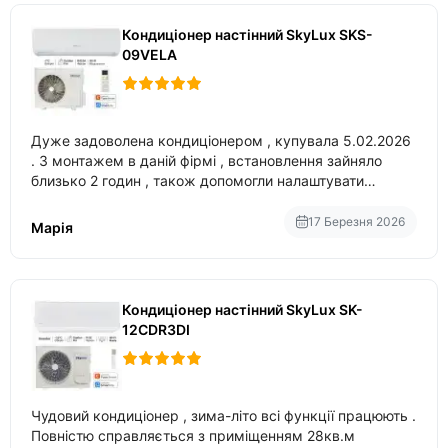
Кондиціонер настінний SkyLux SKS-
09VELA
Дуже задоволена кондиціонером , купувала 5.02.2026
. З монтажем в даній фірмі , встановлення зайняло
близько 2 годин , також допомогли налаштувати
вбудований в нього вайфай .
17 Березня 2026
Марія
Кондиціонер настінний SkyLux SK-
12CDR3DI
Чудовий кондиціонер , зима-літо всі функції працюють .
Повністю справляється з приміщенням 28кв.м