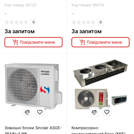
Код товару: 82123
Код товару: 85479
..
..
0
0
За запитом
За запитом
Повідомити мене
Повідомити мене
Зовнішні блоки Sinclair ASGE-
Компресорно-
36AIN-3 WK
конденсаторний блок (ККБ)