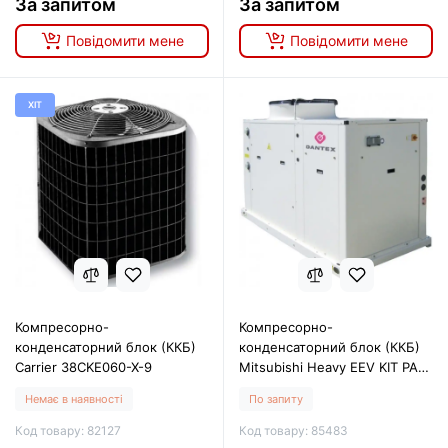
За запитом
За запитом
Повідомити мене
Повідомити мене
ХІТ
Компресорно-
Компресорно-
конденсаторний блок (ККБ)
конденсаторний блок (ККБ)
Carrier 38CKE060-X-9
Mitsubishi Heavy EEV KIT PAC
FDC140VNX
Немає в наявності
По запиту
Код товару: 82127
Код товару: 85483