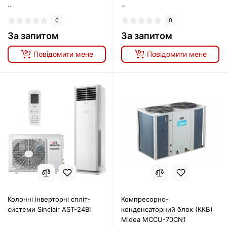
..
..
0
0
За запитом
За запитом
Повідомити мене
Повідомити мене
Колонні інверторні спліт-
Компресорно-
системи Sinclair AST-24BI
конденсаторний блок (ККБ)
Midea MCCU-70CN1