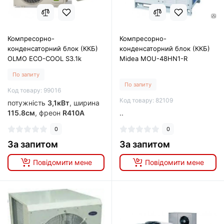
Компресорно-
Компресорно-
конденсаторний блок (ККБ)
конденсаторний блок (ККБ)
OLMO ECO-COOL S3.1k
Midea MOU-48HN1-R
По запиту
По запиту
Код товару: 99016
Код товару: 82109
потужність
3,1кВт
, ширина
115.8см
, фреон
R410A
..
0
0
За запитом
За запитом
Повідомити мене
Повідомити мене