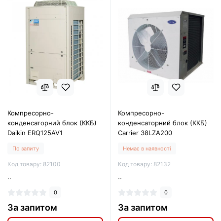
Компресорно-
Компресорно-
конденсаторний блок (ККБ)
конденсаторний блок (ККБ)
Daikin ERQ125AV1
Carrier 38LZA200
По запиту
Немає в наявності
Код товару: 82100
Код товару: 82132
..
..
0
0
За запитом
За запитом