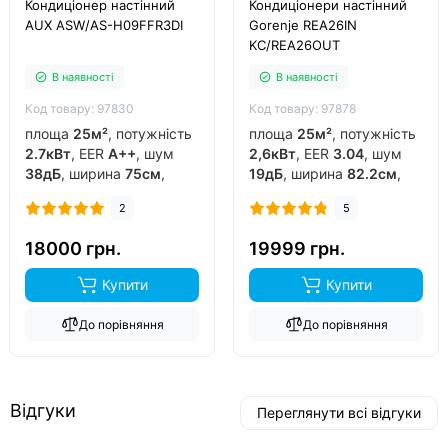
Кондиціонер настінний
Кондиціонери настінний
AUX ASW/AS-H09FFR3DI
Gorenje REA26IN
KC/REA26OUT
В наявності
В наявності
Код товару: 97830
Код товару: 97878
площа
25м²
, потужність
площа
25м²
, потужність
2.7кВт
, EER
A++
, шум
2,6кВт
, EER
3.04
, шум
38дБ
, ширина
75см
,
19дБ
, ширина
82.2см
,
фреон
R32
, виробник
фреон
R32
, виробник
2
5
китай
, інвертор
так
,
китай
, інвертор
так
,
обігрів до
-15°C
..
обігрів до
-20°C
..
18000 грн.
19999 грн.
Купити
Купити
До порівняння
До порівняння
Відгуки
Переглянути всі відгуки