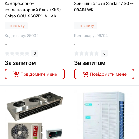
Компресорно-
Зовнішні блоки Sinclair ASGE-
конденсаторний блок (ККБ)
09AIN WK
Chigo COU-96CZR1-A LAK
По запиту
По запиту
Код товару: 85032
Код товару: 96704
..
..
0
0
За запитом
За запитом
Повідомити мене
Повідомити мене