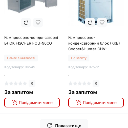
Компресорно-конденсаторні
Компресорно-
БЛОК FISCHER FOU-96CO
конденсаторний блок (ККБ)
Cooper&Hunter CHV-
5S450NMX
Немає в наявності
По запиту
Код товару: 96549
Код товару: 97572
..
..
0
0
За запитом
За запитом
Повідомити мене
Повідомити мене
Показати ще