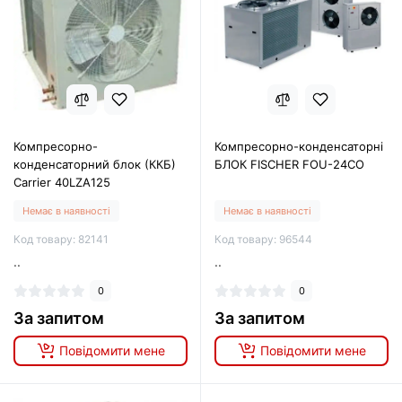
Компресорно-
Компресорно-конденсаторні
конденсаторний блок (ККБ)
БЛОК FISCHER FOU-24CO
Carrier 40LZA125
Немає в наявності
Немає в наявності
Код товару: 82141
Код товару: 96544
..
..
0
0
За запитом
За запитом
Повідомити мене
Повідомити мене