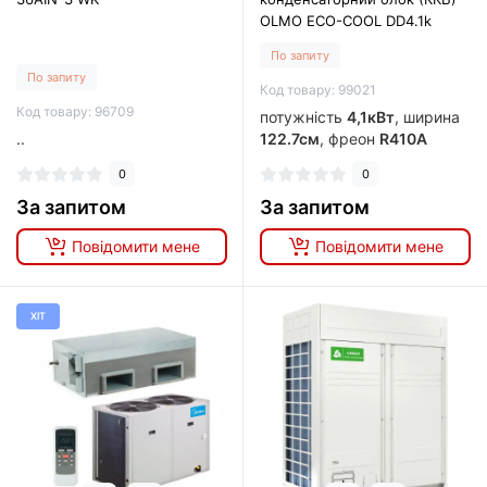
OLMO ECO-COOL DD4.1k
По запиту
По запиту
Код товару: 99021
Код товару: 96709
потужність
4,1кВт
, ширина
..
122.7см
, фреон
R410A
0
0
За запитом
За запитом
Повідомити мене
Повідомити мене
ХІТ