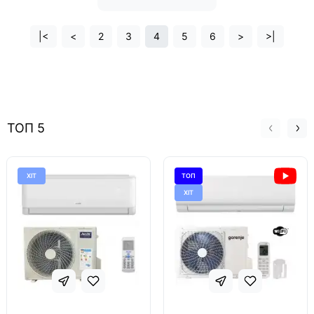
|<
<
2
3
4
5
6
>
>|
ТОП 5
ХІТ
ТОП
ХІТ