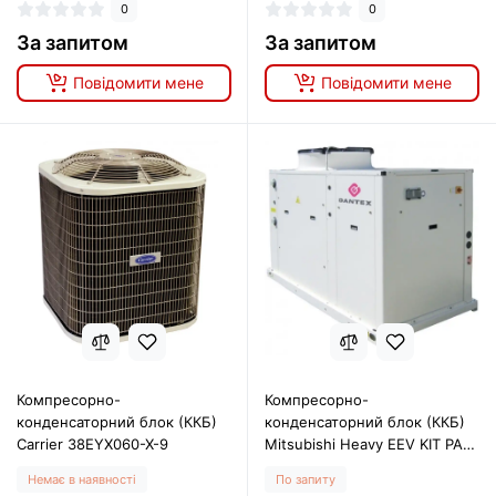
0
0
За запитом
За запитом
Повідомити мене
Повідомити мене
Компресорно-
Компресорно-
конденсаторний блок (ККБ)
конденсаторний блок (ККБ)
Carrier 38EYX060-X-9
Mitsubishi Heavy EEV KIT PAC
FDC100VNX
Немає в наявності
По запиту