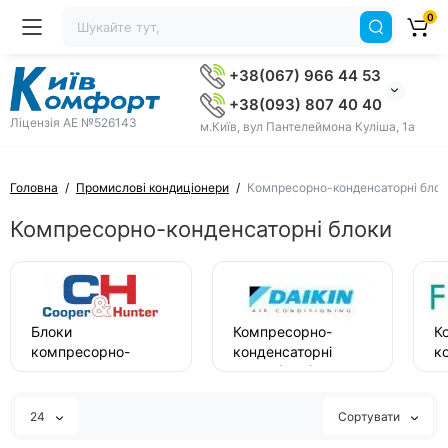
0
+38(067) 966 44 53
+38(093) 807 40 40
Ліцензія AE №526143
м.Київ, вул Пантелеймона Куліша, 1а
Головна
Промислові кондиціонери
Компресорно-конденсаторні блок
Компресорно-конденсаторні блоки
Блоки
Компресорно-
К
компресорно-
конденсаторні
к
конденсаторні
блоки (ККБ) Daikin
б
(ККБ)
F
Cooper&Hunter
24
Сортувати