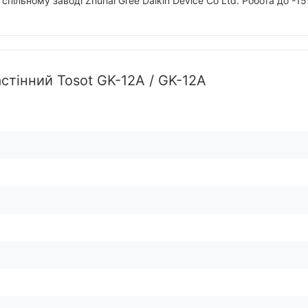
 спільному заводі Zhuhai Gree Daikin Device Co Ltd. Робота до -1
стінний Tosot GK-12A / GK-12A