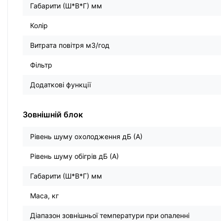
Габарити (Ш*В*Г) мм
Колір
Витрата повітря м3/год
Фільтр
Додаткові функції
Зовнішній блок
Рівень шуму охолодження дБ (А)
Рівень шуму обігрів дБ (А)
Габарити (Ш*В*Г) мм
Маса, кг
Діапазон зовнішньої температури при опаленні