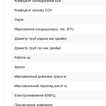
Коефіцієнт охолодження EER
Коефіцієнт нагріву COP
Серія
Маркування кондиціонера, тис. BTU
Діаметр труб рідина мм (дюйм)
Діаметр труб газ мм (дюйм)
Работа на
Фреон
Максимальна довжина траси м
Максимальний перепад висот м
Електроживлення В/Ф/Гц
Підключення живлення