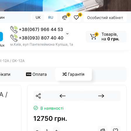
0
0
зин
UK
RU
Особистий кабінет
+38(067) 966 44 53
Товарів,
0
+38(093) 807 40 40
на
0 грн.
м.Київ, вул Пантелеймона Куліша, 1а
lux
K-12A / GK-12A
ікати
Оплата
Гарантія
A /
В наявності
12750 грн.