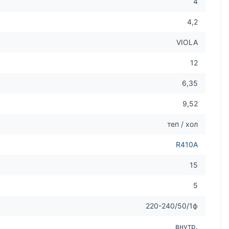
4
4,2
VIOLA
12
6,35
9,52
теп / хол
R410A
15
5
220-240/50/1ф
внутр.