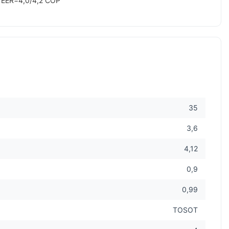
5 EER=4,0/4,2 COP
35
3,6
4,12
0,9
0,99
TOSOT