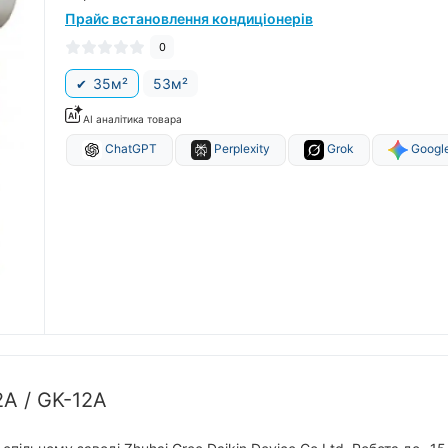
Прайс встановлення кондиціонерів
0
35м²
53м²
AI аналітика товара
ChatGPT
Perplexity
Grok
Google
2A / GK-12A