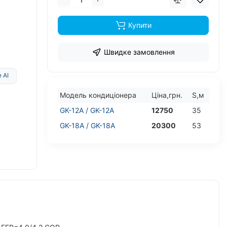
Купити
Швидке замовлення
 AI
Модель кондицiонера
Цiна,грн.
S,м
GK-12A / GK-12A
12750
35
GK-18A / GK-18A
20300
53