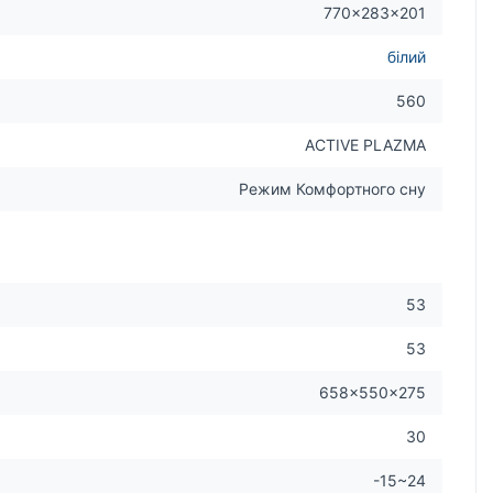
770×283×201
білий
560
ACTIVE PLAZMA
Режим Комфортного сну
53
53
658×550×275
30
-15~24