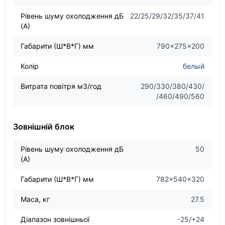
Рівень шуму охолодження дБ
22/25/29/32/35/37/41
(А)
Габарити (Ш*В*Г) мм
790×275×200
Колір
белый
Витрата повітря м3/год
290/330/380/430/
/460/490/560
Зовнішній блок
Рівень шуму охолодження дБ
50
(А)
Габарити (Ш*В*Г) мм
782×540×320
Маса, кг
27.5
Діапазон зовнішньої
-25/+24