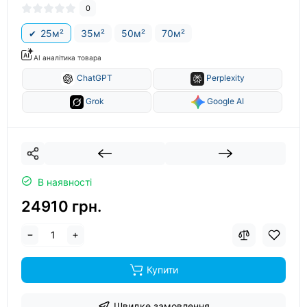
0
25м²
35м²
50м²
70м²
AI аналітика товара
ChatGPT
Perplexity
Grok
Google AI
В наявності
24910 грн.
Купити
Швидке замовлення