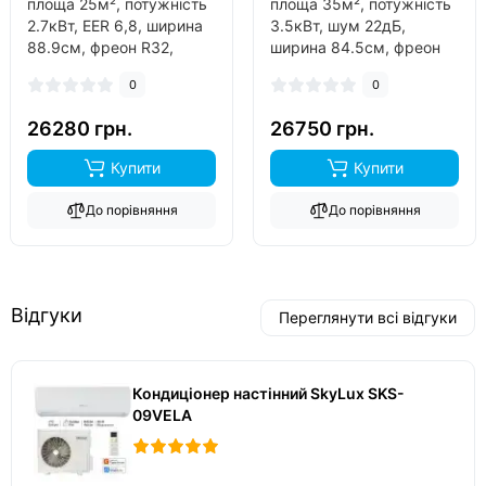
площа 25м², потужність
площа 35м², потужність
2.7кВт, EER 6,8, ширина
3.5кВт, шум 22дБ,
88.9см, фреон R32,
ширина 84.5см, фреон
інвертор так, обігрів до
R32, виробник китай,
0
0
-23°C..
інвертор так, обігрів до
-25°C..
26280 грн.
26750 грн.
Купити
Купити
До порівняння
До порівняння
Відгуки
Переглянути всі відгуки
Кондиціонер настінний SkyLux SKS-
09VELA