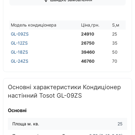
Модель кондицiонера
Цiна,грн.
S,м
GL-09ZS
24910
25
GL-12ZS
26750
35
GL-18ZS
39460
50
GL-24ZS
46760
70
Основні характеристики Кондиціонер
настінний Tosot GL-09ZS
Основні
Площа м. кв.
25