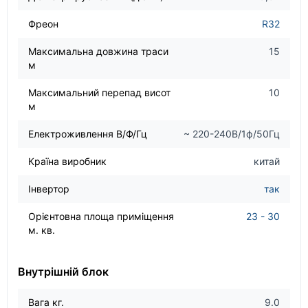
Фреон
R32
Максимальна довжина траси
15
м
Максимальний перепад висот
10
м
Електроживлення В/Ф/Гц
~ 220-240В/1ф/50Гц
Країна виробник
китай
Інвертор
так
Орієнтовна площа приміщення
23 - 30
м. кв.
Внутрішній блок
Вага кг.
9.0