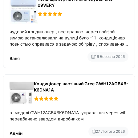
09VERY
чудовий кондиціонер , все працює через вайфай .
зимою встановлювали на вулиці було -11 кондиціонер
повністью справився з задачою обігріву , споживання
приблизно 200-500 ват після нагрівання та підтримки
температури
16 Березня 2026
Ваня
Кондиціонер настінний Gree GWH12AGBXB-
K6DNA1A
в моделі GWH12AGBXBK6DNA1A управління через wifi
передбачено заводом виробником
27 Лютого 2026
Адмін