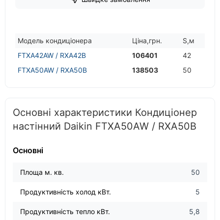
Модель кондицiонера
Цiна,грн.
S,м
FTXA42AW / RXA42B
106401
42
FTXA50AW / RXA50B
138503
50
Основні характеристики Кондиціонер
настінний Daikin FTXA50AW / RXA50B
Основні
Площа м. кв.
50
Продуктивність холод кВт.
5
Продуктивність тепло кВт.
5,8