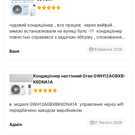
чудовий кондиціонер , все працює через вайфай .
зимою встановлювали на вулиці було -11 кондиціонер
повністью справився з задачою обігріву , споживання
приблизно 200-500 ват після нагрівання та підтримки
температури
16 Березня 2026
Ваня
Кондиціонер настінний Gree GWH12AGBXB-
K6DNA1A
в моделі GWH12AGBXBK6DNA1A управління через wifi
передбачено заводом виробником
27 Лютого 2026
Адмін