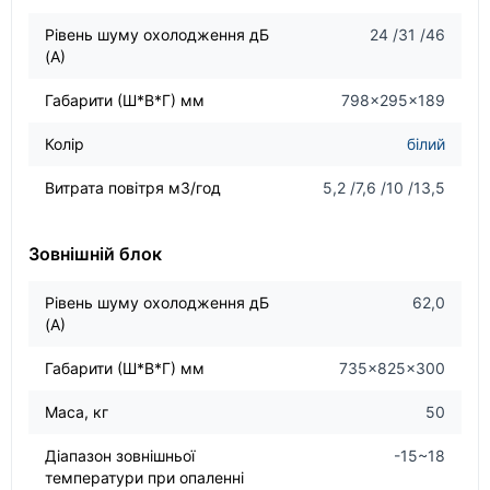
Рівень шуму охолодження дБ
24 /31 /46
(А)
Габарити (Ш*В*Г) мм
798×295×189
Колір
білий
Витрата повітря м3/год
5,2 /7,6 /10 /13,5
Зовнішній блок
Рівень шуму охолодження дБ
62,0
(А)
Габарити (Ш*В*Г) мм
735×825×300
Маса, кг
50
Діапазон зовнішньої
-15~18
температури при опаленні