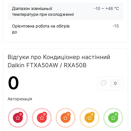
Діапазон зовнішньої
-10 ~ +46 °С
температури при охолодженні
Орієнтовна робота на обігрів
-15
до
Відгуки про Кондиціонер настінний
Daikin FTXA50AW / RXA50B
0
0
Авторизація
0
0
0
0
0