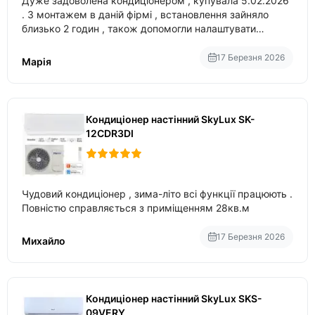
Дуже задоволена кондиціонером , купувала 5.02.2026
. З монтажем в даній фірмі , встановлення зайняло
близько 2 годин , також допомогли налаштувати
вбудований в нього вайфай .
17 Березня 2026
Марія
Кондиціонер настінний SkyLux SK-
12CDR3DI
Чудовий кондиціонер , зима-літо всі функції працюють .
Повністю справляється з приміщенням 28кв.м
17 Березня 2026
Михайло
Кондиціонер настінний SkyLux SKS-
09VERY