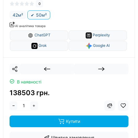
0
42м²
50м²
AI аналітика товара
ChatGPT
Perplexity
Grok
Google AI
В наявності
138503 грн.
Купити
Швидке замовлення