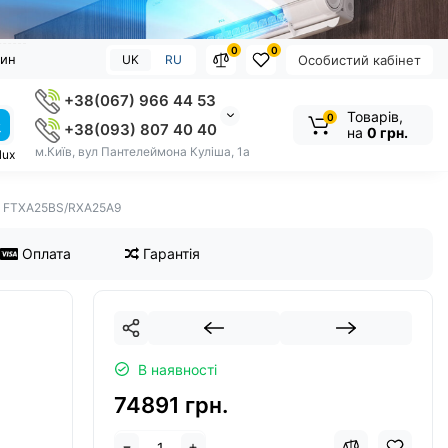
0
0
зин
UK
RU
Особистий кабінет
+38(067) 966 44 53
Товарів,
0
+38(093) 807 40 40
на
0 грн.
м.Київ, вул Пантелеймона Куліша, 1а
lux
in FTXA25BS/RXA25A9
Оплата
Гарантія
В наявності
74891 грн.