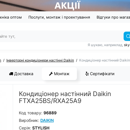
хніка оптом
Послуги, монтаж і проектування
Відгуки про мага
Я шукаю, наприклад,
sky
n
Інверторні кондиціонери настінні Daikin
Кондиціонер настінний Daik
Доставка
Монтаж
Сертифікати
Кондиціонер настінний Daikin
FTXA25BS/RXA25A9
Код товару:
96889
Виробник:
DAIKIN
Серiя:
STYLISH