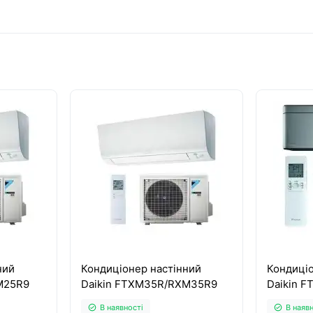
ний
Кондиціонер настінний
Кондиціо
M25R9
Daikin FTXM35R/RXM35R9
Daikin 
В наявності
В наяв