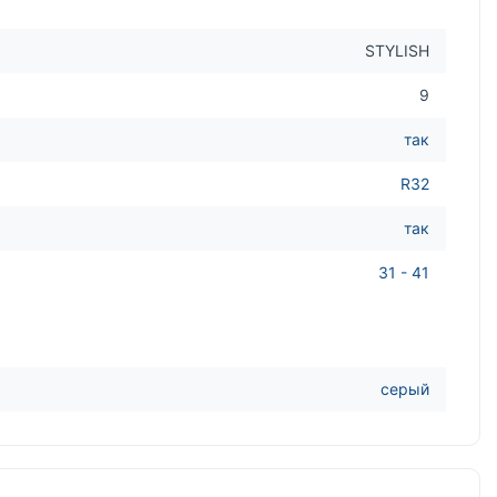
STYLISH
9
так
R32
так
31 - 41
серый