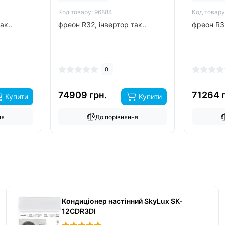
Код товару: 96884
Код товару
ак..
фреон R32, інвертор так..
фреон R32
0
74909 грн.
71264 
Купити
Купити
ня
До порівняння
Кондиціонер настінний SkyLux SK-
12CDR3DI