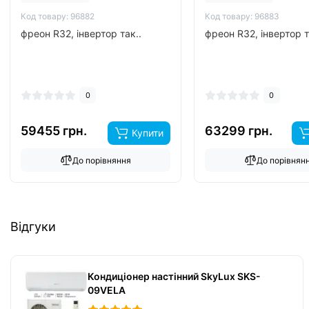
Код товару: 96882
Код товару: 96883
фреон R32, інвертор так..
фреон R32, інвертор т
0
0
59455 грн.
63299 грн.
Купити
До порівняння
До порівнян
Відгуки
Кондиціонер настінний SkyLux SKS-
09VELA