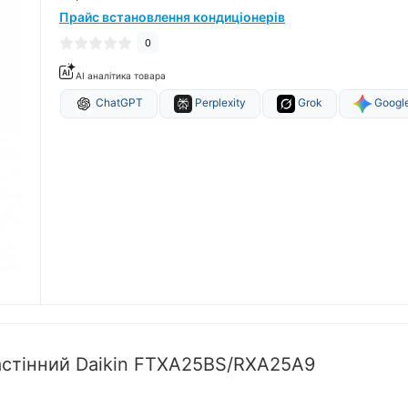
Прайс встановлення кондиціонерів
0
AI аналітика товара
ChatGPT
Perplexity
Grok
Google
астінний Daikin FTXA25BS/RXA25A9