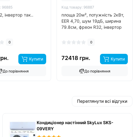
: 96885
Код товару: 96887
, інвертор так..
площа 20м², потужність 2кВт,
EER 4,70, шум 19дБ, ширина
79.8см, фреон R32, інвертор
так, обігрів до -15°C..
0
0
грн.
72418 грн.
Купити
Купити
До порівняння
До порівняння
Переглянути всі відгуки
Кондиціонер настінний SkyLux SKS-
09VERY