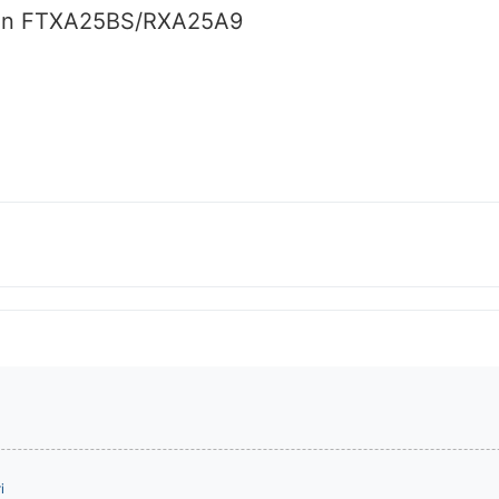
ikin FTXA25BS/RXA25A9
і