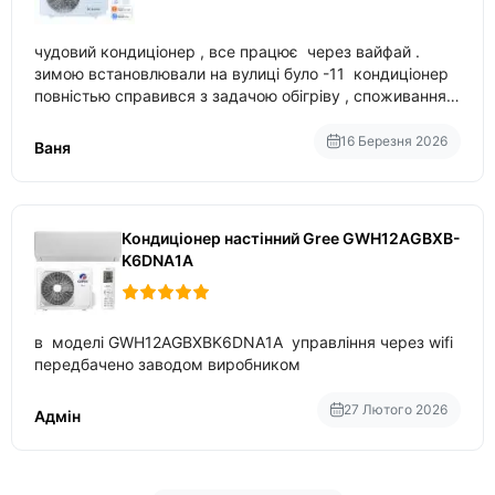
чудовий кондиціонер , все працює через вайфай .
зимою встановлювали на вулиці було -11 кондиціонер
повністью справився з задачою обігріву , споживання
приблизно 200-500 ват після нагрівання та підтримки
температури
16 Березня 2026
Ваня
Кондиціонер настінний Gree GWH12AGBXB-
K6DNA1A
в моделі GWH12AGBXBK6DNA1A управління через wifi
передбачено заводом виробником
27 Лютого 2026
Адмін