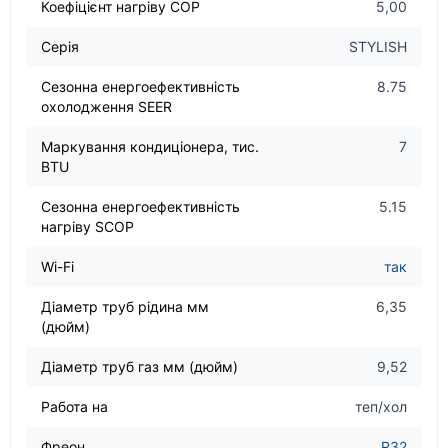
Коефіцієнт нагріву COP
5,00
Серія
STYLISH
Сезонна енергоефективність
8.75
охолодження SEER
Маркування кондиціонера, тис.
7
BTU
Сезонна енергоефективність
5.15
нагріву SCOP
Wi-Fi
так
Діаметр труб рідина мм
6,35
(дюйм)
Діаметр труб газ мм (дюйм)
9,52
Работа на
теп/хол
Фреон
R32