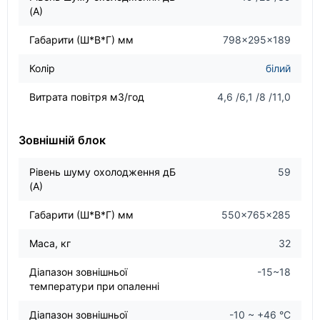
(А)
Габарити (Ш*В*Г) мм
798×295×189
Колір
білий
Витрата повітря м3/год
4,6 /6,1 /8 /11,0
Зовнішній блок
Рівень шуму охолодження дБ
59
(А)
Габарити (Ш*В*Г) мм
550×765×285
Маса, кг
32
Діапазон зовнішньої
-15~18
температури при опаленні
Діапазон зовнішньої
-10 ~ +46 °С