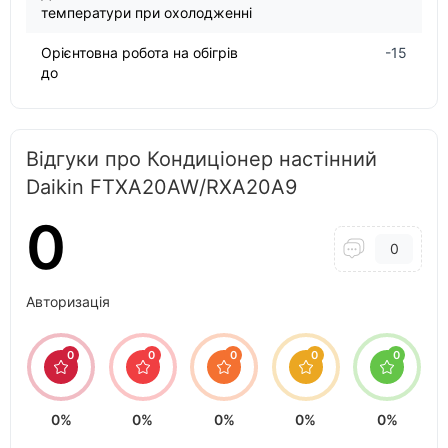
температури при охолодженні
Орієнтовна робота на обігрів
-15
до
Відгуки про Кондиціонер настінний
Daikin FTXA20AW/RXA20A9
0
0
Авторизація
0
0
0
0
0
0%
0%
0%
0%
0%