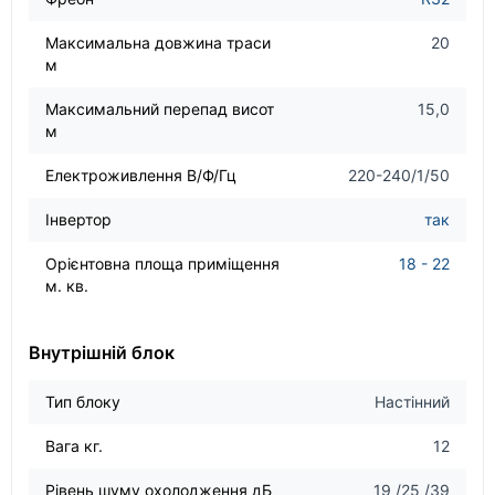
Максимальна довжина траси
20
м
Максимальний перепад висот
15,0
м
Електроживлення В/Ф/Гц
220-240/1/50
Інвертор
так
Орієнтовна площа приміщення
18 - 22
м. кв.
Внутрішній блок
Тип блоку
Настінний
Вага кг.
12
Рівень шуму охолодження дБ
19 /25 /39