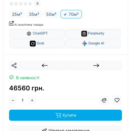
0
25м²
35м²
50м²
70м²
AI аналітика товара
ChatGPT
Perplexity
Grok
Google AI
В наявності
46560 грн.
Купити
Швидке замовлення