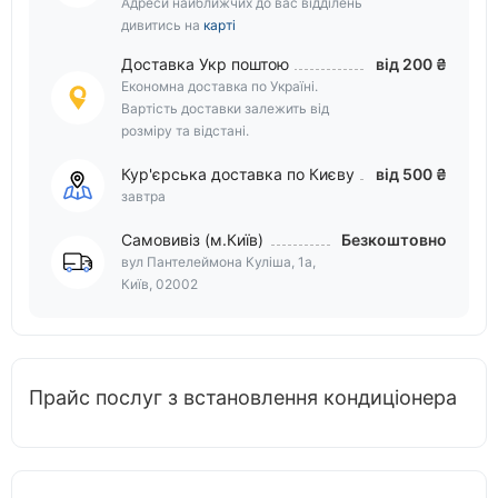
Адреси найближчих до вас відділень
дивитись на
карті
Доставка Укр поштою
від 200 ₴
Економна доставка по Україні.
Вартість доставки залежить від
розміру та відстані.
Кур'єрська доставка по Києву
від 500 ₴
завтра
Самовивіз (м.Київ)
Безкоштовно
вул Пантелеймона Куліша, 1а,
Київ, 02002
Прайс послуг з встановлення кондиціонера