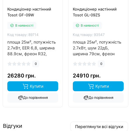
Кондиціонер настінний
Кондиціонер настінний
Tosot GF-09W
Tosot GL-09ZS
В наявності
В наявності
Код товару: 89714
Код товару: 93547
площа 25м², потужність
площа 25м², потужність
2.7кВт, EER 6,8, ширина
2.7кВт, шум 22дБ,
88.9см, фреон R32,
ширина 79см, фреон
інвертор так, обігрів до
R32, виробник китай,
0
0
-23°C..
інвертор так, обігрів до
-25°C..
26280 грн.
24910 грн.
Купити
Купити
До порівняння
До порівняння
Відгуки
Переглянути всі відгуки