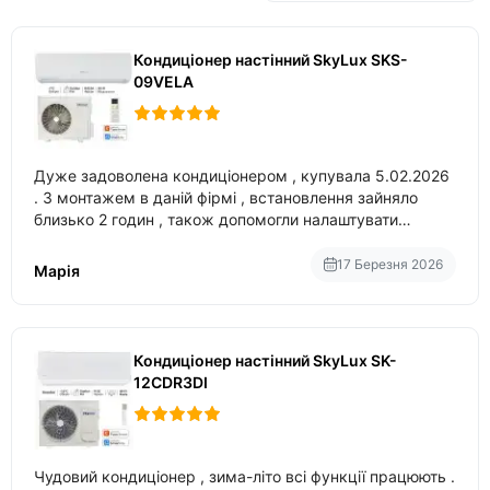
Кондиціонер настінний SkyLux SKS-
09VELA
Дуже задоволена кондиціонером , купувала 5.02.2026
. З монтажем в даній фірмі , встановлення зайняло
близько 2 годин , також допомогли налаштувати
вбудований в нього вайфай .
17 Березня 2026
Марія
Кондиціонер настінний SkyLux SK-
12CDR3DI
Чудовий кондиціонер , зима-літо всі функції працюють .