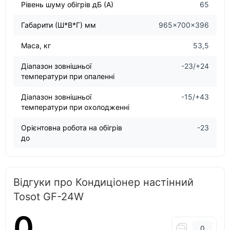
Рівень шуму обігрів дБ (А)
65
Габарити (Ш*В*Г) мм
965×700×396
Маса, кг
53,5
Діапазон зовнішньої
-23/+24
температури при опаленні
Діапазон зовнішньої
-15/+43
температури при охолодженні
Орієнтовна робота на обігрів
-23
до
Відгуки про Кондиціонер настінний
Tosot GF-24W
0
0