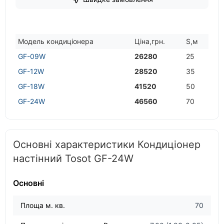
Модель кондицiонера
Цiна,грн.
S,м
GF-09W
26280
25
GF-12W
28520
35
GF-18W
41520
50
GF-24W
46560
70
Основні характеристики Кондиціонер
настінний Tosot GF-24W
Основні
Площа м. кв.
70