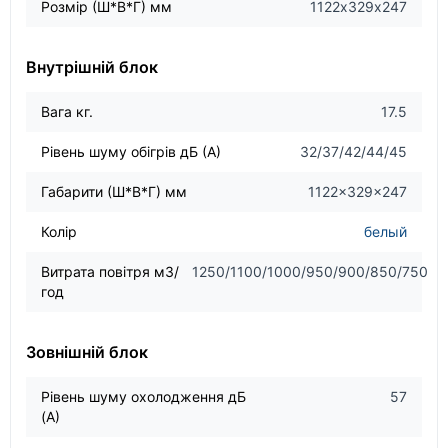
Розмір (Ш*В*Г) мм
1122х329х247
Внутрішній блок
Вага кг.
17.5
Рівень шуму обігрів дБ (А)
32/37/42/44/45
Габарити (Ш*В*Г) мм
1122×329×247
Колір
белый
Витрата повітря м3/
1250/1100/1000/950/900/850/750
год
Зовнішній блок
Рівень шуму охолодження дБ
57
(А)