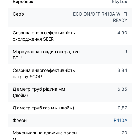
Виробник
SkyLux
Серія
ECO ON/OFF R410A WI-FI
READY
Сезонна енергоефективність
4,90
охолодження SEER
Маркування кондиціонера, тис.
9
BTU
Сезонна енергоефективність
3,84
нагріву SCOP
Діаметр труб рідина мм
6,35
(дюйм)
Діаметр труб газ мм (дюйм)
9,52
Фреон
R410A
Максимальна довжина траси
20
м