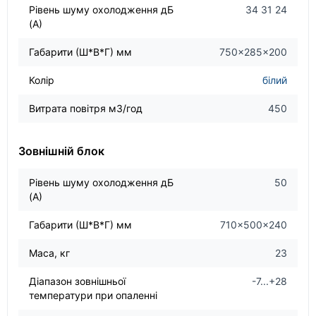
Рівень шуму охолодження дБ
34 31 24
(А)
Габарити (Ш*В*Г) мм
750×285×200
Колір
білий
Витрата повітря м3/год
450
Зовнішній блок
Рівень шуму охолодження дБ
50
(А)
Габарити (Ш*В*Г) мм
710×500×240
Маса, кг
23
Діапазон зовнішньої
-7...+28
температури при опаленні