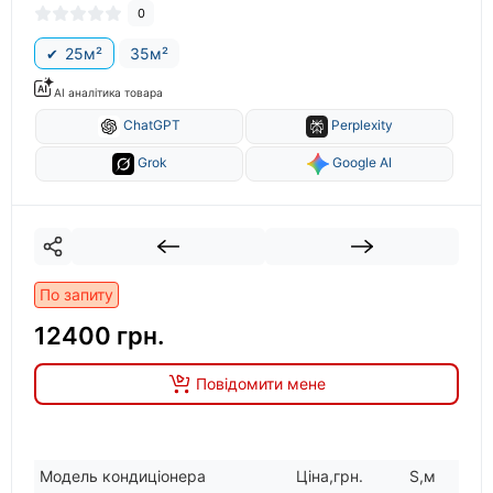
0
25м²
35м²
AI аналітика товара
ChatGPT
Perplexity
Grok
Google AI
По запиту
12400 грн.
Повідомити мене
Модель кондицiонера
Цiна,грн.
S,м