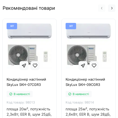
Рекомендовані товари
ХІТ
ХІТ
Кондиціонер настінний
Кондиціонер настінний
SkyLux SKH-07CGR3
SkyLux SKH-09CGR3
В наявності
В наявності
Код товару: 98013
Код товару: 98014
площа 20м², потужність
площа 25м², потужність
2,3кВт, EER В, шум 25дБ,
2,6кВт, EER В, шум 28дБ,