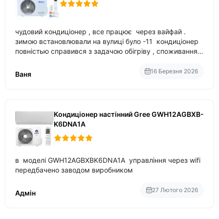
чудовий кондиціонер , все працює через вайфай .
зимою встановлювали на вулиці було -11 кондиціонер
повністью справився з задачою обігріву , споживання
приблизно 200-500 ват після нагрівання та підтримки
температури
16 Березня 2026
Ваня
Кондиціонер настінний Gree GWH12AGBXB-
K6DNA1A
в моделі GWH12AGBXBK6DNA1A управління через wifi
передбачено заводом виробником
27 Лютого 2026
Адмін