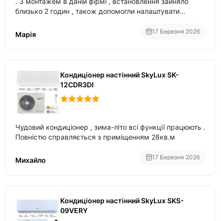
. З монтажем в даній фірмі , встановлення зайняло
близько 2 годин , також допомогли налаштувати
вбудований в нього вайфай .
17 Березня 2026
Марія
Кондиціонер настінний SkyLux SK-
12CDR3DI
Чудовий кондиціонер , зима-літо всі функції працюють .
Повністю справляється з приміщенням 28кв.м
17 Березня 2026
Михайло
Кондиціонер настінний SkyLux SKS-
09VERY