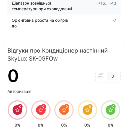
Діапазон зовнішньої
+16...+43
температури при охолодженні
Орієнтовна робота на обігрів
-7
до
Відгуки про Кондиціонер настінний
SkyLux SK-09FOw
0
0
Авторизація
0
0
0
0
0
0%
0%
0%
0%
0%