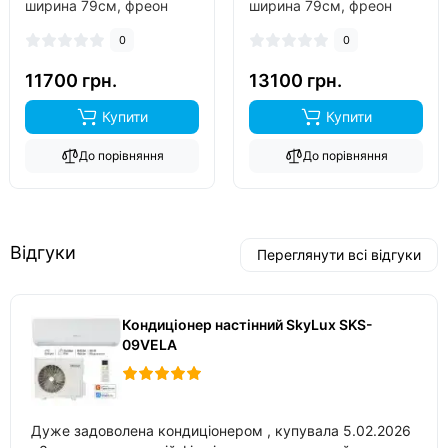
ширина 79см, фреон
ширина 79см, фреон
R32, виробник китай,
R32, виробник китай,
0
0
інвертор ні, обігрів до
інвертор ні, обігрів до
-7°C..
-7°C..
11700 грн.
13100 грн.
Купити
Купити
До порівняння
До порівняння
Відгуки
Переглянути всі відгуки
Кондиціонер настінний SkyLux SKS-
09VELA
Дуже задоволена кондиціонером , купувала 5.02.2026