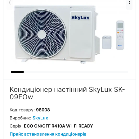
Кондиціонер настінний SkyLux SK-
09FOw
Код товару:
98008
Виробник:
SkyLux
Серiя:
ECO ON/OFF R410A WI-FI READY
Прайс встановлення кондиціонерів